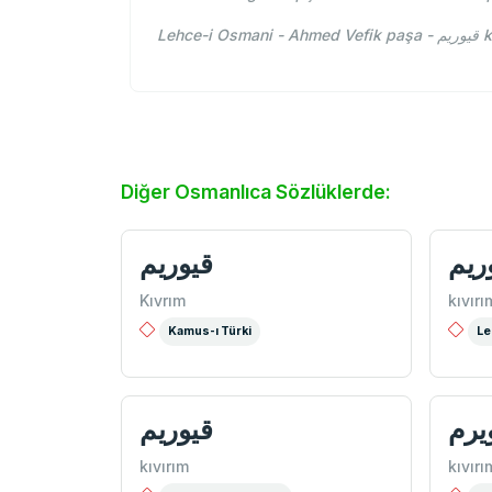
Leh
Diğer Osmanlıca Sözlüklerde:
ريم
قيوريم
Kıvrım
kıvırı
Kamus-ı Türki
Le
يرم
قيوريم
kıvırım
kıvırı