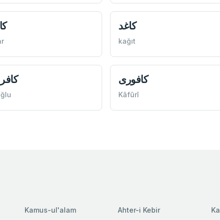
كاغد
كا
r
kağıt
كافوری
كافر
oğlu
Kâfûrî
Kamus-ul'alam
Ahter-i Kebir
Ka