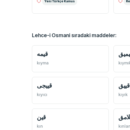
Yeni Türkçe Kamus
Re
Lehce-i Osmani sıradaki maddeler:
يميق
قيمه
kıyma
kıymı
قييق
قييجی
kıyıcı
kıyık
لامق
قين
kın
kınla