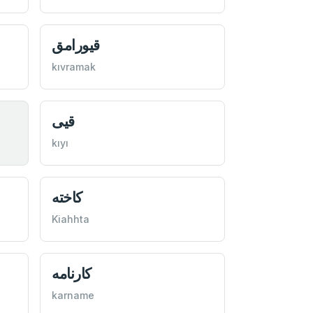
قيورامق
kıvramak
قيی
kıyı
كاخته
Kiahhta
كارنامه
karname