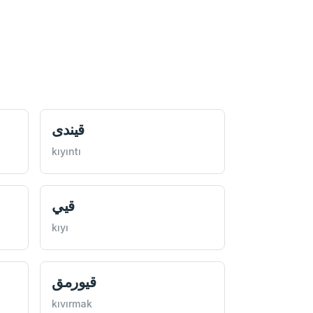
قيندی
kıyıntı
قيي
kıyı
قيورمق
kıvırmak