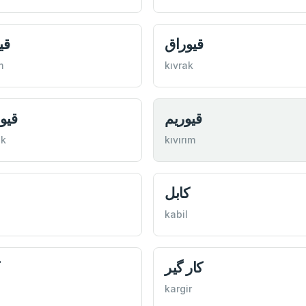
قيوراق
قي
m
kıvrak
قيوريم
قيو
ık
kıvırım
كابل
kabil
كار گیر
kargir