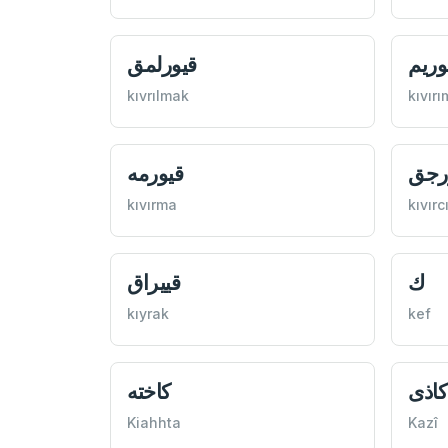
وريم
قيورلمق
kıvrılmak
kıvırı
رجق
قيورمه
kıvırma
kıvırc
ك
قييراق
kıyrak
kef
كاذی
كاخته
Kiahhta
Kazî