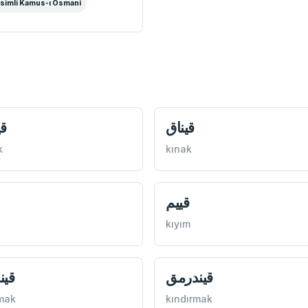
simli Kamus-ı Osmani
قيناق
ق
k
kınak
قييم
kıyım
قيندرمق
قين
mak
kındırmak