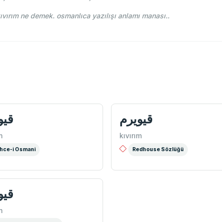
ce-i Osmani - Ahmed Vefik paşa - قيوريم kıvırım ne demek. osmanlıca yazılışı anlamı manası..
قيويرم
قيو
m
kıvırım
hce-i Osmani
Redhouse Sözlüğü
قيو
m