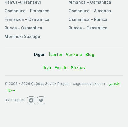
Kamus-u Fransevi
Almanca - Osmanlıca
Osmanlica - Fransızca
Osmanlıca - Almanca
Fransızca - Osmanlıca
Osmanlıca - Rumca
Rusca - Osmanlıca
Rumca - Osmanlıca
Meninski Sözlüğü
Diğer:
İsimler
Vankulu
Blog
İhya
Emsile
Sözbaz
© 2003
-
2026
Çağdaş Sözlük Projesi - cagdassozluk.com -
چاغداش
سوزلك
.
Bizi takip et