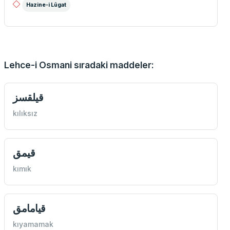
Hazine-i Lûgat
Lehce-i Osmani sıradaki maddeler:
قيلقسز
kılıksız
قيمق
kımık
قيامامق
kıyamamak