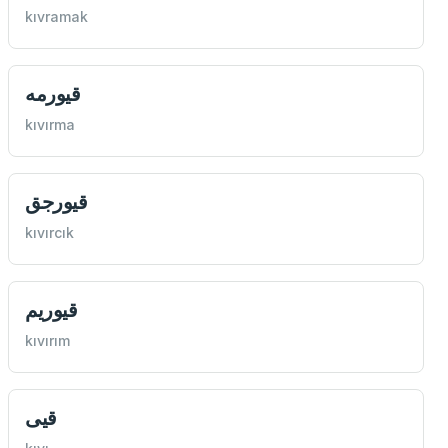
kıvramak
قيورمه
kıvırma
قيورجق
kıvırcık
قيوريم
kıvırım
قيی