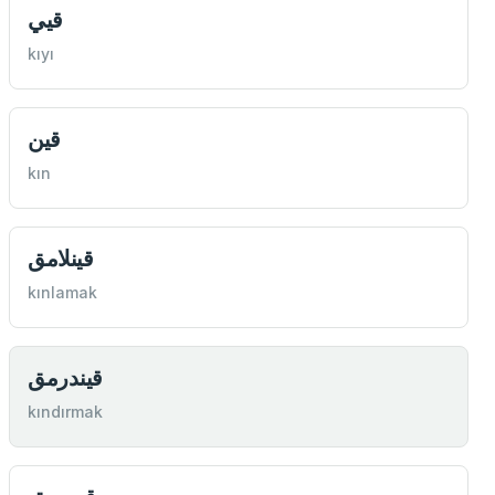
قيي
kıyı
قين
kın
قينلامق
kınlamak
قيندرمق
kındırmak