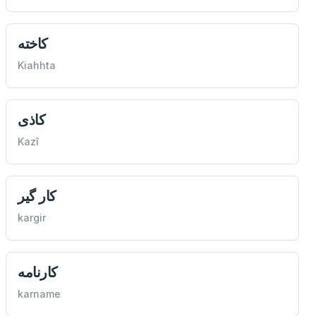
كاخته
Kiahhta
كاذی
Kazî
كار گیر
kargir
كارنامه
karname