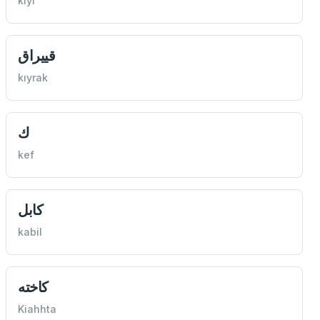
kıyı
قييراق
kıyrak
ك
kef
كابل
kabil
كاخته
Kiahhta