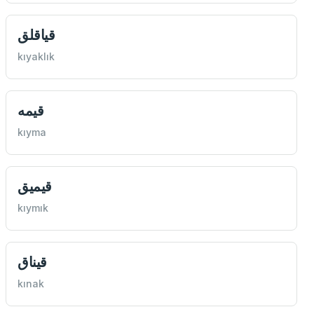
قياقلق
kıyaklık
قيمه
kıyma
قيميق
kıymık
قيناق
kınak