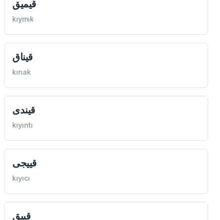
قيميق
kıymık
قيناق
kınak
قيندی
kıyıntı
قييجی
kıyıcı
قييق