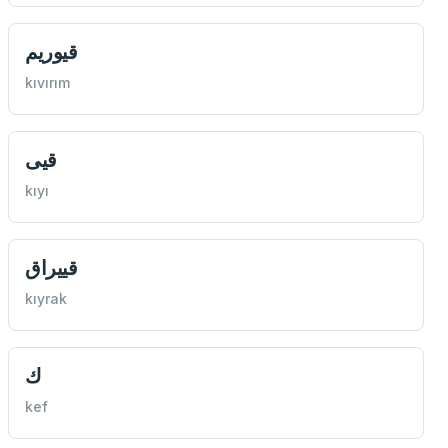
قيوريم
kıvırım
قيی
kıyı
قييراق
kıyrak
ك
kef