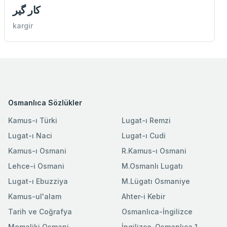
كار گیر
kargir
Osmanlıca Sözlükler
Kamus-ı Türki
Lugat-ı Remzi
Lugat-ı Naci
Lugat-ı Cudi
Kamus-ı Osmani
R.Kamus-ı Osmani
Lehce-i Osmani
M.Osmanlı Lugatı
Lugat-ı Ebuzziya
M.Lügatı Osmaniye
Kamus-ul'alam
Ahter-i Kebir
Tarih ve Coğrafya
Osmanlıca-İngilizce
Memaliki Osmani
İngilizce-Osmanlıca 1