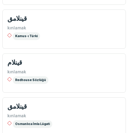
قينلامق
kınlamak
Kamus-ı Türki
قینلام
kınlamak
Redhouse Sözlüğü
قینلامق
kınlamak
Osmanlıca İmla Lügati