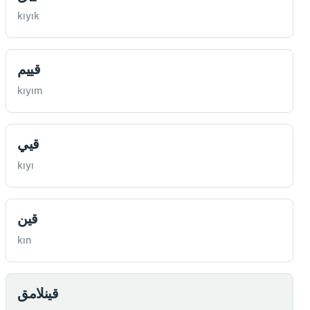
kıyık
قييم
kıyım
قيي
kıyı
قين
kın
قينلامق