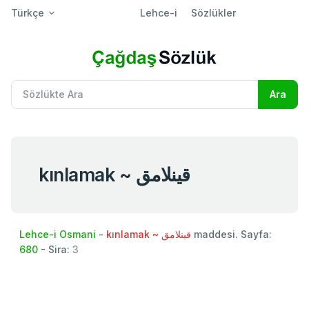
Türkçe
Lehce-i
Sözlükler
kınlamak ~ قينلامق
Lehce-i Osmani
-
kınlamak ~ قينلامق
maddesi. Sayfa:
680
- Sira:
3