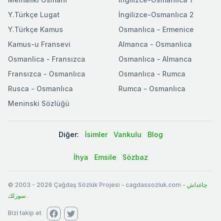
Y.Türkçe Lugat
İngilizce-Osmanlıca 2
Y.Türkçe Kamus
Osmanlıca - Ermenice
Kamus-u Fransevi
Almanca - Osmanlıca
Osmanlica - Fransızca
Osmanlıca - Almanca
Fransızca - Osmanlıca
Osmanlıca - Rumca
Rusca - Osmanlıca
Rumca - Osmanlıca
Meninski Sözlüğü
Diğer:
İsimler
Vankulu
Blog
İhya
Emsile
Sözbaz
© 2003
-
2026
Çağdaş Sözlük Projesi - cagdassozluk.com -
چاغداش
سوزلك
.
Bizi takip et