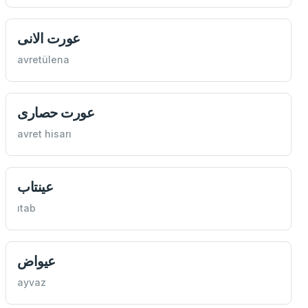
عورت الانی
avretülena
عورت حصاری
avret hisarı
عينتاب
ıtab
عيواض
ayvaz