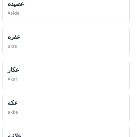
عصيده
Asîde
عقره
ukre
عكار
Akar
عكه
akke
علائيه