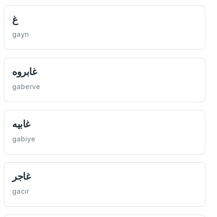
غ
gayn
غابروه
gaberve
غابيه
gabiye
غاجر
gacır