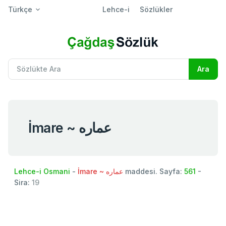
Türkçe
Lehce-i
Sözlükler
İmare ~ عماره
Lehce-i Osmani
-
İmare ~ عماره
maddesi. Sayfa:
561
-
Sira:
19