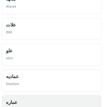
Alaiye
علات
İllât
علو
ulüv
عماديه
İmadiye
عماره