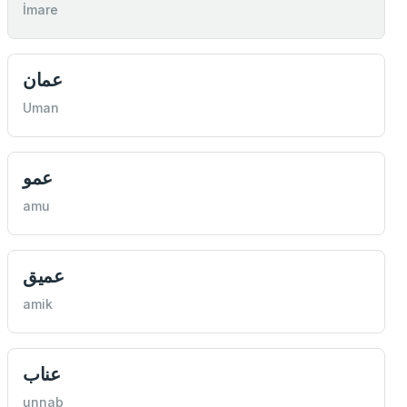
İmare
عمان
Uman
عمو
amu
عميق
amik
عناب
unnab