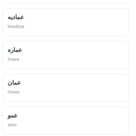
عماديه
İmadiye
عماره
İmare
عمان
Uman
عمو
amu