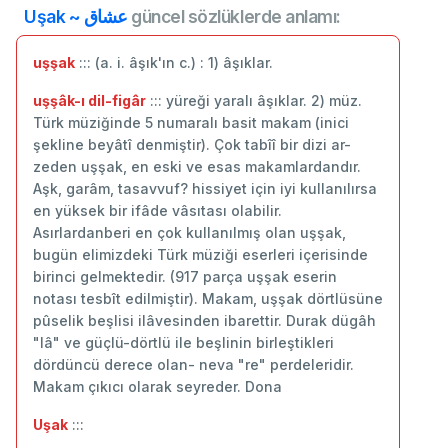
Uşak ~ عشاق
güncel sözlüklerde anlamı:
uşşak
::: (a. i. âşık'ın c.) : 1) âşıklar.
uşşâk-ı dil-figâr
::: yüreği yaralı âşıklar. 2) müz.
Türk müziğinde 5 numaralı basit makam (inici
şekline beyâtî denmiştir). Çok tabîî bir dizi ar-
zeden uşşak, en eski ve esas makamlardandır.
Aşk, garâm, tasavvuf? hissiyet için iyi kullanılırsa
en yüksek bir ifâde vâsıtası olabilir.
Asırlardanberi en çok kullanılmış olan uşşak,
bugün elimizdeki Türk müziği eserleri içerisinde
birinci gelmektedir. (917 parça uşşak eserin
notası tesbît edilmiştir). Makam, uşşak dörtlüsüne
pûselik beşlisi ilâvesinden ibarettir. Durak dügâh
"lâ" ve güçlü-dörtlü ile beşlinin birleştikleri
dördüncü derece olan- neva "re" perdeleridir.
Makam çıkıcı olarak seyreder. Dona
Uşak
:::