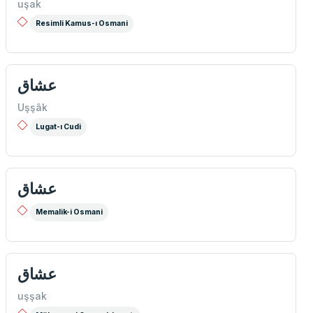
uşak
Resimli Kamus-ı Osmani
عشاق
Uşşâk
Lugat-ı Cudi
عشاق
Memalik-i Osmani
عشاق
uşşak