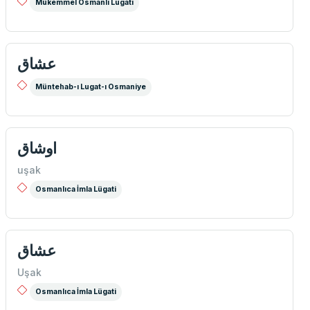
Mükemmel Osmanlı Lugatı
عشاق
Müntehab-ı Lugat-ı Osmaniye
اوشاق
uşak
Osmanlıca İmla Lügati
عشاق
Uşak
Osmanlıca İmla Lügati