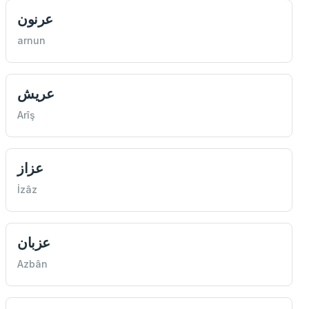
عرنون
arnun
عريش
Arîş
عزاز
İzâz
عزبان
Azbân