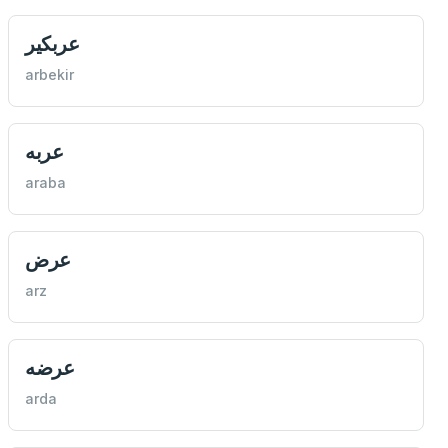
عربكیر
arbekir
عربه
araba
عرض
arz
عرضه
arda