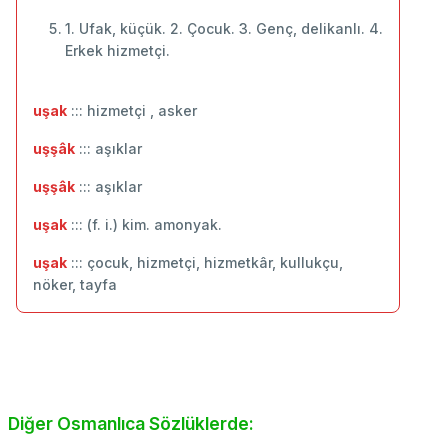
1. Ufak, küçük. 2. Çocuk. 3. Genç, delikanlı. 4.
Erkek hizmetçi.
uşak
::: hizmetçi , asker
uşşâk
::: aşıklar
uşşâk
::: ‬aşıklar
uşak
::: (f. i.) kim. amonyak.
uşak
::: çocuk, hizmetçi, hizmetkâr, kullukçu,
nöker, tayfa
Diğer Osmanlıca Sözlüklerde: