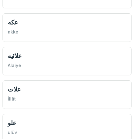
عكه
akke
علائيه
Alaiye
علات
İllât
علو
ulüv