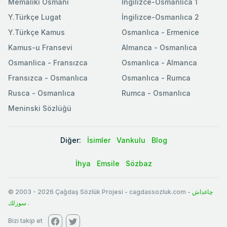
Memaliki Osmani
İngilizce-Osmanlıca 1
Y.Türkçe Lugat
İngilizce-Osmanlıca 2
Y.Türkçe Kamus
Osmanlıca - Ermenice
Kamus-u Fransevi
Almanca - Osmanlıca
Osmanlica - Fransızca
Osmanlıca - Almanca
Fransızca - Osmanlıca
Osmanlıca - Rumca
Rusca - Osmanlıca
Rumca - Osmanlıca
Meninski Sözlüğü
Diğer:
İsimler
Vankulu
Blog
İhya
Emsile
Sözbaz
© 2003
-
2026
Çağdaş Sözlük Projesi - cagdassozluk.com -
چاغداش
سوزلك
.
Bizi takip et