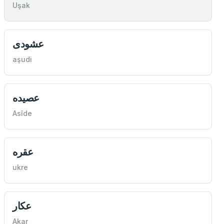
Uşak
عشودی
aşudi
عصيده
Asîde
عقره
ukre
عكار
Akar