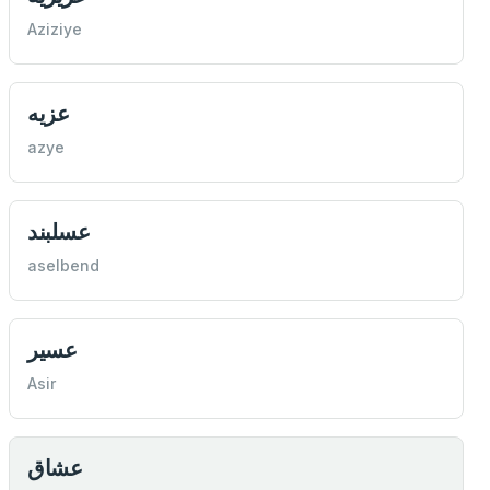
Aziziye
عزيه
azye
عسلبند
aselbend
عسير
Asir
عشاق