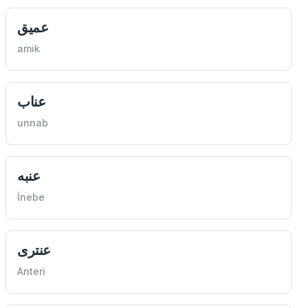
عميق
amik
عناب
unnab
عنبه
İnebe
عنتری
Anteri