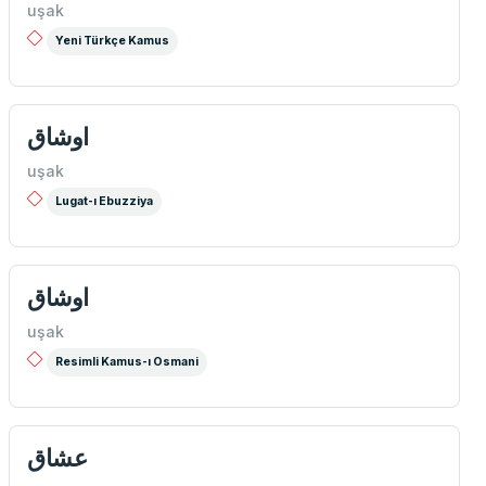
uşak
Yeni Türkçe Kamus
اوشاق
uşak
Lugat-ı Ebuzziya
اوشاق
uşak
Resimli Kamus-ı Osmani
عشاق