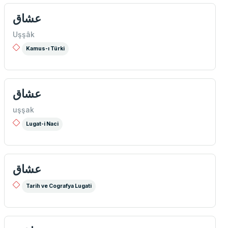
عشاق
Uşşâk
Kamus-ı Türki
عشاق
uşşak
Lugat-i Naci
عشاق
Tarih ve Cografya Lugati