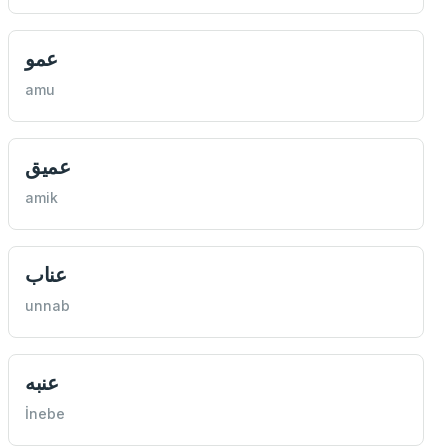
عمو
amu
عميق
amik
عناب
unnab
عنبه
İnebe