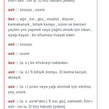
Emr-i asîr : zor iş. 2) titiz tabiatlı [adam].
asîr
::: özsuyu , usare
âsir
::: ağır , zor , güç , müşkül , düşvar ,
karmakarışık , bitişik komşu , üzüm ve benzeri
şeyleri şıra yapmak veya yağını almak için sıkan ,
ayağı kayan , bir efsaneyi rivayet eden
asîr
::: ‬özsuyu
asîr
::: usare
âsir
::: (a. s.) bir efsâneyi nakleden.
asîr
::: (a. s.) 1) bitişik, komşu. 2) karma karışık,
dolaşık.
asir
::: (a. i.) şırası veya yağı alınmak için sıkılmış
şey, usare.
asîr
::: (a. s. usret'den.) 1) zor, güç, zahmetli. Emr-i
asîr : zor iş. 2) titiz tabiatlı [adam].