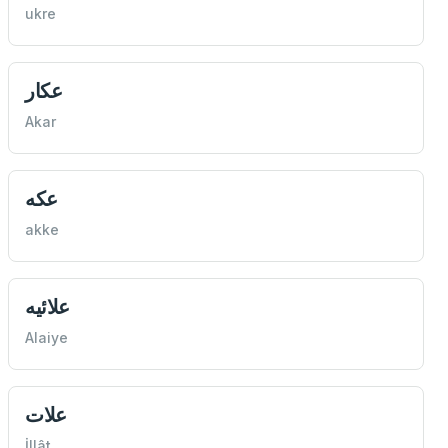
ukre
عكار
Akar
عكه
akke
علائيه
Alaiye
علات
İllât