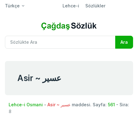
Türkçe
Lehce-i
Sözlükler
Asir ~ عسير
Lehce-i Osmani
-
Asir ~ عسير
maddesi. Sayfa:
561
- Sira:
8