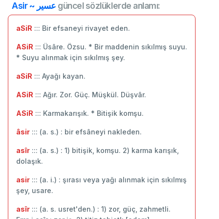
Asir ~ عسير
güncel sözlüklerde anlamı:
aSiR
::: Bir efsaneyi rivayet eden.
ASiR
::: Üsâre. Özsu. * Bir maddenin sıkılmış suyu.
* Suyu alınmak için sıkılmış şey.
aSiR
::: Ayağı kayan.
ASiR
::: Ağır. Zor. Güç. Müşkül. Düşvâr.
ASiR
::: Karmakarışık. * Bitişik komşu.
âsir
::: (a. s.) : bir efsâneyi nakleden.
asîr
::: (a. s.) : 1) bitişik, komşu. 2) karma karışık,
dolaşık.
asir
::: (a. i.) : şırası veya yağı alınmak için sıkılmış
şey, usare.
asîr
::: (a. s. usret'den.) : 1) zor, güç, zahmetli.