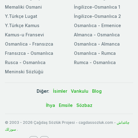
Memaliki Osmani
İngilizce-Osmanlıca 1
Y.Türkçe Lugat
İngilizce-Osmanlıca 2
Y.Türkçe Kamus
Osmanlıca - Ermenice
Kamus-u Fransevi
Almanca - Osmanlıca
Osmanlica - Fransızca
Osmanlıca - Almanca
Fransızca - Osmanlıca
Osmanlıca - Rumca
Rusca - Osmanlıca
Rumca - Osmanlıca
Meninski Sözlüğü
Diğer:
İsimler
Vankulu
Blog
İhya
Emsile
Sözbaz
© 2003
-
2026
Çağdaş Sözlük Projesi - cagdassozluk.com -
چاغداش
سوزلك
.