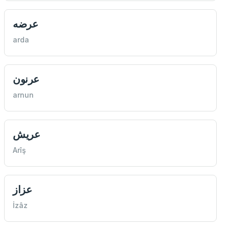
عرضه
arda
عرنون
arnun
عريش
Arîş
عزاز
İzâz