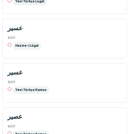
Yeni Türkçe Lugat
عسیر
asir
Hazine-i Lûgat
عسیر
asir
Yeni Türkçe Kamus
عصیر
asir