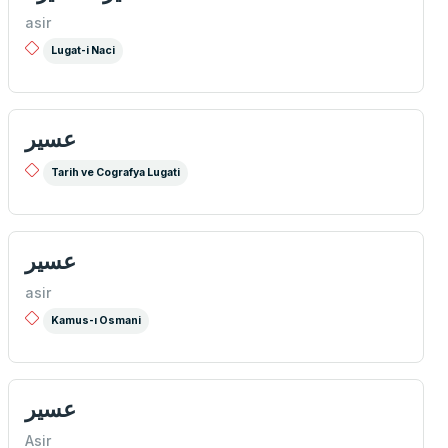
asir
Lugat-i Naci
عسير
Tarih ve Cografya Lugati
عسیر
asir
Kamus-ı Osmani
عسير
Asir