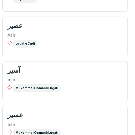
عصير
Asîr
Lugat-ı Cudi
آسیر
asir
Mükemmel Osmanlı Lugatı
عسير
asir
Mükemmel Osmanlı Lugatı