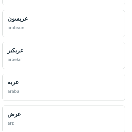
عربسون
arabsun
عربكیر
arbekir
عربه
araba
عرض
arz