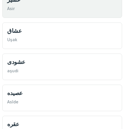
Asir
عشاق
Uşak
عشودی
aşudi
عصيده
Asîde
عقره