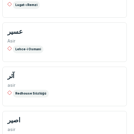
Lugat-ı Remzi
عسير
Asir
Lehce-i Osmani
آثر
asir
Redhouse Sözlüğü
اصير
asir