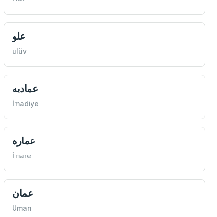
علو
ulüv
عماديه
İmadiye
عماره
İmare
عمان
Uman