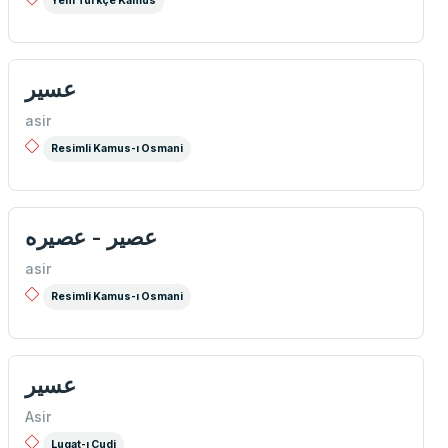
Yeni Türkçe Kamus
عسیر
asir
Resimli Kamus-ı Osmani
عصیر - عصیره
asir
Resimli Kamus-ı Osmani
عسير
Asir
Lugat-ı Cudi