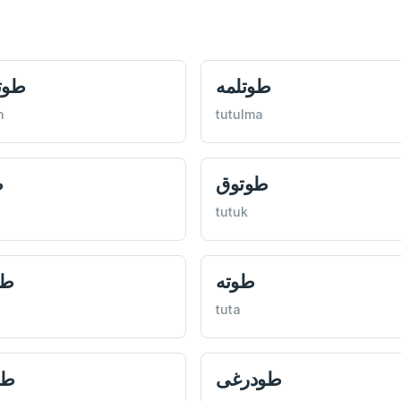
طوتلمه
طوت
n
tutulma
طوتوق
ط
tutuk
طوته
طو
tuta
طودرغی
طو