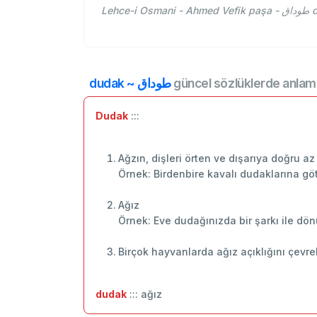
Le
dudak ~ طوداق
güncel sözlüklerde anlamı
Dudak
:::
Ağzın, dişleri örten ve dışarıya doğru az
Örnek: Birdenbire kavalı dudaklarına gö
Ağız
Örnek: Eve dudağınızda bir şarkı ile dö
Birçok hayvanlarda ağız açıklığını çevrel
dudak
::: ağız