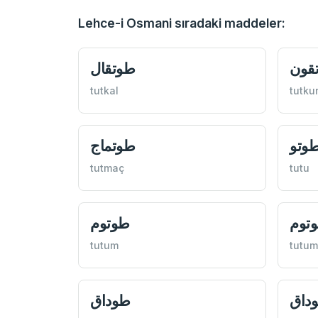
Lehce-i Osmani sıradaki maddeler:
قون
طوتقال
tutkal
tutku
وتو
طوتماج
tutmaç
tutu
توم
طوتوم
tutum
tutum
داق
طوداق