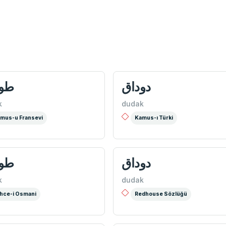
دوداق
طود
k
dudak
mus-u Fransevi
Kamus-ı Türki
دوداق
طود
k
dudak
hce-i Osmani
Redhouse Sözlüğü