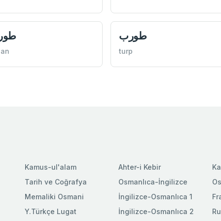
طورب
طورا
ğan
turp
Kamus-ul'alam
Ahter-i Kebir
Ka
Tarih ve Coğrafya
Osmanlıca-İngilizce
Os
Memaliki Osmani
İngilizce-Osmanlıca 1
Fr
Y.Türkçe Lugat
İngilizce-Osmanlıca 2
Ru