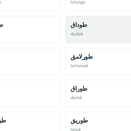
k
toturgu
طوداق
ط
dudak
طورلامق
torlamak
طوراق
durak
طوريق
طو
toruk