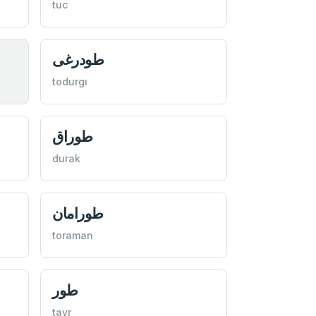
tuc
طودرغی
todurgı
طوراق
durak
طورامان
toraman
طور
tavr