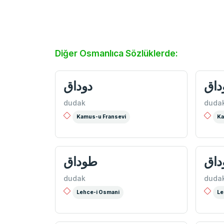
Diğer Osmanlıca Sözlüklerde:
اق
دوداق
dudak
duda
Kamus-u Fransevi
Ka
اق
طوداق
dudak
duda
Lehce-i Osmani
Le