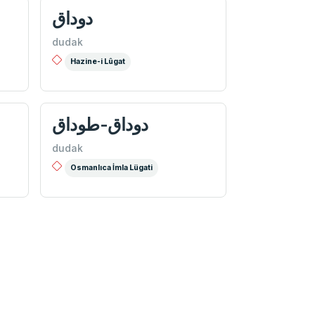
دوداق
dudak
Hazine-i Lûgat
دوداق-طوداق
dudak
Osmanlıca İmla Lügati