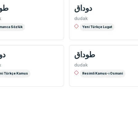
دوداق
طود
k
dudak
manca Sözlük
Yeni Türkçe Lugat
طوداق
دو
k
dudak
ni Türkçe Kamus
Resimli Kamus-ı Osmani