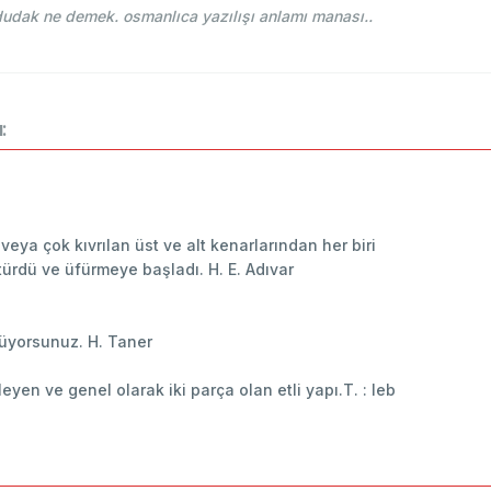
hce-i Osmani - Ahmed Vefik paşa - طوداق dudak ne demek. osmanlıca yazılışı anlamı manası..
:
 veya çok kıvrılan üst ve alt kenarlarından her biri
türdü ve üfürmeye başladı. H. E. Adıvar
nüyorsunuz. H. Taner
eyen ve genel olarak iki parça olan etli yapı.T. : leb