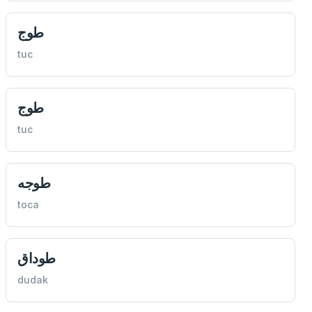
طوج
tuc
طوج
tuc
طوجه
toca
طوداق
dudak