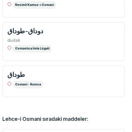
Resimli Kamus-ı Osmani
دوداق-طوداق
dudak
Osmanlıca İmla Lügati
طوداق
Osmani - Rumca
Lehce-i Osmani sıradaki maddeler: