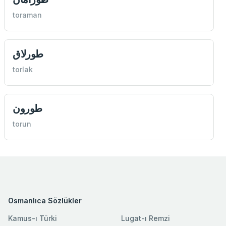
toraman
طورلاق
torlak
طورون
torun
Osmanlıca Sözlükler
Kamus-ı Türki
Lugat-ı Remzi