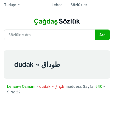
Türkçe
Lehce-i
Sözlükler
dudak ~ طوداق
Lehce-i Osmani
-
dudak ~ طوداق
maddesi. Sayfa:
540
-
Sira:
22