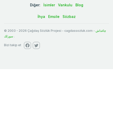
Diğer:
İsimler
Vankulu
Blog
İhya
Emsile
Sözbaz
© 2003
-
2026
Çağdaş Sözlük Projesi - cagdassozluk.com -
چاغداش
سوزلك
.
Bizi takip et