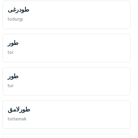
طودرغی
todurgı
طور
tor
طور
tur
طورلامق
torlamak