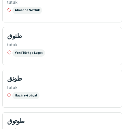
tutuk
Almanca Sözlük
طتوق
tutuk
Yeni Türkçe Lugat
طوتق
tutuk
Hazine-i Lûgat
طوتوق