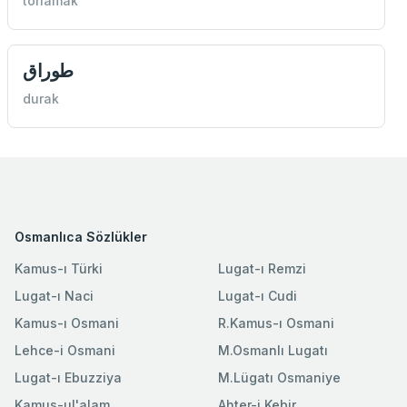
torlamak
طوراق
durak
Osmanlıca Sözlükler
Kamus-ı Türki
Lugat-ı Remzi
Lugat-ı Naci
Lugat-ı Cudi
Kamus-ı Osmani
R.Kamus-ı Osmani
Lehce-i Osmani
M.Osmanlı Lugatı
Lugat-ı Ebuzziya
M.Lügatı Osmaniye
Kamus-ul'alam
Ahter-i Kebir