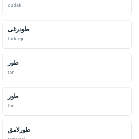
dudak
طودرغی
todurgı
طور
tor
طور
tur
طورلامق