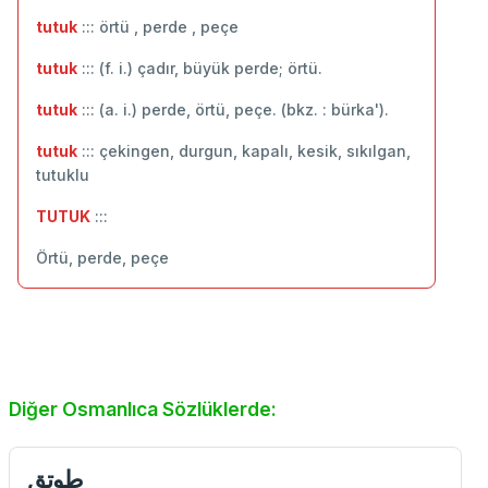
tutuk
::: örtü , perde , peçe
tutuk
::: (f. i.) çadır, büyük perde; örtü.
tutuk
::: (a. i.) perde, örtü, peçe. (bkz. : bürka').
tutuk
::: çekingen, durgun, kapalı, kesik, sıkılgan,
tutuklu
TUTUK
:::
Örtü, perde, peçe
Diğer Osmanlıca Sözlüklerde:
طوتق