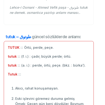
Lehce-i Osmani - Ahmed Vefik paşa - طوتوق tutuk
ne demek. osmanlıca yazılışı anlamı manası..
tutuk ~ طوتوق
güncel sözlüklerde anlamı:
TUTUK
::: Örtü, perde, peçe.
tutuk
::: (f. i.) : çadır, büyük perde; örtü.
tutuk
::: (a. i.) : perde, örtü, peçe. (bkz. : bürka').
Tutuk
:::
Akıcı, rahat konuşamayan.
Eski işlevini göremez duruma gelmiş
Örnek: Geçen gün beni dövdüler. Boynum,