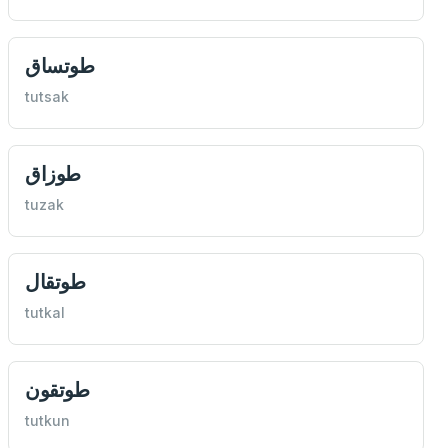
طوتساق
tutsak
طوزاق
tuzak
طوتقال
tutkal
طوتقون
tutkun