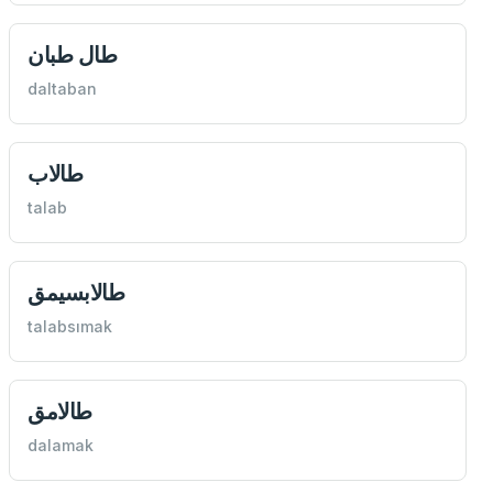
طال طبان
daltaban
طالاب
talab
طالابسيمق
talabsımak
طالامق
dalamak