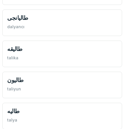
طاليانجی
dalyancı
طاليقه
talika
طاليون
taliyun
طاليه
talya