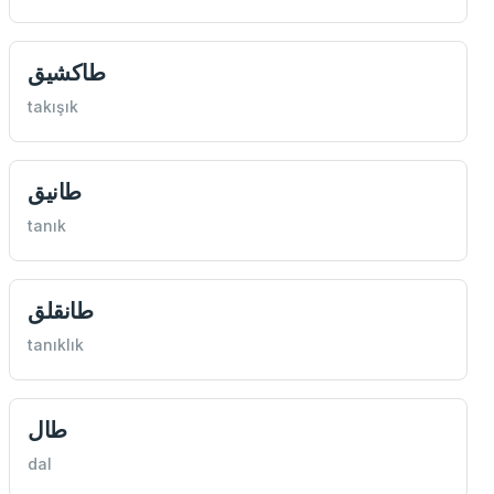
طاكشيق
takışık
طانيق
tanık
طانقلق
tanıklık
طال
dal