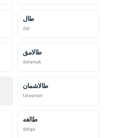
طال
dal
طالامق
dalamak
طالاشمان
talaşman
طالغه
dalga