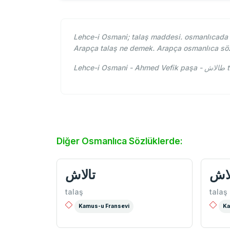
Lehce-i Osmani; talaş maddesi. osmanlıcada ta
Arapça talaş ne demek. Arapça osmanlıca söz
Le
Diğer Osmanlıca Sözlüklerde:
لاش
تالاش
talaş
talaş
Kamus-u Fransevi
Ka