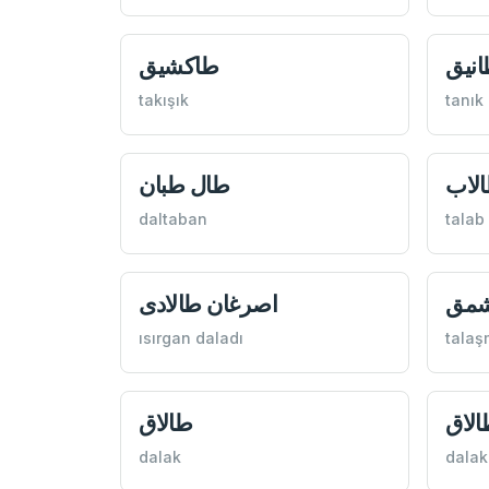
نيق
طاكشيق
takışık
tanık
لاب
طال طبان
daltaban
talab
شمق
اصرغان طالادی
ısırgan daladı
talaş
الاق
طالاق
dalak
dalak