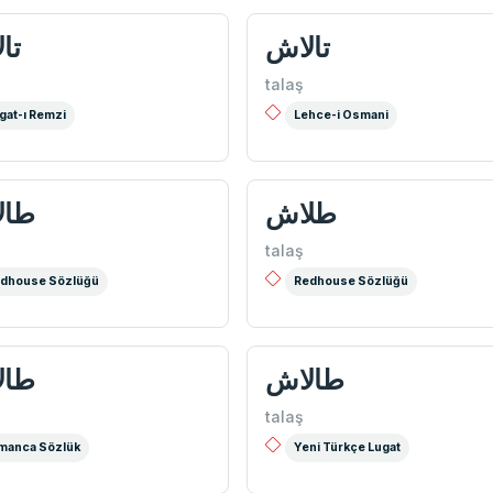
تالاش
تا
talaş
gat-ı Remzi
Lehce-i Osmani
طلاش
طال
talaş
dhouse Sözlüğü
Redhouse Sözlüğü
طالاش
طال
talaş
manca Sözlük
Yeni Türkçe Lugat