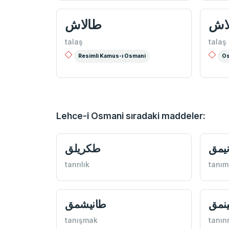
اش
طالاش
talaş
talaş
Resimli Kamus-ı Osmani
Os
Lehce-i Osmani sıradaki maddeler:
يمق
طكريلق
tanrılık
tanım
ينمق
طانيشمق
tanışmak
tanı