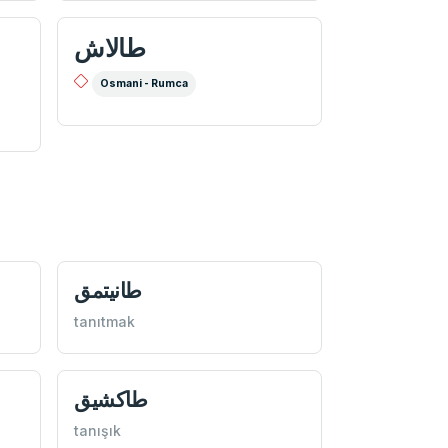
طالاش
Osmani - Rumca
طانيتمق
tanıtmak
طاكشيق
tanışık