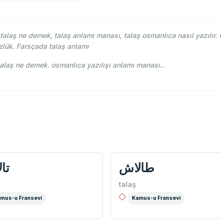
laş ne demek, talaş anlamı manası, talaş osmanlıca nasıl yazılır. 
lük. Farsçada talaş anlamı
hce-i Osmani - Ahmed Vefik paşa - طالاش talaş ne demek. osmanlıca yazılışı anlamı manası..
طالاش
تا
talaş
mus-u Fransevi
Kamus-u Fransevi