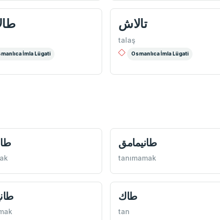
تالاش
طال
talaş
manlıca İmla Lügati
Osmanlıca İmla Lügati
طانيمامق
طان
ak
tanımamak
طاك
طان
nmak
tan