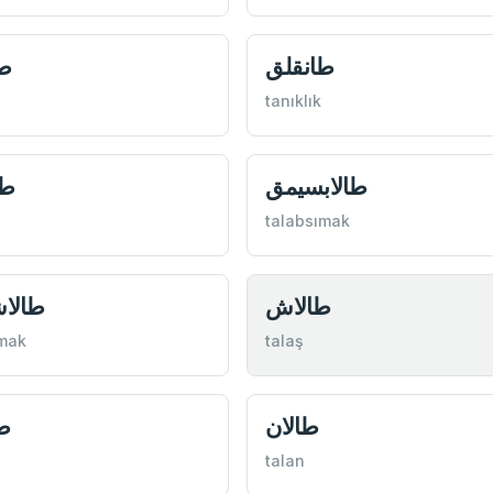
طانقلق
طا
tanıklık
طالابسيمق
طا
talabsımak
طالاش
طالا
mak
talaş
طالان
ط
talan