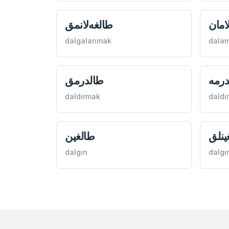
امان
طالغه‌لانمق
dalgalanmak
dala
درمه
طالدرمق
daldırmak
daldı
ينلق
طالغين
dalgın
dalgın