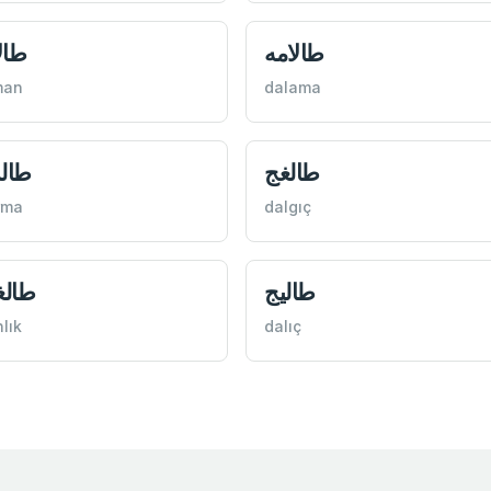
طالامه
طال
man
dalama
طالغج
طال
rma
dalgıç
طاليج
طالغ
lık
dalıç