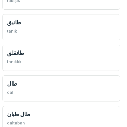
takışık
طانيق
tanık
طانقلق
tanıklık
طال
dal
طال طبان
daltaban