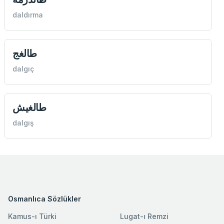
daldırma
طالغج
dalgıç
طالغيش
dalgış
Osmanlıca Sözlükler
Kamus-ı Türki
Lugat-ı Remzi