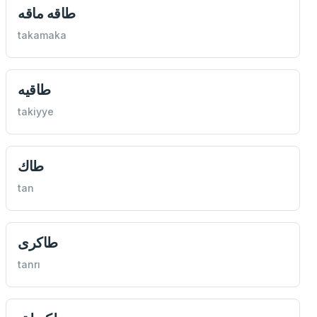
طاقه ماقه
takamaka
طاقيه
takiyye
طاك
tan
طاكری
tanrı