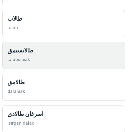
طالاب
talab
طالابسيمق
talabsımak
طالامق
dalamak
اصرغان طالادی
ısırgan daladı