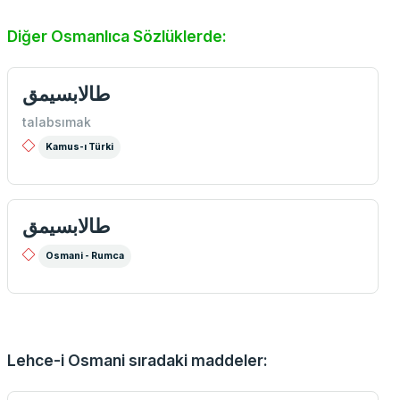
Diğer Osmanlıca Sözlüklerde:
طالابسیمق
talabsımak
Kamus-ı Türki
طالابسيمق
Osmani - Rumca
Lehce-i Osmani sıradaki maddeler: