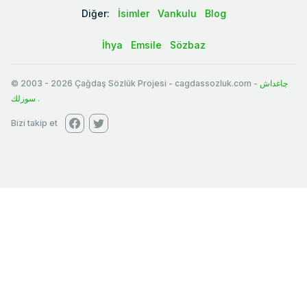
Diğer:
İsimler
Vankulu
Blog
İhya
Emsile
Sözbaz
© 2003
-
2026
Çağdaş Sözlük Projesi - cagdassozluk.com -
چاغداش
سوزلك
.
Bizi takip et