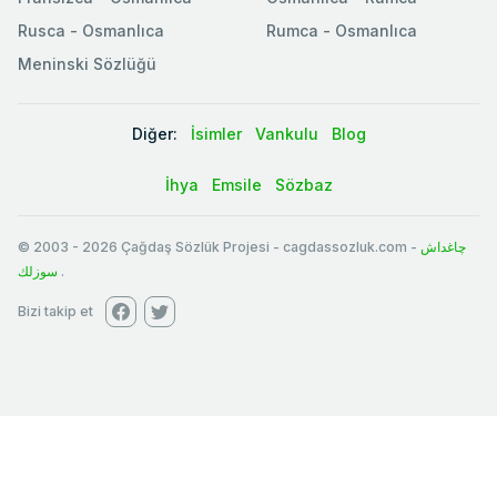
Rusca - Osmanlıca
Rumca - Osmanlıca
Meninski Sözlüğü
Diğer:
İsimler
Vankulu
Blog
İhya
Emsile
Sözbaz
© 2003
-
2026
Çağdaş Sözlük Projesi - cagdassozluk.com -
چاغداش
سوزلك
.
Bizi takip et