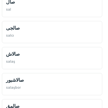
صال
sal
صالجی
salcı
صالاش
salaş
صالاشبور
salaşbor
صالمق