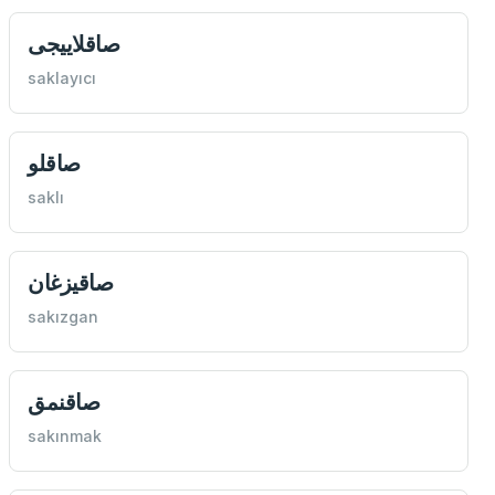
صاقلاییجی
saklayıcı
صاقلو
saklı
صاقيزغان
sakızgan
صاقنمق
sakınmak