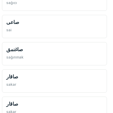
sağıcı
صاعی
sai
صاغنمق
sağınmak
صاقار
sakar
صاقار
sakar