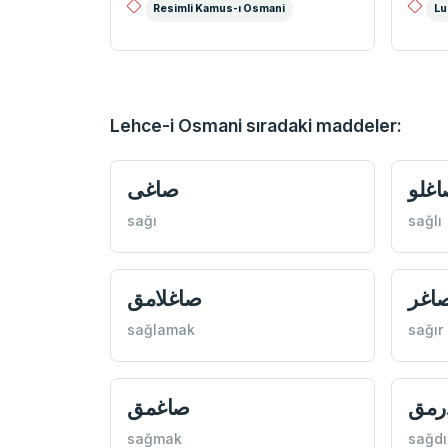
Resimli Kamus-ı Osmani
Lu
Lehce-i Osmani sıradaki maddeler:
غلو
صاغی
sağı
sağlı
اغر
صاغلامق
sağlamak
sağır
رمق
صاغمق
sağmak
sağd