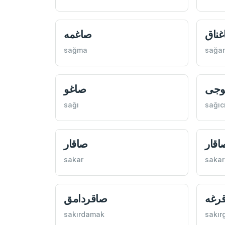
ناق
صاغمه
sağma
sağa
وجی
صاغو
sağı
sağıc
اقار
صاقار
sakar
sakar
رغه
صاقردامق
sakırdamak
sakır