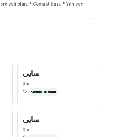
ere vâli olan. * Cemaat başı. * Yan yan
سایی
Sai
Kamus-ul'Alam
سایی
Sai