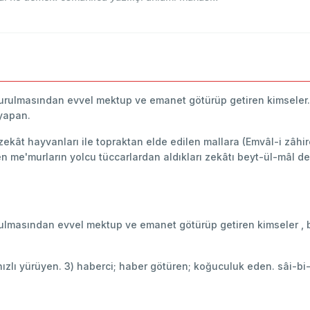
kurulmasından evvel mektup ve emanet götürüp getiren kimseler. *
 yapan.
zekât hayvanları ile topraktan elde edilen mallara (Emvâl-i zâhire)
en me'murların yolcu tüccarlardan aldıkları zekâtı beyt-ül-mâl d
urulmasından evvel mektup ve emanet götürüp getiren kimseler , bi
2) hızlı yürüyen. 3) haberci; haber götüren; koğuculuk eden. sâi-bi-