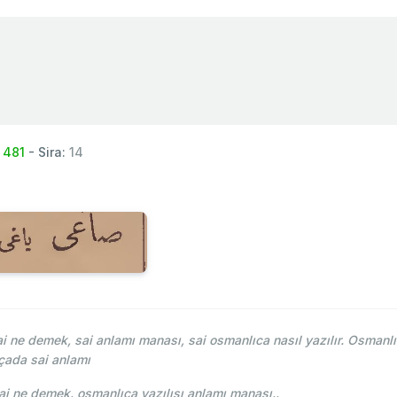
:
481
- Sira:
14
 ne demek, sai anlamı manası, sai osmanlıca nasıl yazılır. Osmanlı
çada sai anlamı
ce-i Osmani - Ahmed Vefik paşa - صاعی sai ne demek. osmanlıca yazılışı anlamı manası..