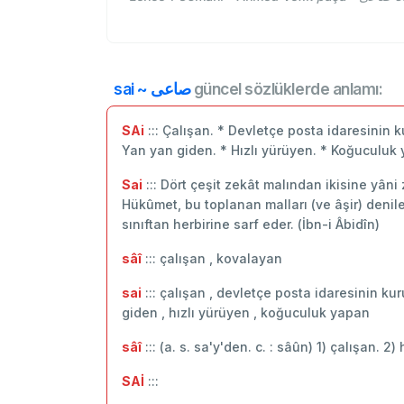
sai ~ صاعی
güncel sözlüklerde anlamı:
SAi
::: Çalışan. * Devletçe posta idaresinin 
Yan yan giden. * Hızlı yürüyen. * Koğuculuk
Sai
::: Dört çeşit zekât malından ikisine yâni 
Hükûmet, bu toplanan malları (ve âşir) denil
sınıftan herbirine sarf eder. (İbn-i Âbidîn)
sâî
::: çalışan , kovalayan
sai
::: çalışan , devletçe posta idaresinin k
giden , hızlı yürüyen , koğuculuk yapan
sâî
::: (a. s. sa'y'den. c. : sâûn) 1) çalışan. 
SAİ
:::