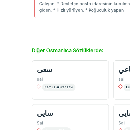
Çalışan. * Devletçe posta idaresinin kurulma
giden. * Hızlı yürüyen. * Koğuculuk yapan
Diğer Osmanlıca Sözlüklerde:
عي
سعی
sai
sai
Kamus-u Fransevi
Lu
یی
سایی
Sai
Sai