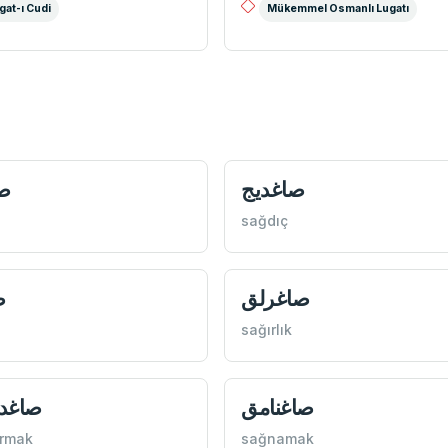
gat-ı Cudi
Mükemmel Osmanlı Lugatı
صاغديج
صا
sağdıç
صاغرلق
ص
sağırlık
صاغنامق
صاغد
ırmak
sağnamak