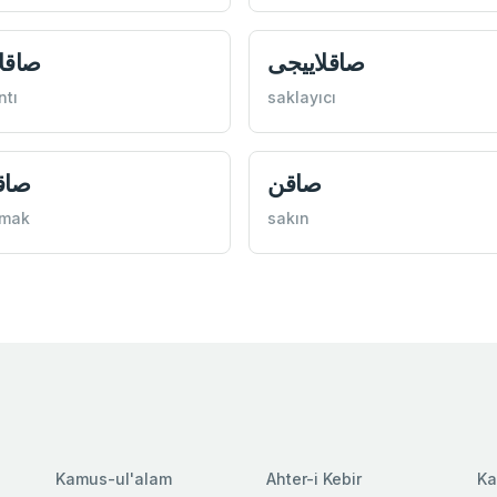
صاقلاییجی
صاقل
ntı
saklayıcı
صاقن
صاق
nmak
sakın
Kamus-ul'alam
Ahter-i Kebir
Ka