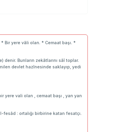
 Bir yere vâli olan. * Cemaat başı. *
 denir. Bunların zekâtlarını sâî toplar.
enilen devlet hazînesinde saklayıp, yedi
r yere vali olan , cemaat başı , yan yan
l-fesâd : ortalığı birbirine katan fesatçı.