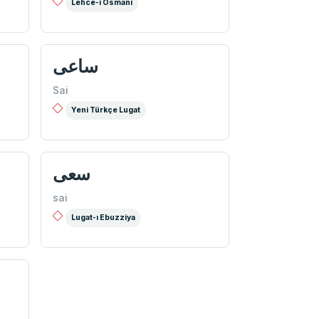
Lehce-i Osmani
ساعی
Sai
Yeni Türkçe Lugat
سعی
sai
Lugat-ı Ebuzziya