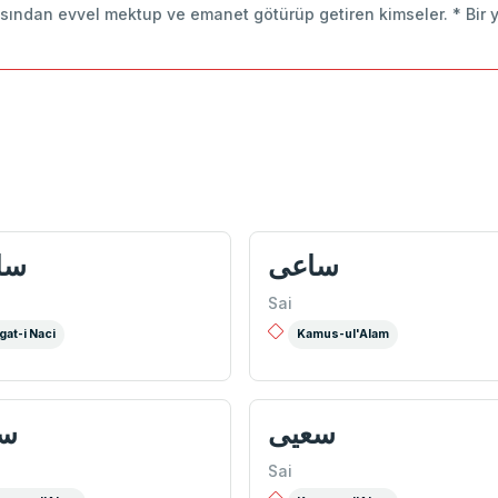
sından evvel mektup ve emanet götürüp getiren kimseler. * Bir y
ساعی
سا
Sai
gat-i Naci
Kamus-ul'Alam
سعیی
سا
Sai