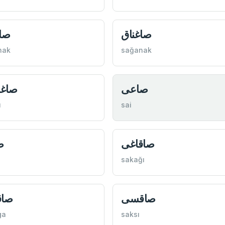
صاغناق
صاغ
nak
sağanak
صاعی
صاغ
ı
sai
صاقاغی
ص
sakağı
صاقسی
صاق
ga
saksı