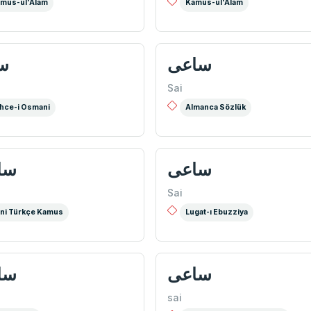
mus-ul'Alam
Kamus-ul'Alam
ساعی
س
Sai
hce-i Osmani
Almanca Sözlük
ساعی
سا
Sai
ni Türkçe Kamus
Lugat-ı Ebuzziya
ساعی
سا
sai