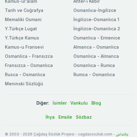
Kamus-ul'alam
Ahter-i Kebir
Tarih ve Coğrafya
Osmanlıca-İngilizce
Memaliki Osmani
İngilizce-Osmanlıca 1
Y.Türkçe Lugat
İngilizce-Osmanlıca 2
Y.Türkçe Kamus
Osmanlıca - Ermenice
Kamus-u Fransevi
Almanca - Osmanlıca
Osmanlica - Fransızca
Osmanlıca - Almanca
Fransızca - Osmanlıca
Osmanlıca - Rumca
Rusca - Osmanlıca
Rumca - Osmanlıca
Meninski Sözlüğü
Diğer:
İsimler
Vankulu
Blog
İhya
Emsile
Sözbaz
© 2003
-
2026
Çağdaş Sözlük Projesi - cagdassozluk.com -
چاغداش