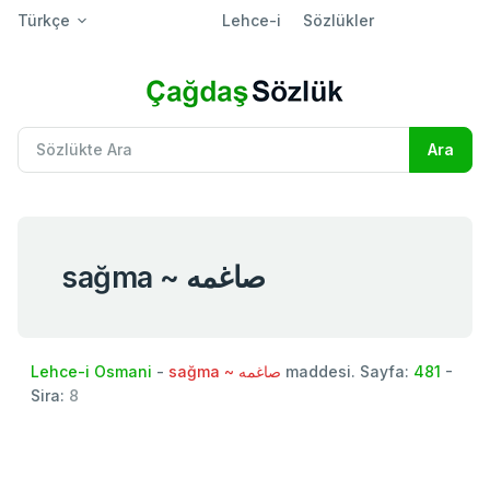
Türkçe
Lehce-i
Sözlükler
sağma ~ صاغمه
Lehce-i Osmani
-
sağma ~ صاغمه
maddesi. Sayfa:
481
-
Sira:
8