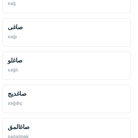
sağ
صاغی
sağı
صاغلو
sağlı
صاغديج
sağdıç
صاغالمق
sağalmak