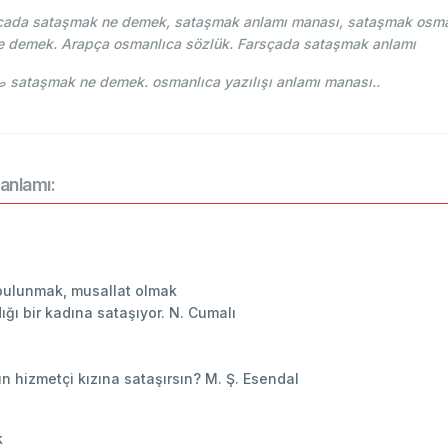
ada sataşmak ne demek, sataşmak anlamı manası, sataşmak osmanlı
e demek. Arapça osmanlıca sözlük. Farsçada sataşmak anlamı
Lehce-i Osmani - Ahmed Vefik paşa - صاتاشمق sataşmak ne demek. osmanlıca yazılışı anlamı manası..
anlamı:
 bulunmak, musallat olmak
ığı bir kadına sataşıyor. N. Cumalı
hizmetçi kızına sataşırsın? M. Ş. Esendal
k