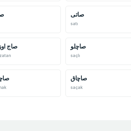
صاتی
صا
satı
صاچلو
صاج اوز
zatan
saçlı
صاچاق
صاچ
mak
saçak