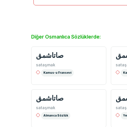
Diğer Osmanlıca Sözlüklerde:
مق
صاتاشمق
sataşmak
sata
Kamus-u Fransevi
Ka
مق
صاتاشمق
sataşmak
sata
Almanca Sözlük
Ye