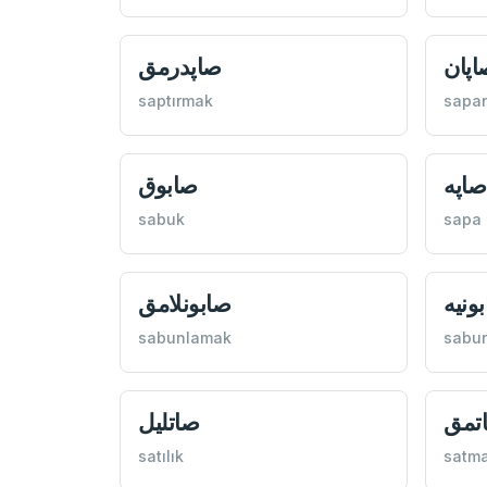
اپان
صاپدرمق
saptırmak
sapa
صاپه
صابوق
sabuk
sapa
ونيه
صابونلامق
sabunlamak
sabu
تمق
صاتليل
satılık
satm