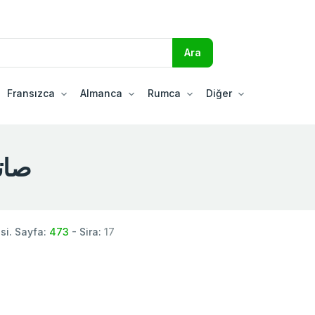
Fransızca
Almanca
Rumca
Diğer
صاتاشم
i. Sayfa:
473
- Sira:
17