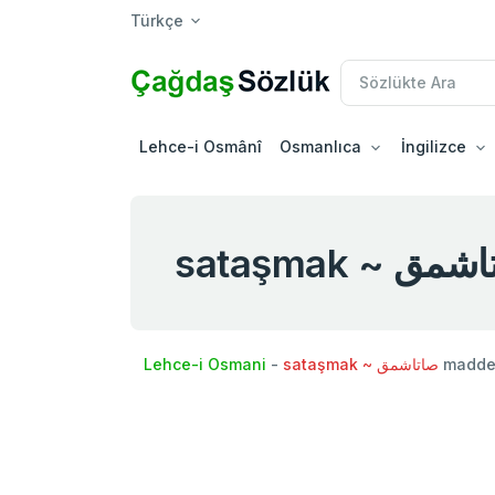
Türkçe
Lehce-i Osmânî
Osmanlıca
İngilizce
sataşmak ~ ق
Lehce-i Osmani
-
sataşmak ~ صاتاشمق
maddes