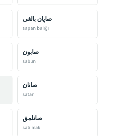
صاپان بالغی
sapan balığı
صابون
sabun
صاتان
satan
صاتلمق
satılmak