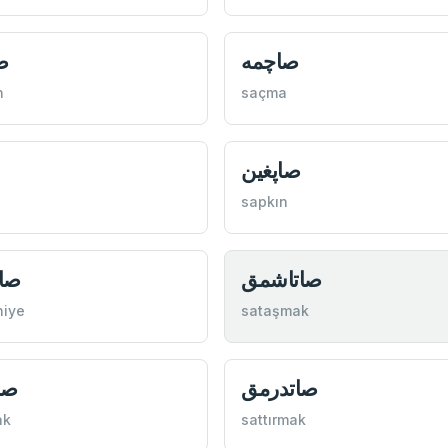
صاچمه
ص
n
saçma
صاپغين
sapkın
صاتاشمق
صاب
niye
sataşmak
صاتدرمق
صا
ak
sattırmak