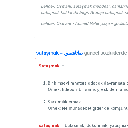
Lehce-i Osmani; sataşmak maddesi. osmanlıc
sataşmak hakkında bilgi. Arapça sataşmak n
sataşmak ~ صاتاشمق
güncel sözlüklerde 
Sataşmak
:::
Bir kimseyi rahatsız edecek davranışta
Örnek: Edepsiz bir sarhoş, eskiden tanıd
Sarkıntılık etmek
Örnek: Ne münasebet gider de komşunun 
sataşmak
::: bulaşmak, dokunmak, yapışma