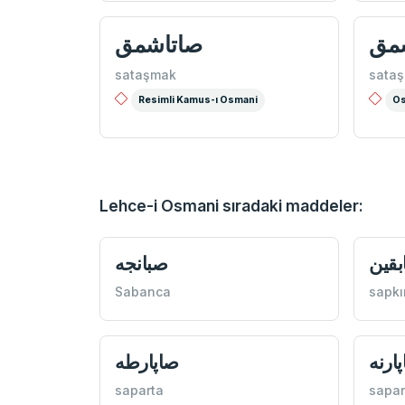
مق
صاتاشمق
sataşmak
sata
Resimli Kamus-ı Osmani
Os
Lehce-i Osmani sıradaki maddeler:
قين
صبانجه
Sabanca
sapkı
ارنه
صاپارطه
saparta
sapa