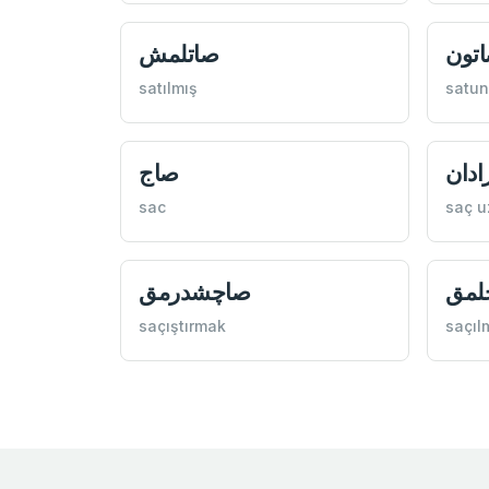
تون
صاتلمش
satılmış
satun
ادان
صاج
sac
saç u
لمق
صاچشدرمق
saçıştırmak
saçıl