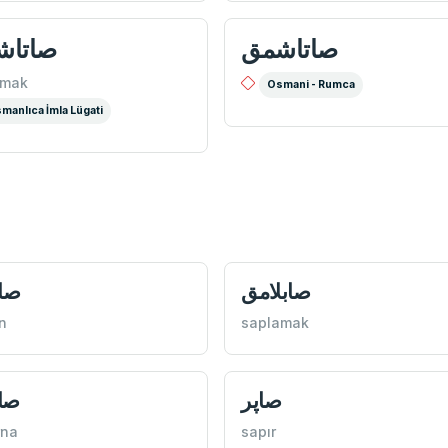
صاتاشمق
صاتاش
şmak
Osmani - Rumca
manlıca İmla Lügati
صابلامق
صاب
n
saplamak
صاپر
صاپ
rna
sapır