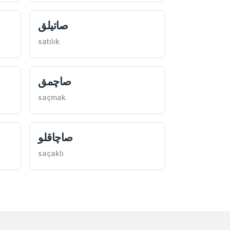
صاتيلق
satılık
صاچمق
saçmak
صاچاقلو
saçaklı