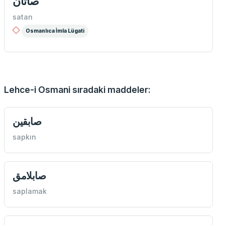
صاتان
satan
Osmanlıca İmla Lügati
Lehce-i Osmani sıradaki maddeler:
صابقين
sapkın
صابلامق
saplamak