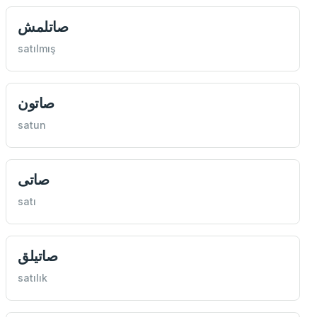
صاتلمش
satılmış
صاتون
satun
صاتی
satı
صاتيلق
satılık