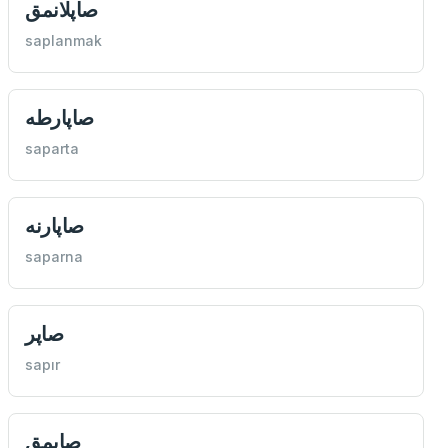
صاپلانمق
saplanmak
صاپارطه
saparta
صاپارنه
saparna
صاپر
sapır
صاپمق