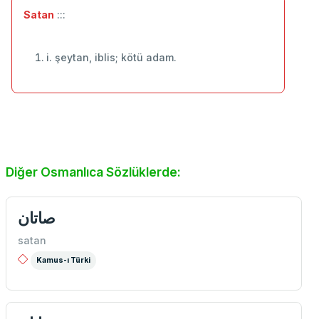
Satan
:::
i. şeytan, iblis; kötü adam.
Diğer Osmanlıca Sözlüklerde:
صاتان
satan
Kamus-ı Türki