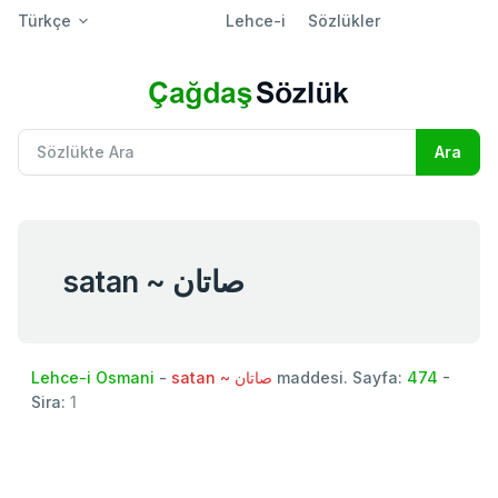
Türkçe
Lehce-i
Sözlükler
satan ~ صاتان
Lehce-i Osmani
-
satan ~ صاتان
maddesi. Sayfa:
474
-
Sira:
1