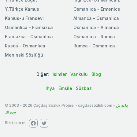
Y.Türkçe Kamus
Osmanlıca - Ermenice
Kamus-u Fransevi
Almanca - Osmanlıca
Osmanlica - Fransızca
Osmanlıca - Almanca
Fransızca - Osmanlıca
Osmanlıca - Rumca
Rusca - Osmanlıca
Rumca - Osmanlıca
Meninski Sözlüğü
Diğer:
İsimler
Vankulu
Blog
İhya
Emsile
Sözbaz
© 2003
-
2026
Çağdaş Sözlük Projesi - cagdassozluk.com -
چاغداش
سوزلك
.
Bizi takip et