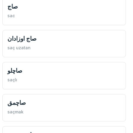
صاج
sac
صاج اوزادان
saç uzatan
صاچلو
saçlı
صاچمق
saçmak