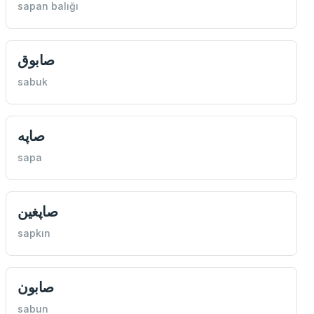
sapan balığı
صابوق
sabuk
صاپه
sapa
صاپغين
sapkın
صابون
sabun