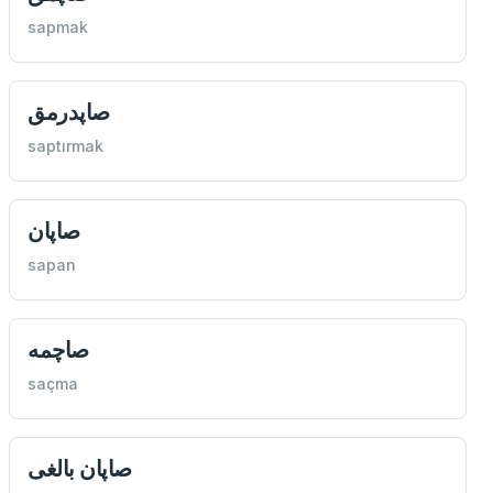
sapmak
صاپدرمق
saptırmak
صاپان
sapan
صاچمه
saçma
صاپان بالغی