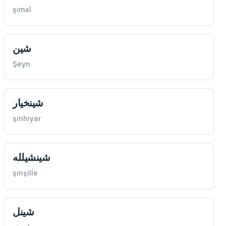
şimal
شين
Şeyn
شينخيار
şinhıyar
شينشيلله
şinşille
شينل