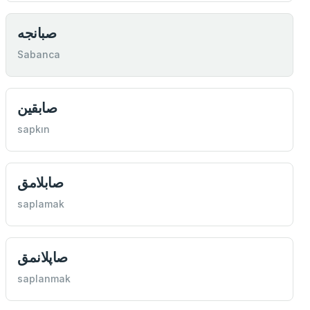
صبانجه
Sabanca
صابقين
sapkın
صابلامق
saplamak
صاپلانمق
saplanmak