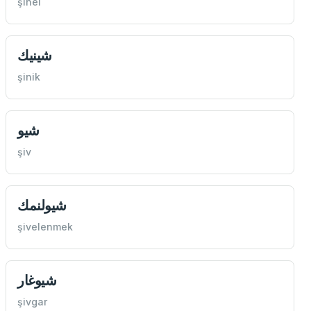
şinel
شينيك
şinik
شيو
şiv
شيولنمك
şivelenmek
شيوغار
şivgar