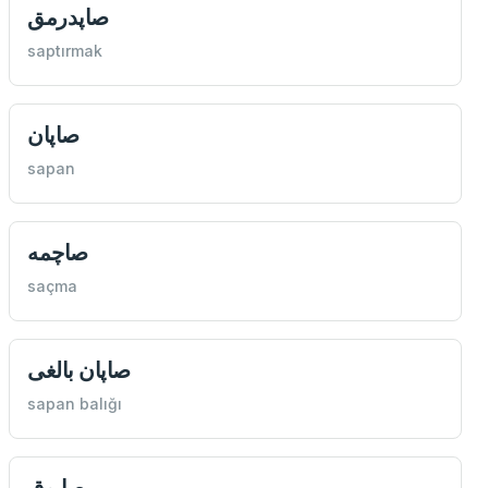
صاپدرمق
saptırmak
صاپان
sapan
صاچمه
saçma
صاپان بالغی
sapan balığı
صابوق