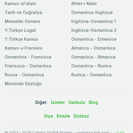
Kamus-ul'alam
Ahter-i Kebir
Tarih ve Coğrafya
Osmanlıca-İngilizce
Memaliki Osmani
İngilizce-Osmanlıca 1
Y.Türkçe Lugat
İngilizce-Osmanlıca 2
Y.Türkçe Kamus
Osmanlıca - Ermenice
Kamus-u Fransevi
Almanca - Osmanlıca
Osmanlica - Fransızca
Osmanlıca - Almanca
Fransızca - Osmanlıca
Osmanlıca - Rumca
Rusca - Osmanlıca
Rumca - Osmanlıca
Meninski Sözlüğü
Diğer:
İsimler
Vankulu
Blog
İhya
Emsile
Sözbaz
© 2003
-
2026
Çağdaş Sözlük Projesi - cagdassozluk.com -
چاغداش