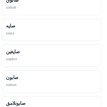
sabuk
صاپه
sapa
صاپغين
sapkın
صابون
sabun
صابونلامق