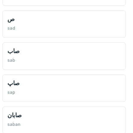
ص
sad
صاب
sab
صاپ
sap
صابان
saban