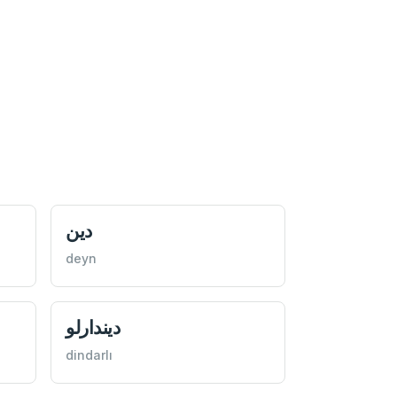
دين
deyn
ديندارلو
dindarlı