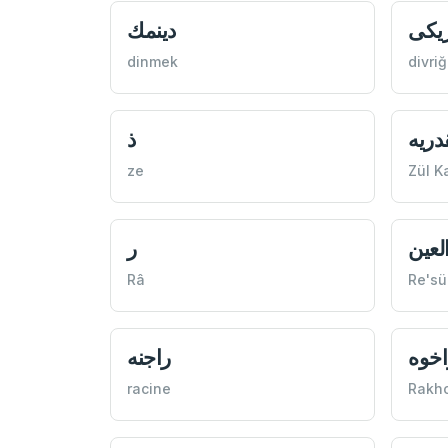
ريكی
دينمك
dinmek
divriğ
دريه
ذ
ze
Zül K
لعين
ر
Râ
Re'sü
اخوه
راجنه
racine
Rakh