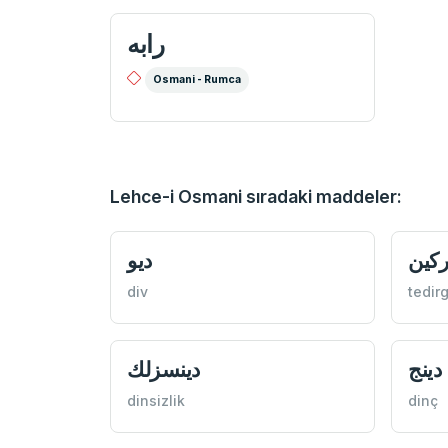
رابه
Osmani - Rumca
Lehce-i Osmani sıradaki maddeler:
ركين
ديو
div
tedir
دينج
دينسزلك
dinsizlik
dinç