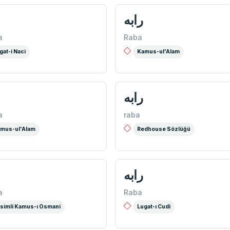
رابه
a
Raba
gat-i Naci
Kamus-ul'Alam
رابه
a
raba
mus-ul'Alam
Redhouse Sözlüğü
رابه
a
Raba
simli Kamus-ı Osmani
Lugat-ı Cudi