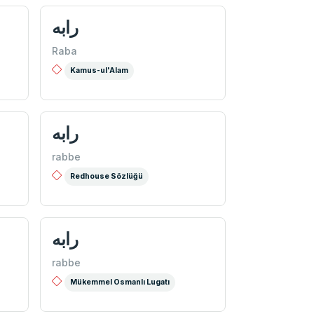
رابه
Raba
Kamus-ul'Alam
رابه
rabbe
Redhouse Sözlüğü
رابه
rabbe
Mükemmel Osmanlı Lugatı