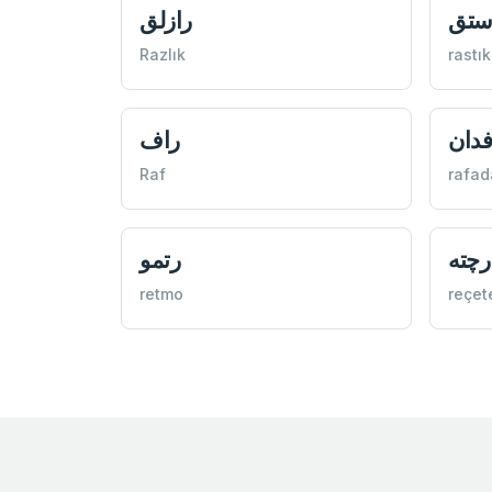
ستق
رازلق
Razlık
rastık
فدان
راف
Raf
rafad
رچته
رتمو
retmo
reçet