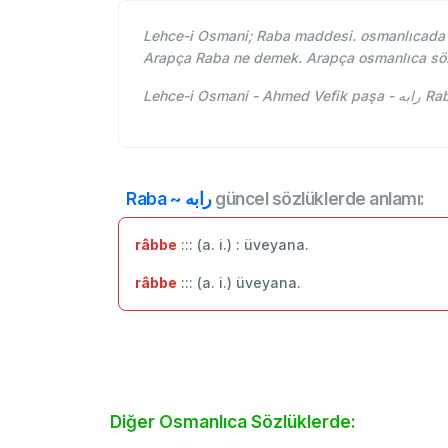
Lehce-i Osmani; Raba maddesi. osmanlıcada R
Arapça Raba ne demek. Arapça osmanlıca sö
Lehce-i
Raba ~ رابه
güncel sözlüklerde anlamı:
râbbe
::: (a. i.) : üveyana.
râbbe
::: (a. i.) üveyana.
Diğer Osmanlıca Sözlüklerde: