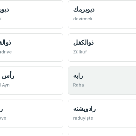
ديويرمك
ديو
i
devirmek
ذوالكفل
ذوالق
adriye
Zülküf
رابه
رأس ا
l Ayn
Raba
رادويشته
ر
ovo
raduyişte