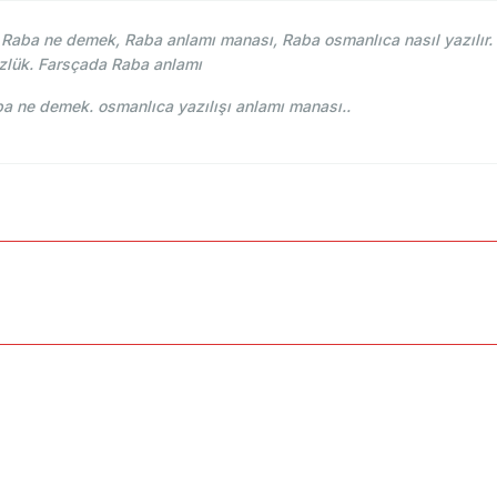
aba ne demek, Raba anlamı manası, Raba osmanlıca nasıl yazılır. 
zlük. Farsçada Raba anlamı
 Osmani - Ahmed Vefik paşa - رابه Raba ne demek. osmanlıca yazılışı anlamı manası..