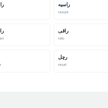
راسيه
را
rasiye
راقی
را
an
rakı
رچل
e
reçel