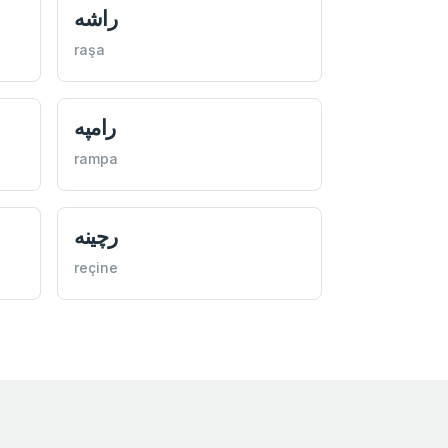
راشه
raşa
رامپه
rampa
رچينه
reçine