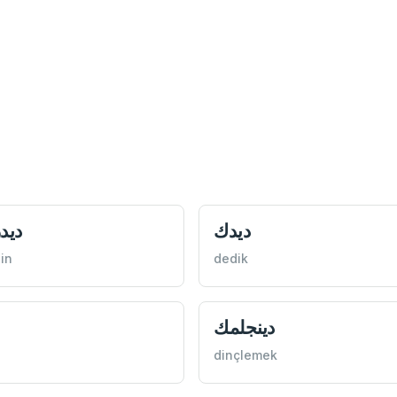
ديدك
ديد
gin
dedik
دينجلمك
dinçlemek