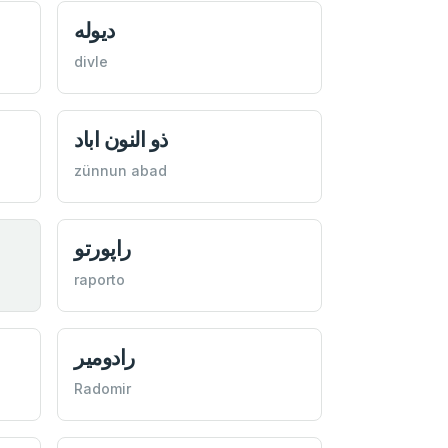
ديوله
divle
ذو النون اباد
zünnun abad
راپورتو
raporto
رادومير
Radomir