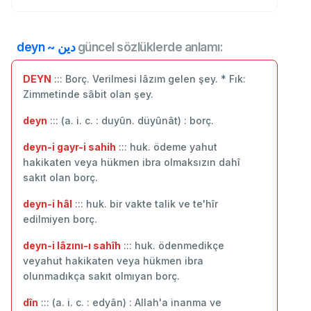
deyn ~ دين
güncel sözlüklerde anlamı:
DEYN
::: Borç. Verilmesi lâzım gelen şey. * Fık:
Zimmetinde sâbit olan şey.
deyn
::: (a. i. c. : duyûn. düyûnât) : borç.
deyn-i gayr-i sahih
::: huk. ödeme yahut
hakikaten veya hükmen ibra olmaksızın dahî
sakıt olan borç.
deyn-i hâl
::: huk. bir vakte talik ve te'hîr
edilmiyen borç.
deyn-i lâzını-ı sahîh
::: huk. ödenmedikçe
veyahut hakikaten veya hükmen ibra
olunmadıkça sakıt olmıyan borç.
dîn
::: (a. i. c. : edyân) : Allah'a inanma ve