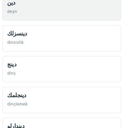
دين
deyn
دينسزلك
dinsizlik
دينج
dinç
دينجلمك
dinçlemek
ديندارلو