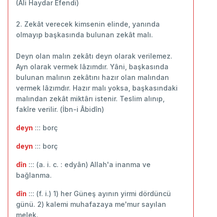
(Ali Haydar Efendi)
2. Zekât verecek kimsenin elinde, yanında
olmayıp başkasında bulunan zekât malı.
Deyn olan malın zekâtı deyn olarak verilemez.
Ayn olarak vermek lâzımdır. Yâni, başkasında
bulunan malının zekâtını hazır olan malından
vermek lâzımdır. Hazır malı yoksa, başkasındaki
malından zekât miktârı istenir. Teslim alınıp,
fakîre verilir. (İbn-i Âbidîn)
deyn
::: borç
deyn
::: ‬borç
dîn
::: (a. i. c. : edyân) Allah'a inanma ve
bağlanma.
dîn
::: (f. i.) 1) her Güneş ayının yirmi dördüncü
günü. 2) kalemi muhafazaya me'mur sayılan
melek.