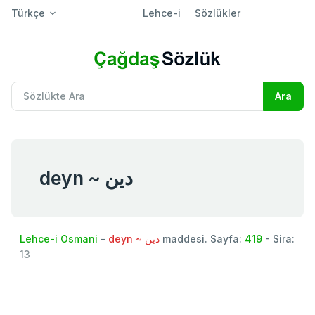
Türkçe
Lehce-i
Sözlükler
deyn ~ دين
Lehce-i Osmani
-
deyn ~ دين
maddesi. Sayfa:
419
- Sira:
13