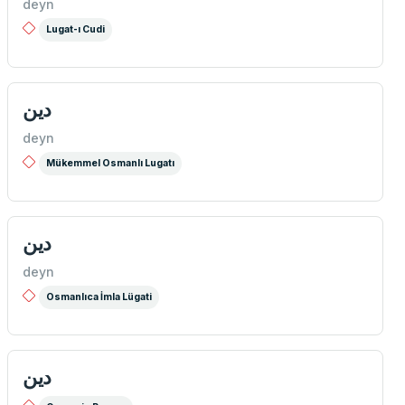
deyn
Lugat-ı Cudi
دین
deyn
Mükemmel Osmanlı Lugatı
دین
deyn
Osmanlıca İmla Lügati
دين