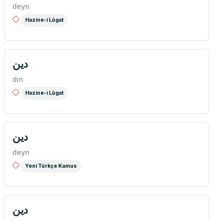
deyn
Hazine-i Lûgat
دين
din
Hazine-i Lûgat
دين
deyn
Yeni Türkçe Kamus
دين