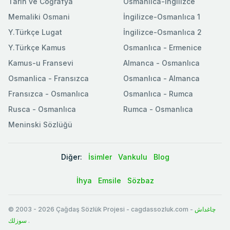
Tarih ve Coğrafya
Osmanlıca-İngilizce
Memaliki Osmani
İngilizce-Osmanlıca 1
Y.Türkçe Lugat
İngilizce-Osmanlıca 2
Y.Türkçe Kamus
Osmanlıca - Ermenice
Kamus-u Fransevi
Almanca - Osmanlıca
Osmanlica - Fransızca
Osmanlıca - Almanca
Fransızca - Osmanlıca
Osmanlıca - Rumca
Rusca - Osmanlıca
Rumca - Osmanlıca
Meninski Sözlüğü
Diğer:
İsimler
Vankulu
Blog
İhya
Emsile
Sözbaz
© 2003
-
2026
Çağdaş Sözlük Projesi - cagdassozluk.com -
چاغداش
سوزلك
.