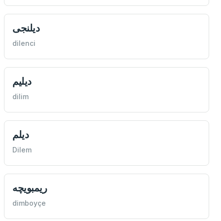
ديلنجی
dilenci
ديليم
dilim
ديلم
Dilem
ريمبويچه
dimboyçe