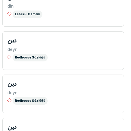
din
Lehce-i Osmani
دین
deyn
Redhouse Sözlüğü
دین
deyn
Redhouse Sözlüğü
دين