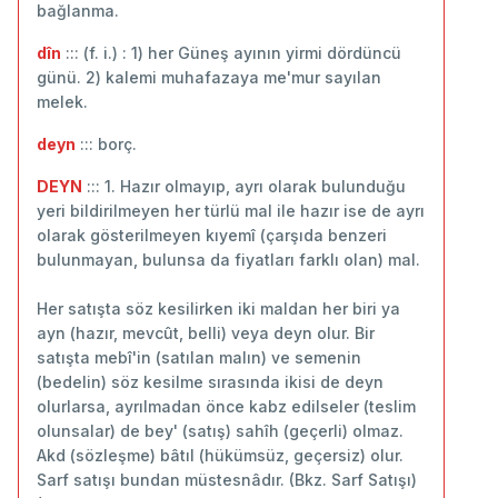
bağlanma.
dîn
::: (f. i.) : 1) her Güneş ayının yirmi dördüncü
günü. 2) kalemi muhafazaya me'mur sayılan
melek.
deyn
::: borç.
DEYN
::: 1. Hazır olmayıp, ayrı olarak bulunduğu
yeri bildirilmeyen her türlü mal ile hazır ise de ayrı
olarak gösterilmeyen kıyemî (çarşıda benzeri
bulunmayan, bulunsa da fiyatları farklı olan) mal.
Her satışta söz kesilirken iki maldan her biri ya
ayn (hazır, mevcût, belli) veya deyn olur. Bir
satışta mebî'in (satılan malın) ve semenin
(bedelin) söz kesilme sırasında ikisi de deyn
olurlarsa, ayrılmadan önce kabz edilseler (teslim
olunsalar) de bey' (satış) sahîh (geçerli) olmaz.
Akd (sözleşme) bâtıl (hükümsüz, geçersiz) olur.
Sarf satışı bundan müstesnâdır. (Bkz. Sarf Satışı)