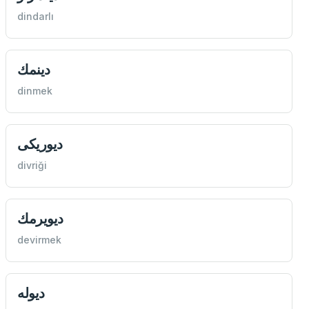
dindarlı
دينمك
dinmek
ديوريكی
divriği
ديويرمك
devirmek
ديوله