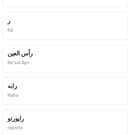
ر
Râ
رأس العين
Re'sül Ayn
رابه
Raba
راپورتو
raporto