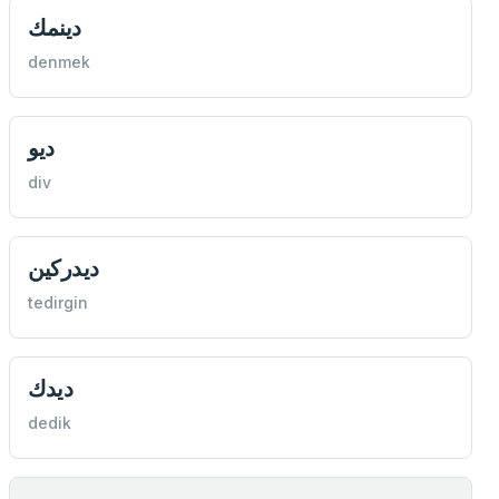
دينمك
denmek
ديو
div
ديدركين
tedirgin
ديدك
dedik