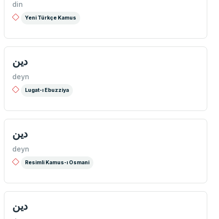
din
Yeni Türkçe Kamus
دین
deyn
Lugat-ı Ebuzziya
دین
deyn
Resimli Kamus-ı Osmani
دین