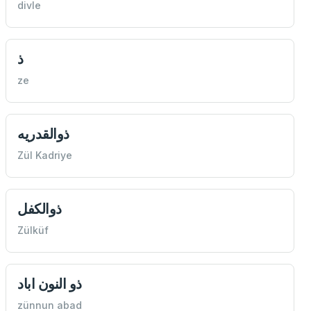
divle
ذ
ze
ذوالقدريه
Zül Kadriye
ذوالكفل
Zülküf
ذو النون اباد
zünnun abad