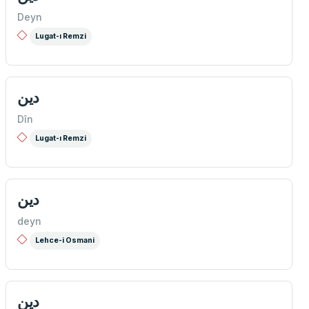
Deyn
Lugat-ı Remzi
دين
Dîn
Lugat-ı Remzi
دين
deyn
Lehce-i Osmani
دين