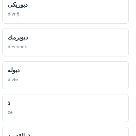
ديوريكی
divriği
ديويرمك
devirmek
ديوله
divle
ذ
ze
ذوالقدريه