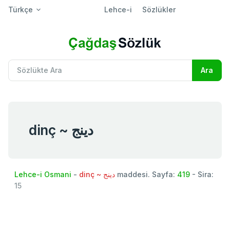
Türkçe
Lehce-i
Sözlükler
dinç ~ دينج
Lehce-i Osmani
-
dinç ~ دينج
maddesi. Sayfa:
419
- Sira:
15