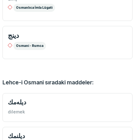
Osmanlıca İmla Lügati
دينج
Osmani - Rumca
Lehce-i Osmani sıradaki maddeler:
ديله‌مك
dilemek
ديلنمك