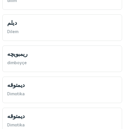
dilim
ديلم
Dilem
ريمبويچه
dimboyçe
ديمتوقه
Dimotika
ديمتوقه
Dimotika