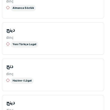
dinç
Almanca Sözlük
دینج
dinç
Yeni Türkçe Lugat
دنج
dinç
Hazine-i Lûgat
دينج