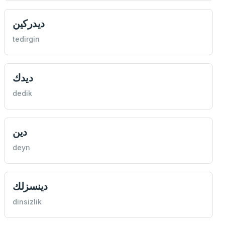
ديدركين
tedirgin
ديدك
dedik
دين
deyn
دينسزلك
dinsizlik