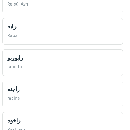
Re'sül Ayn
رابه
Raba
راپورتو
raporto
راجنه
racine
راخوه
Rakhovo