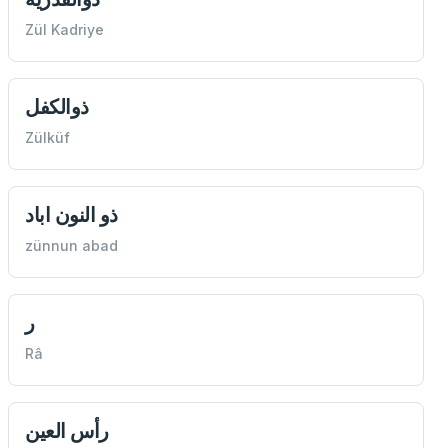
Zül Kadriye
ذوالكفل
Zülküf
ذو النون اباد
zünnun abad
ر
Râ
رأس العين