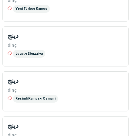
dinç
Yeni Türkçe Kamus
دینج
dinç
Lugat-ı Ebuzziya
دینج
dinç
Resimli Kamus-ı Osmani
دینج
dinç