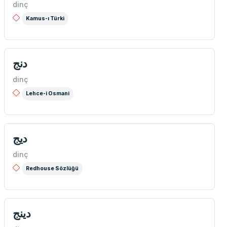
dinç
Kamus-ı Türki
دنج
dinç
Lehce-i Osmani
دیج
dinç
Redhouse Sözlüğü
دينج