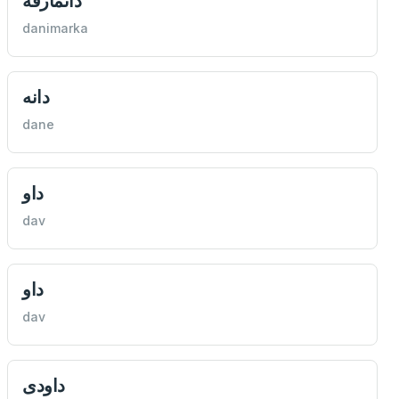
دانمارقه
danimarka
دانه
dane
داو
dav
داو
dav
داودی