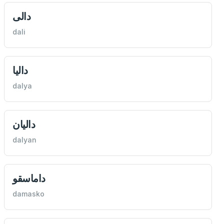
دالی
dali
داليا
dalya
داليان
dalyan
داماسقو
damasko