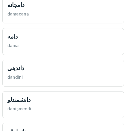
دامجانه
damacana
دامه
dama
داندينی
dandini
دانشمندلو
danişmentli