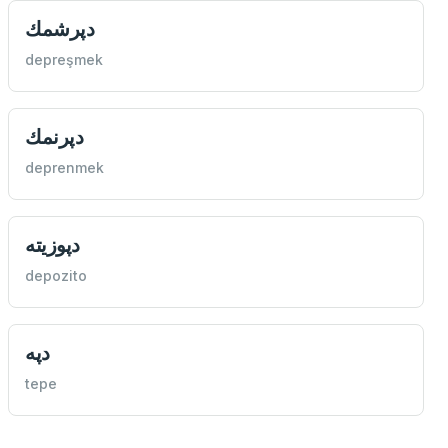
دپرشمك
depreşmek
دپرنمك
deprenmek
دپوزيته
depozito
دپه
tepe