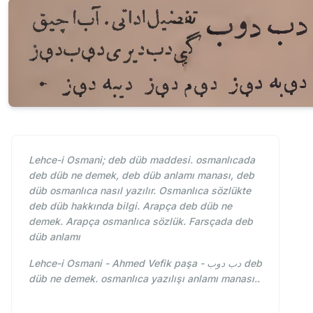
Lehce-i Osmani; deb düb maddesi. osmanlıcada
deb düb ne demek, deb düb anlamı manası, deb
düb osmanlıca nasıl yazılır. Osmanlıca sözlükte
deb düb hakkında bilgi. Arapça deb düb ne
demek. Arapça osmanlıca sözlük. Farsçada deb
düb anlamı
Lehce-i Osmani - Ahmed Vefik paşa - دب دوب deb
düb ne demek. osmanlıca yazılışı anlamı manası..