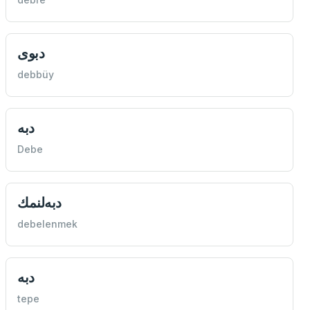
دبوی
debbüy
دبه
Debe
دبه‌لنمك
debelenmek
دبه
tepe