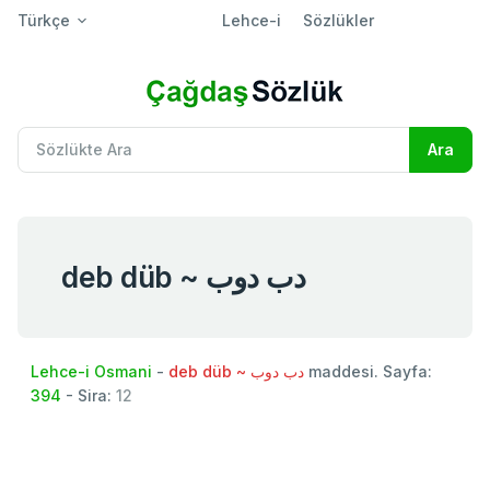
Türkçe
Lehce-i
Sözlükler
deb düb ~ دب دوب
Lehce-i Osmani
-
deb düb ~ دب دوب
maddesi. Sayfa:
394
- Sira:
12