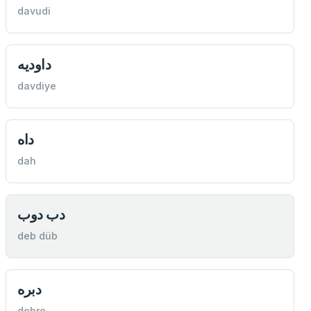
davudi
داوديه
davdiye
داه
dah
دب دوب
deb düb
دبره
debre