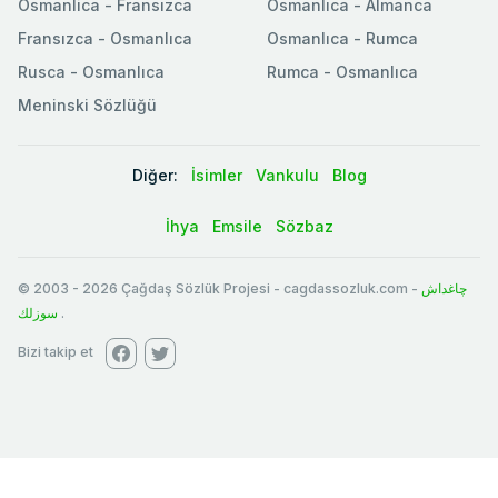
Osmanlica - Fransızca
Osmanlıca - Almanca
Fransızca - Osmanlıca
Osmanlıca - Rumca
Rusca - Osmanlıca
Rumca - Osmanlıca
Meninski Sözlüğü
Diğer:
İsimler
Vankulu
Blog
İhya
Emsile
Sözbaz
© 2003
-
2026
Çağdaş Sözlük Projesi - cagdassozluk.com -
چاغداش
سوزلك
.
Bizi takip et