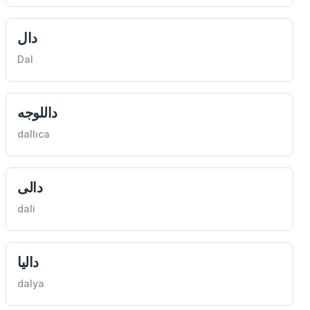
دال
Dal
داللوجه
dallıca
دالی
dali
داليا
dalya