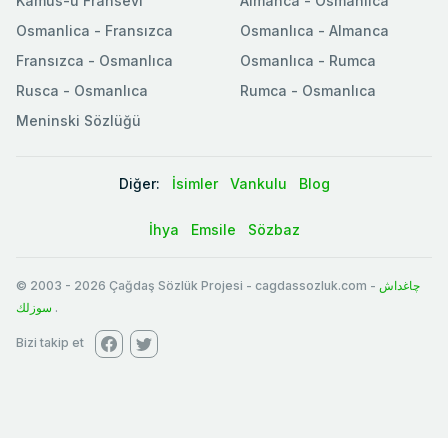
Kamus-u Fransevi
Almanca - Osmanlıca
Osmanlica - Fransızca
Osmanlıca - Almanca
Fransızca - Osmanlıca
Osmanlıca - Rumca
Rusca - Osmanlıca
Rumca - Osmanlıca
Meninski Sözlüğü
Diğer:
İsimler
Vankulu
Blog
İhya
Emsile
Sözbaz
© 2003
-
2026
Çağdaş Sözlük Projesi - cagdassozluk.com -
چاغداش
سوزلك
.
Bizi takip et