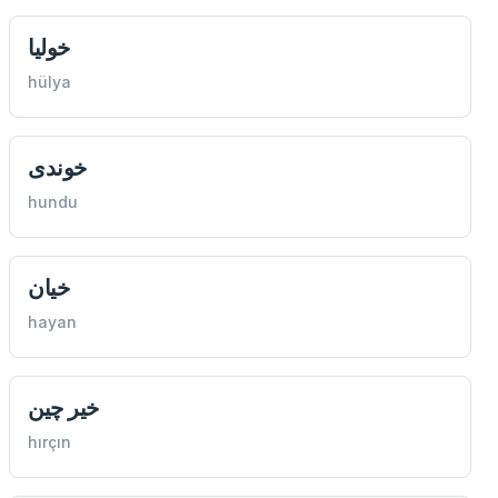
خوليا
hülya
خوندی
hundu
خيان
hayan
خير چين
hırçın