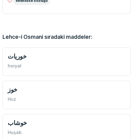
Redhouse Sözlüğü
Lehce-i Osmani sıradaki maddeler:
خوريات
horyat
خوز
Huz
خوشاب
Huşab