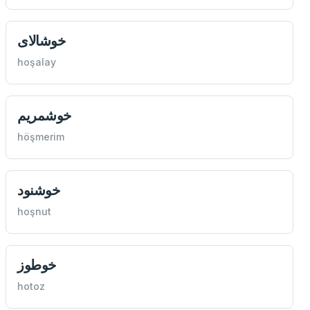
خوشالای
hoşalay
خوشمريم
höşmerim
خوشنود
hoşnut
خوطوز
hotoz