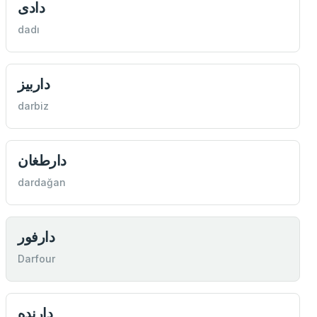
دادی
dadı
داربيز
darbiz
دارطغان
dardağan
دارفور
Darfour
دارنده