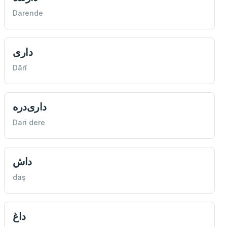
Darende
داری
Dârî
داری‌دره
Dari dere
داش
daş
داغ