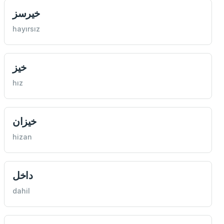
خيرسز
hayırsız
خيز
hız
خيزان
hizan
داخل
dahil