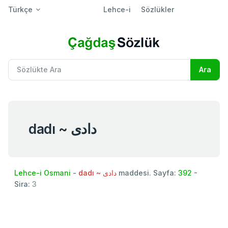
Türkçe
Lehce-i
Sözlükler
dadı ~ دادی
Lehce-i Osmani
-
dadı ~ دادی
maddesi. Sayfa:
392
-
Sira:
3