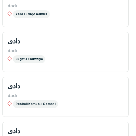
dadı
Yeni Türkçe Kamus
دادی
dadı
Lugat-ı Ebuzziya
دادی
dadı
Resimli Kamus-ı Osmani
دادی