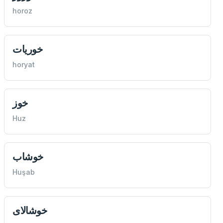
horoz
خوريات
horyat
خوز
Huz
خوشاب
Huşab
خوشالای