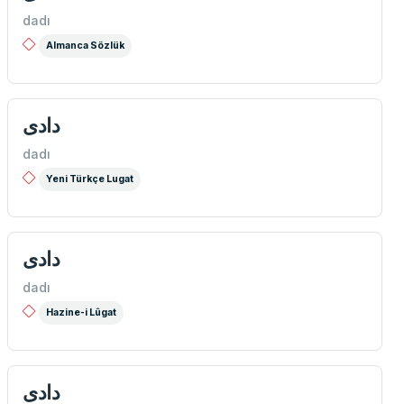
dadı
Almanca Sözlük
دادی
dadı
Yeni Türkçe Lugat
دادی
dadı
Hazine-i Lûgat
دادی