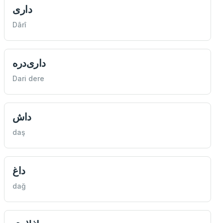
داری
Dârî
داری‌دره
Dari dere
داش
daş
داغ
dağ