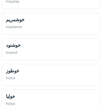
hoşalay
خوشمريم
höşmerim
خوشنود
hoşnut
خوطوز
hotoz
خوليا
hülya