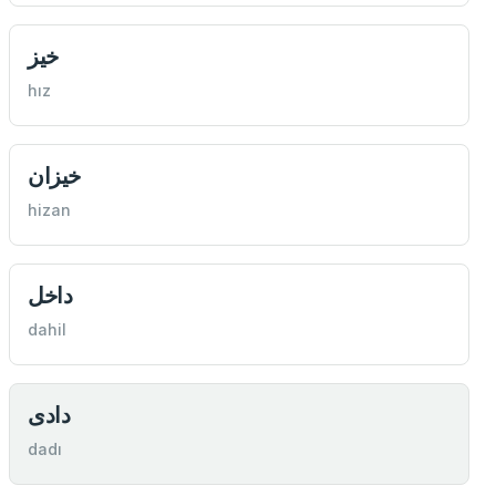
خيز
hız
خيزان
hizan
داخل
dahil
دادی
dadı