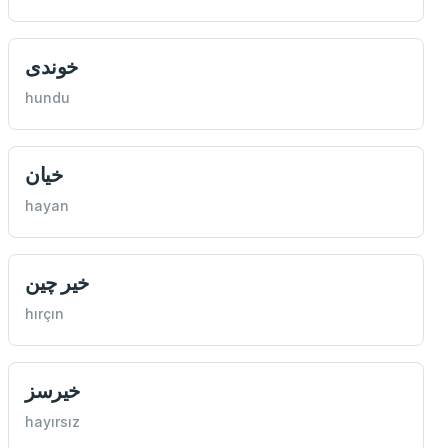
خوندی
hundu
خيان
hayan
خير چين
hırçın
خيرسز
hayırsız