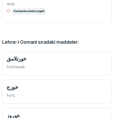
dadı
Osmanlıca İmla Lügati
Lehce-i Osmani sıradaki maddeler:
خورتلامق
hortlamak
خورج
hurç
خوروز