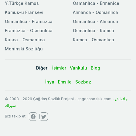
Y.Türkçe Kamus
Osmanlıca - Ermenice
Kamus-u Fransevi
Almanca - Osmanlıca
Osmanlica - Fransızca
Osmanlıca - Almanca
Fransızca - Osmanlıca
Osmanlıca - Rumca
Rusca - Osmanlıca
Rumca - Osmanlıca
Meninski Sözlüğü
Diğer:
İsimler
Vankulu
Blog
İhya
Emsile
Sözbaz
© 2003
-
2026
Çağdaş Sözlük Projesi - cagdassozluk.com -
چاغداش
سوزلك
.
Bizi takip et