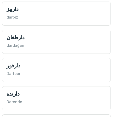
داربيز
darbiz
دارطغان
dardağan
دارفور
Darfour
دارنده
Darende