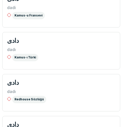
dadi
Kamus-u Fransevi
دادی
dadı
Kamus-ı Türki
دادی
dadı
Redhouse Sözlüğü
دادی