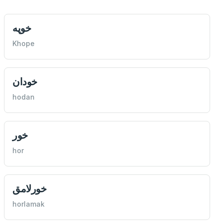
خوپه
Khope
خودان
hodan
خور
hor
خورلامق
horlamak