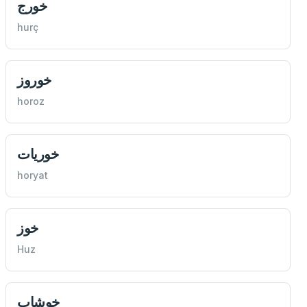
خورج
hurç
خوروز
horoz
خوريات
horyat
خوز
Huz
خوشاب