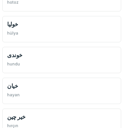
hotoz
خوليا
hülya
خوندی
hundu
خيان
hayan
خير چين
hırçın