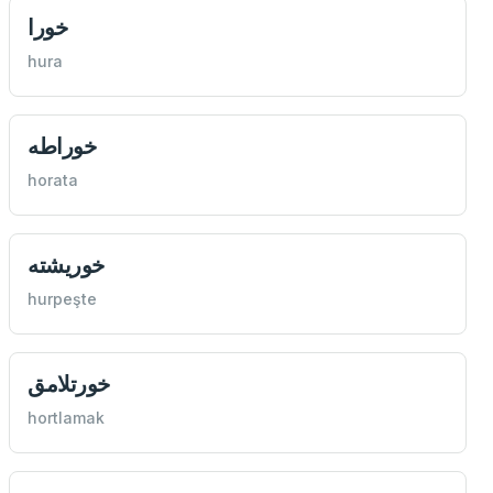
خورا
hura
خوراطه
horata
خوريشته
hurpeşte
خورتلامق
hortlamak