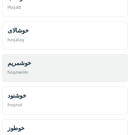
Huşab
خوشالای
hoşalay
خوشمريم
höşmerim
خوشنود
hoşnut
خوطوز