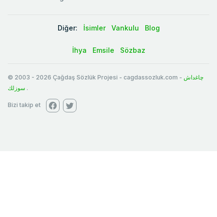
Diğer:
İsimler
Vankulu
Blog
İhya
Emsile
Sözbaz
© 2003
-
2026
Çağdaş Sözlük Projesi - cagdassozluk.com -
چاغداش
سوزلك
.
Bizi takip et