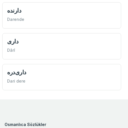
دارنده
Darende
داری
Dârî
داری‌دره
Dari dere
Osmanlıca Sözlükler