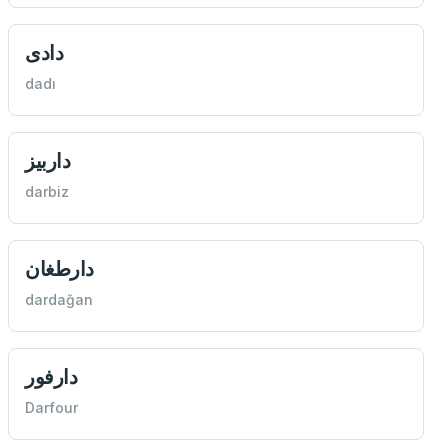
دادی
dadı
داربيز
darbiz
دارطغان
dardağan
دارفور
Darfour