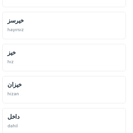
خيرسز
hayırsız
خيز
hız
خيزان
hizan
داخل
dahil