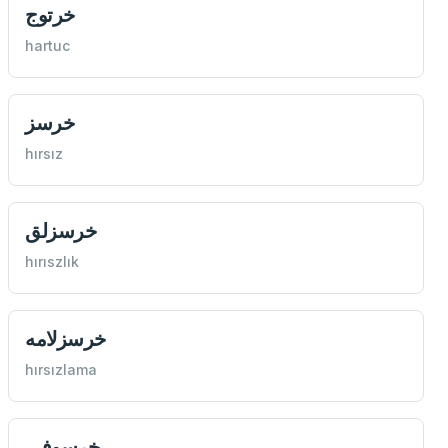
خرتوج
hartuc
خرسز
hırsız
خرسزلق
hırıszlık
خرسزلامه
hırsızlama
خرسوفی