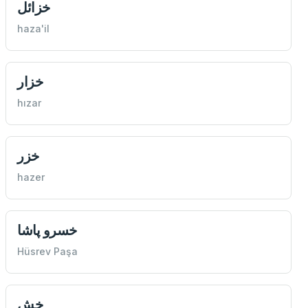
خزائل
haza'il
خزار
hızar
خزر
hazer
خسرو پاشا
Hüsrev Paşa
خش