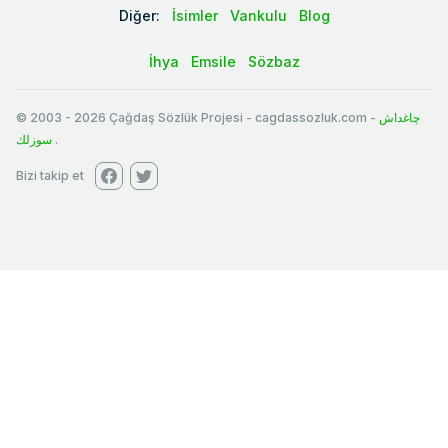
Diğer:
İsimler
Vankulu
Blog
İhya
Emsile
Sözbaz
© 2003
-
2026
Çağdaş Sözlük Projesi - cagdassozluk.com -
چاغداش
سوزلك
.
Bizi takip et