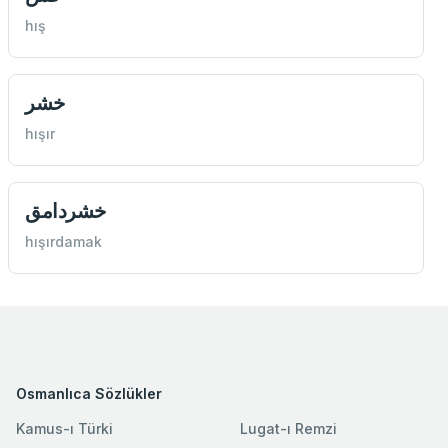
hış
خشر
hışır
خشردامق
hışırdamak
Osmanlıca Sözlükler
Kamus-ı Türki
Lugat-ı Remzi