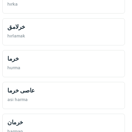
hırka
خرلامق
hırlamak
خرما
hurma
عاصی خرما
asi harma
خرمان
harman