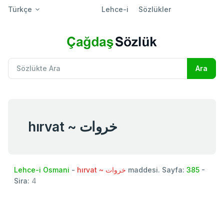
Türkçe
Lehce-i
Sözlükler
hırvat ~ خروات
Lehce-i Osmani
-
hırvat ~ خروات
maddesi. Sayfa:
385
-
Sira:
4