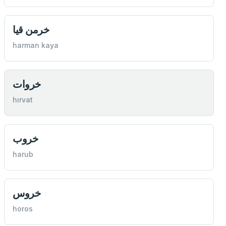
خرمن قيا
harman kaya
خروات
hırvat
خروب
harub
خروس
horos