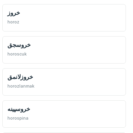
خروز
horoz
خروسجق
horoscuk
خروزلانمق
horozlanmak
خروسپينه
horospina