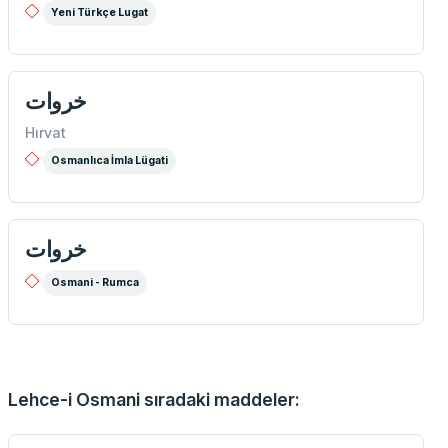
Yeni Türkçe Lugat
خروات
Hırvat
Osmanlıca İmla Lügati
خروات
Osmani - Rumca
Lehce-i Osmani sıradaki maddeler: