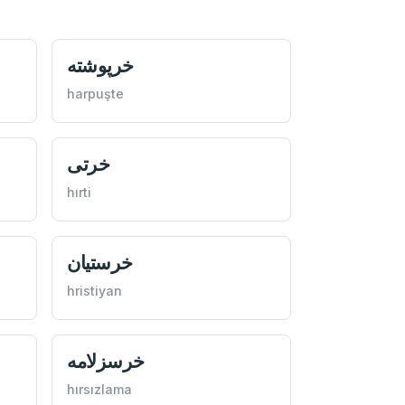
خرپوشته
harpuşte
خرتی
hırti
خرستيان
hristiyan
خرسزلامه
hırsızlama