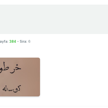
ayfa:
384
- Sira:
6