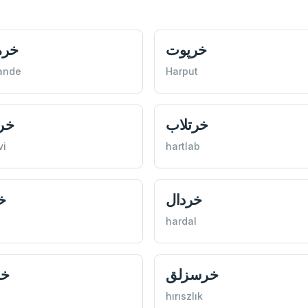
نده
خرپوت
ande
Harput
اوی
خرتلاب
vi
hartlab
ر
خردال
hardal
ز
خرسزلق
hırıszlık