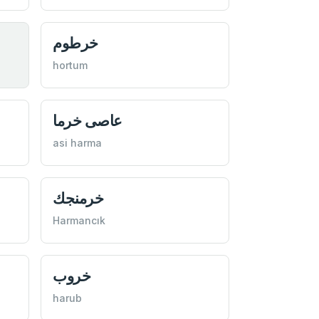
خرطوم
hortum
عاصی خرما
asi harma
خرمنجك
Harmancık
خروب
harub