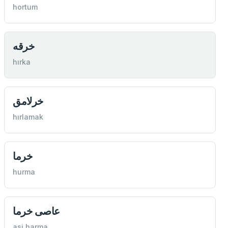
hortum
خرقه
hırka
خرلامق
hırlamak
خرما
hurma
عاصی خرما
asi harma