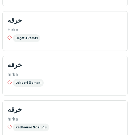
خرقه
Hırka
Lugat-ı Remzi
خرقه
hırka
Lehce-i Osmani
خرقه
hırka
Redhouse Sözlüğü