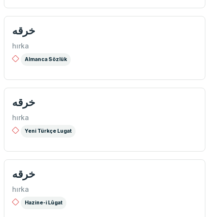
خرقه
hırka
Almanca Sözlük
خرقه
hırka
Yeni Türkçe Lugat
خرقه
hırka
Hazine-i Lûgat