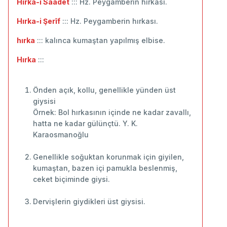
Hırka-i Saadet
::: Hz. Peygamberin hırkası.
Hırka-i Şerîf
::: Hz. Peygamberin hırkası.
hırka
::: kalınca kumaştan yapılmış elbise.
Hırka
:::
Önden açık, kollu, genellikle yünden üst
giysisi
Örnek: Bol hırkasının içinde ne kadar zavallı,
hatta ne kadar gülünçtü. Y. K.
Karaosmanoğlu
Genellikle soğuktan korunmak için giyilen,
kumaştan, bazen içi pamukla beslenmiş,
ceket biçiminde giysi.
Dervişlerin giydikleri üst giysisi.