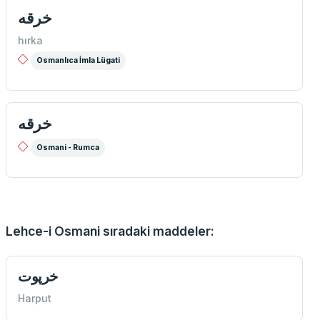
خرقه
hırka
Osmanlıca İmla Lügati
خرقه
Osmani - Rumca
Lehce-i Osmani sıradaki maddeler:
خرپوت
Harput