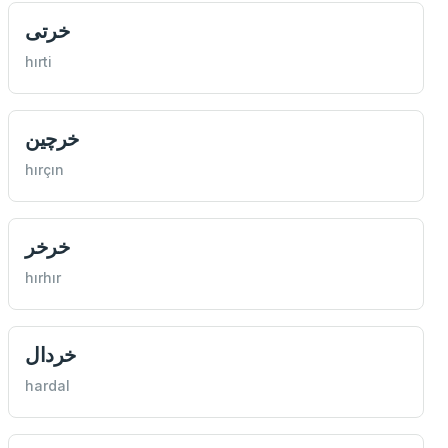
خرتی
hırti
خرچين
hırçın
خرخر
hırhır
خردال
hardal