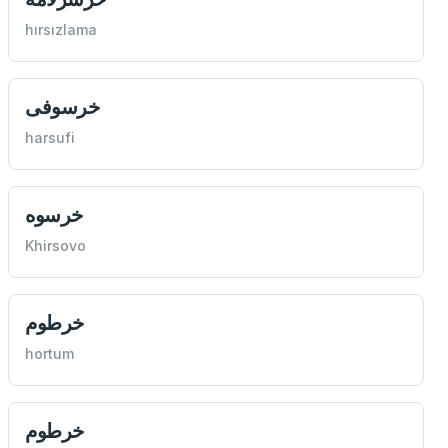
hırsızlama
خرسوفی
harsufi
خرسوه
Khirsovo
خرطوم
hortum
خرطوم