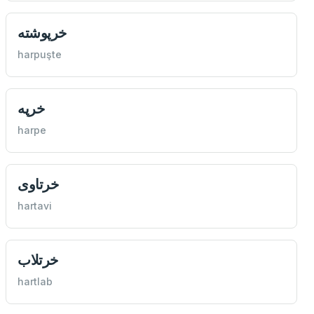
خرپوشته
harpuşte
خرپه
harpe
خرتاوی
hartavi
خرتلاب
hartlab