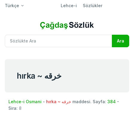
Türkçe
Lehce-i
Sözlükler
hırka ~ خرقه
Lehce-i Osmani
-
hırka ~ خرقه
maddesi. Sayfa:
384
-
Sira:
8