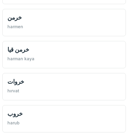
خرمن
harmen
خرمن قيا
harman kaya
خروات
hırvat
خروب
harub