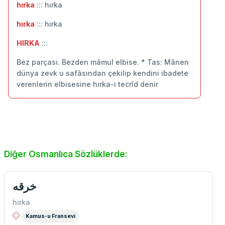
hırka
::: hırka
hırka
::: ‬hırka
HIRKA
:::
Bez parçası. Bezden mâmul elbise. * Tas: Mânen
dünya zevk u safâsından çekilip kendini ibadete
verenlerin elbisesine hırka-i tecrîd denir
Diğer Osmanlıca Sözlüklerde:
خرقه
hırka
Kamus-u Fransevi