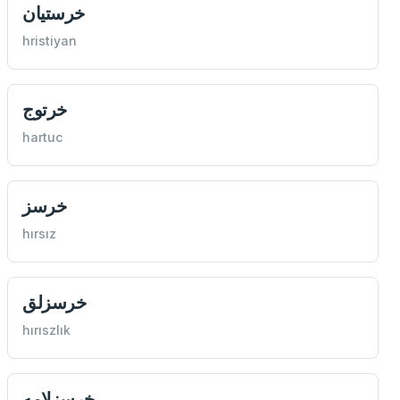
خرستيان
hristiyan
خرتوج
hartuc
خرسز
hırsız
خرسزلق
hırıszlık
خرسزلامه