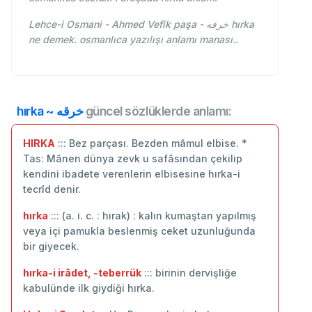
Lehce-i Osmani - Ahmed Vefik paşa - خرقه hırka
ne demek. osmanlıca yazılışı anlamı manası..
hırka ~ خرقه
güncel sözlüklerde anlamı:
HIRKA
::: Bez parçası. Bezden mâmul elbise. *
Tas: Mânen dünya zevk u safâsından çekilip
kendini ibadete verenlerin elbisesine hırka-i
tecrîd denir.
hırka
::: (a. i. c. : hırak) : kalın kumaştan yapılmış
veya içi pamukla beslenmiş ceket uzunluğunda
bir giyecek.
hırka-i irâdet, -teberrük
::: birinin dervişliğe
kabulünde ilk giydiği hırka.