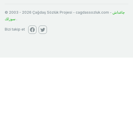
© 2003
-
2026
Çağdaş Sözlük Projesi - cagdassozluk.com -
چاغداش
سوزلك
.
Bizi takip et