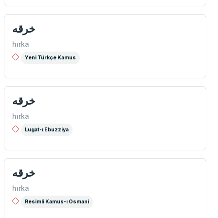
خرقه
hırka
Yeni Türkçe Kamus
خرقه
hırka
Lugat-ı Ebuzziya
خرقه
hırka
Resimli Kamus-ı Osmani