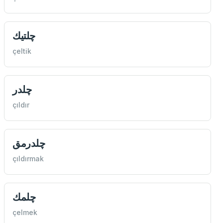
چلتيك
çeltik
چلدر
çıldır
چلدرمق
çıldırmak
چلمك
çelmek