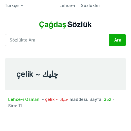
Türkçe
Lehce-i
Sözlükler
çelik ~ چليك
Lehce-i Osmani
-
çelik ~ چليك
maddesi. Sayfa:
352
-
Sira:
11