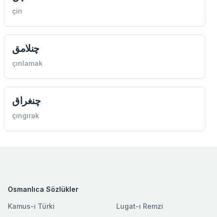
çin
چنلامق
çınlamak
چنغراق
çıngırak
Osmanlıca Sözlükler
Kamus-ı Türki
Lugat-ı Remzi