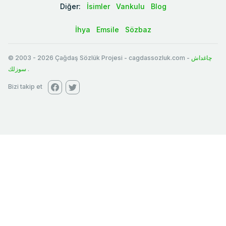
Diğer:
İsimler
Vankulu
Blog
İhya
Emsile
Sözbaz
© 2003
-
2026
Çağdaş Sözlük Projesi - cagdassozluk.com -
چاغداش
سوزلك
.
Bizi takip et