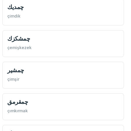
چمديك
çimdik
چمشكزك
çemişkezek
چمشير
çimşir
چمقرمق
çımkırmak