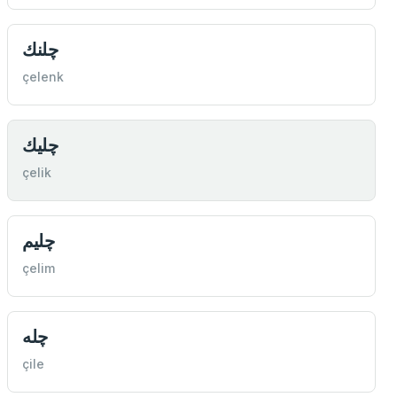
چلنك
çelenk
چليك
çelik
چليم
çelim
چله
çile