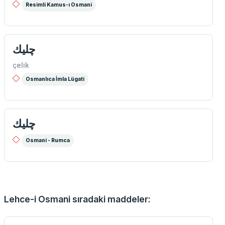
Resimli Kamus-ı Osmani
چلیك
çelik
Osmanlıca İmla Lügati
چليك
Osmani - Rumca
Lehce-i Osmani sıradaki maddeler: