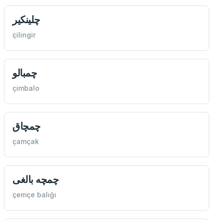
چلينكير
çilingir
چمبالو
çimbalo
چمچاق
çamçak
چمچه بالغی
çemçe balığı