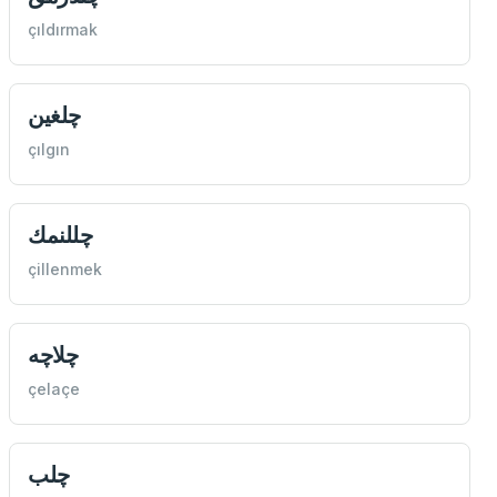
çıldırmak
چلغين
çılgın
چللنمك
çillenmek
چلاچه
çelaçe
چلب