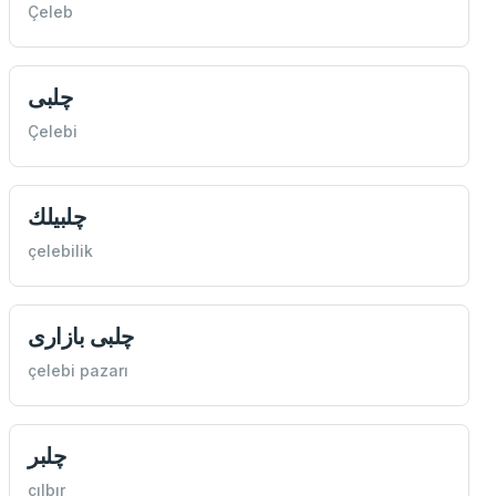
Çeleb
چلبی
Çelebi
چلبيلك
çelebilik
چلبی بازاری
çelebi pazarı
چلبر
çılbır