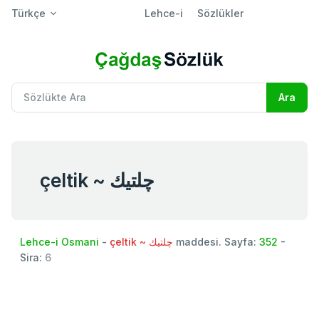
Türkçe
Lehce-i
Sözlükler
çeltik ~ چلتيك
Lehce-i Osmani
-
çeltik ~ چلتيك
maddesi. Sayfa:
352
-
Sira:
6