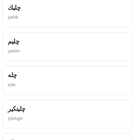
چليك
çelik
چليم
çelim
چله
çile
چلينكير
çilingir