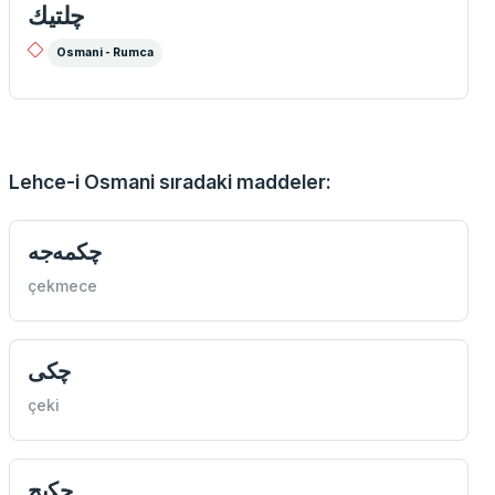
چلتيك
Osmani - Rumca
Lehce-i Osmani sıradaki maddeler:
چكمه‌جه
çekmece
چكی
çeki
چكيج