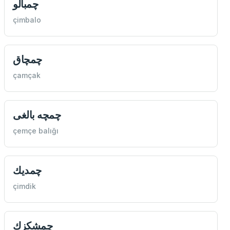
چمبالو
çimbalo
چمچاق
çamçak
چمچه بالغی
çemçe balığı
چمديك
çimdik
چمشكزك