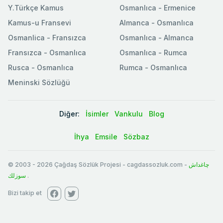
Y.Türkçe Kamus
Osmanlıca - Ermenice
Kamus-u Fransevi
Almanca - Osmanlıca
Osmanlica - Fransızca
Osmanlıca - Almanca
Fransızca - Osmanlıca
Osmanlıca - Rumca
Rusca - Osmanlıca
Rumca - Osmanlıca
Meninski Sözlüğü
Diğer:
İsimler
Vankulu
Blog
İhya
Emsile
Sözbaz
© 2003
-
2026
Çağdaş Sözlük Projesi - cagdassozluk.com -
چاغداش
سوزلك
.
Bizi takip et