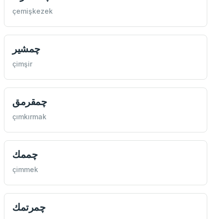
çemişkezek
چمشير
çimşir
چمقرمق
çımkırmak
چممك
çimmek
چمرتمك