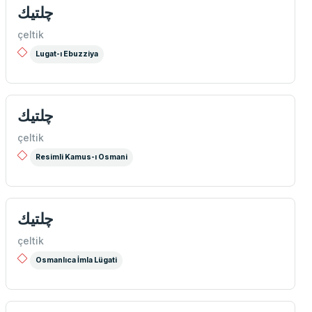
چلتيك
çeltik
Lugat-ı Ebuzziya
چلتيك
çeltik
Resimli Kamus-ı Osmani
چلتیك
çeltik
Osmanlıca İmla Lügati