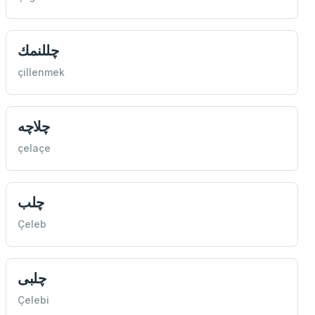
چللنمك
çillenmek
چلاچه
çelaçe
چلب
Çeleb
چلبی
Çelebi