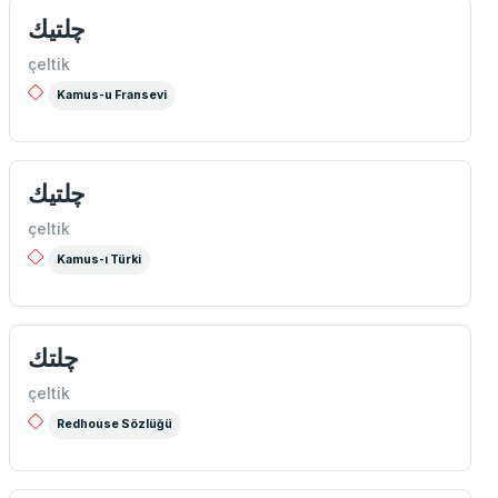
چلتيك
çeltik
Kamus-u Fransevi
چلتيك
çeltik
Kamus-ı Türki
چلتك
çeltik
Redhouse Sözlüğü