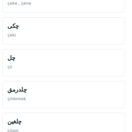
çeke , çene
چكی
çeki
چل
çil
چلدرمق
çıldırmak
چلغين
çılgın