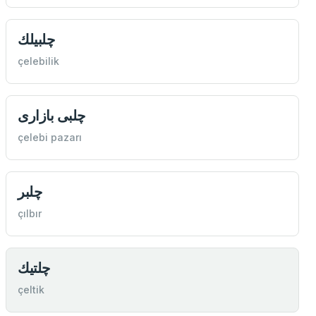
چلبيلك
çelebilik
چلبی بازاری
çelebi pazarı
چلبر
çılbır
چلتيك
çeltik