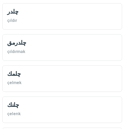
چلدر
çıldır
چلدرمق
çıldırmak
چلمك
çelmek
چلنك
çelenk