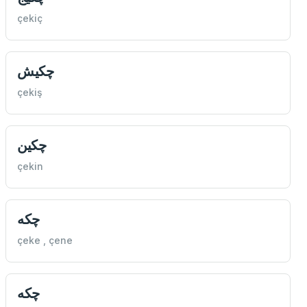
çekiç
چكيش
çekiş
چكين
çekin
چكه
çeke , çene
چكه