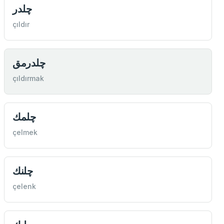
چلدر
çıldır
چلدرمق
çıldırmak
چلمك
çelmek
چلنك
çelenk