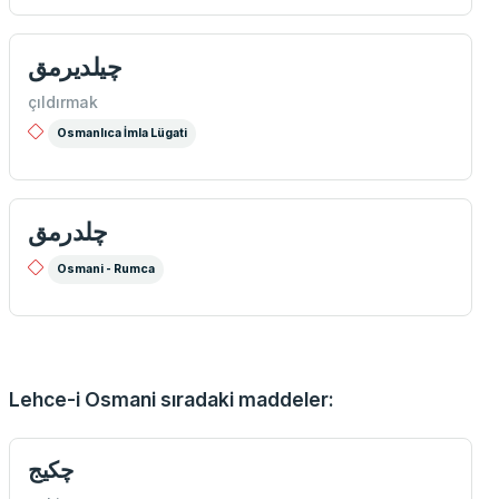
چیلدیرمق
çıldırmak
Osmanlıca İmla Lügati
چلدرمق
Osmani - Rumca
Lehce-i Osmani sıradaki maddeler:
چكيج