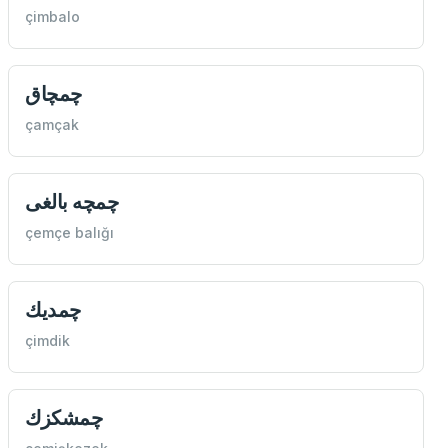
çimbalo
چمچاق
çamçak
چمچه بالغی
çemçe balığı
چمديك
çimdik
چمشكزك