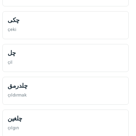
چكی
çeki
چل
çil
چلدرمق
çıldırmak
چلغين
çılgın