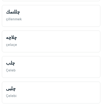
چللنمك
çillenmek
چلاچه
çelaçe
چلب
Çeleb
چلبی
Çelebi