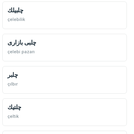
چلبيلك
çelebilik
چلبی بازاری
çelebi pazarı
چلبر
çılbır
چلتيك
çeltik