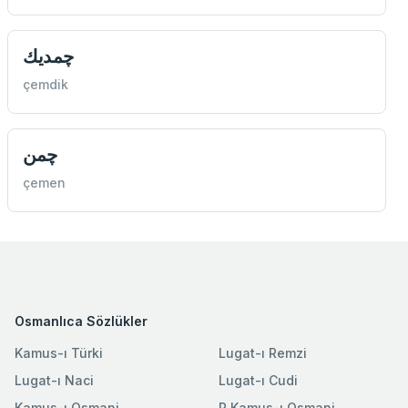
چمديك
çemdik
چمن
çemen
Osmanlıca Sözlükler
Kamus-ı Türki
Lugat-ı Remzi
Lugat-ı Naci
Lugat-ı Cudi
Kamus-ı Osmani
R.Kamus-ı Osmani