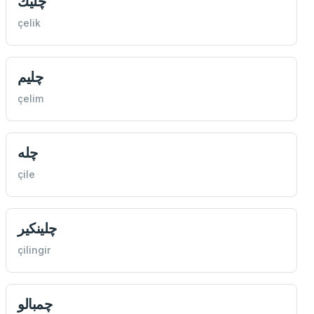
چليك
çelik
چليم
çelim
چله
çile
چلينكير
çilingir
چمبالو