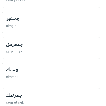
çemişkezek
چمشير
çimşir
چمقرمق
çımkırmak
چممك
çimmek
چمرتمك
çemretmek