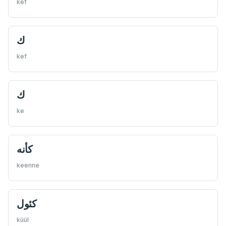
kef
ك
kef
ك
ke
كأنه
keenne
كئول
küül