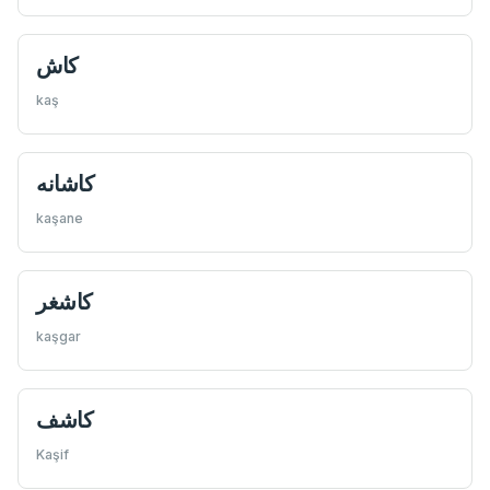
كاش
kaş
كاشانه
kaşane
كاشغر
kaşgar
كاشف
Kaşif