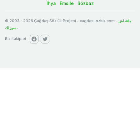
İhya
Emsile
Sözbaz
© 2003
-
2026
Çağdaş Sözlük Projesi - cagdassozluk.com -
چاغداش
سوزلك
.
Bizi takip et