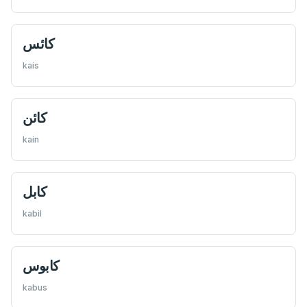
كائس
kais
كائن
kain
كابل
kabil
كابوس
kabus