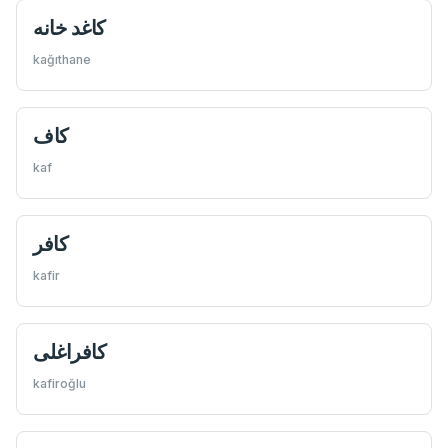
كاغد خانه
kağıthane
كاف
kaf
كافر
kafir
كافراغلی
kafiroğlu