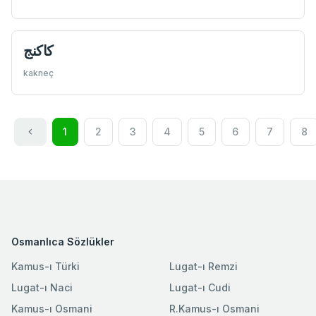
كاكنج
kakneç
1
2
3
4
5
6
7
8
Osmanlıca Sözlükler
Kamus-ı Türki
Lugat-ı Remzi
Lugat-ı Naci
Lugat-ı Cudi
Kamus-ı Osmani
R.Kamus-ı Osmani