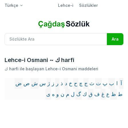
Türkçe
Lehce-i
Sözlükler
Lehce-i Osmani ~ ك harfi
ك harfi ile başlayan Lehce-i Osmani maddeleri
آ
ا
ب
پ
ت
ث
ج
چ
ح
خ
د
ذ
ر
ز
ژ
س
ش
ص
ض
ط
ظ
ع
غ
ف
ق
ك
گ
ل
م
ن
و
ه
ى