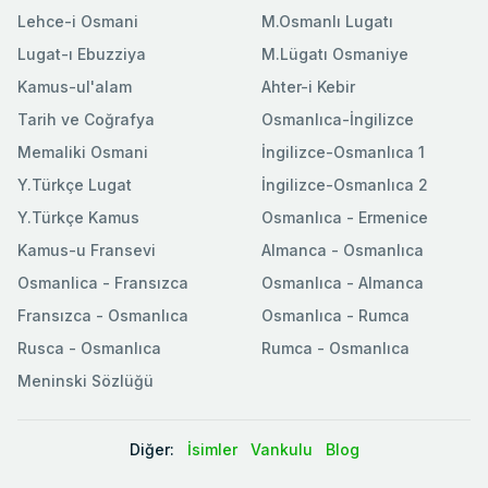
Lehce-i Osmani
M.Osmanlı Lugatı
Lugat-ı Ebuzziya
M.Lügatı Osmaniye
Kamus-ul'alam
Ahter-i Kebir
Tarih ve Coğrafya
Osmanlıca-İngilizce
Memaliki Osmani
İngilizce-Osmanlıca 1
Y.Türkçe Lugat
İngilizce-Osmanlıca 2
Y.Türkçe Kamus
Osmanlıca - Ermenice
Kamus-u Fransevi
Almanca - Osmanlıca
Osmanlica - Fransızca
Osmanlıca - Almanca
Fransızca - Osmanlıca
Osmanlıca - Rumca
Rusca - Osmanlıca
Rumca - Osmanlıca
Meninski Sözlüğü
Diğer:
İsimler
Vankulu
Blog