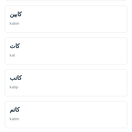
كابين
kabin
كات
kat
كاتب
katip
كاتم
katim