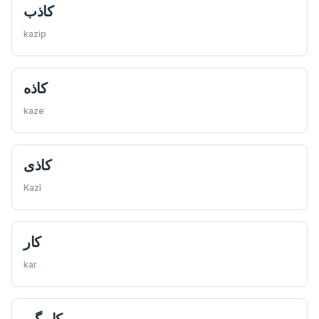
كاذب
kazip
كاذه
kaze
كاذی
Kazî
كار
kar
كار گیر