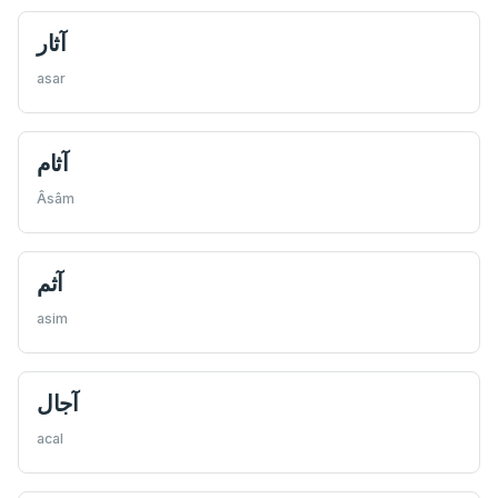
آثار
asar
آثام
Âsâm
آثم
asim
آجال
acal