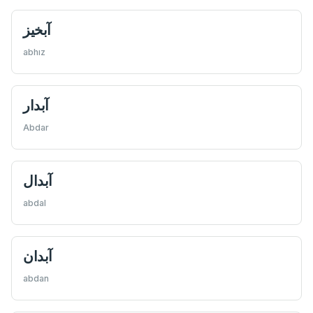
آبخيز
abhız
آبدار
Abdar
آبدال
abdal
آبدان
abdan