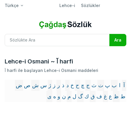
Türkçe
Lehce-i
Sözlükler
Lehce-i Osmani ~ آ harfi
آ harfi ile başlayan Lehce-i Osmani maddeleri
آ
ا
ب
پ
ت
ث
ج
چ
ح
خ
د
ذ
ر
ز
ژ
س
ش
ص
ض
ط
ظ
ع
غ
ف
ق
ك
گ
ل
م
ن
و
ه
ى