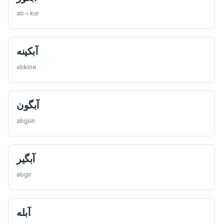
ab-ı kur
آبكينه
abkine
آبگون
abgün
آبگیر
abgir
آبله