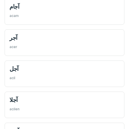
آجام
acam
آجر
acer
آجل
acil
آجلا
acilen