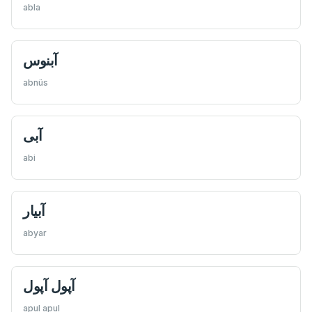
abla
آبنوس
abnüs
آبی
abi
آبیار
abyar
آپول آپول
apul apul