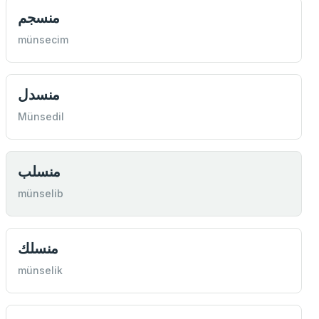
منسجم
münsecim
منسدل
Münsedil
منسلب
münselib
منسلك
münselik