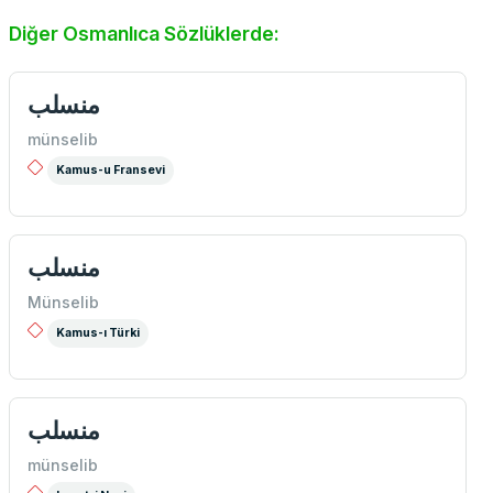
Diğer Osmanlıca Sözlüklerde:
منسلب
münselib
Kamus-u Fransevi
منسلب
Münselib
Kamus-ı Türki
منسلب
münselib