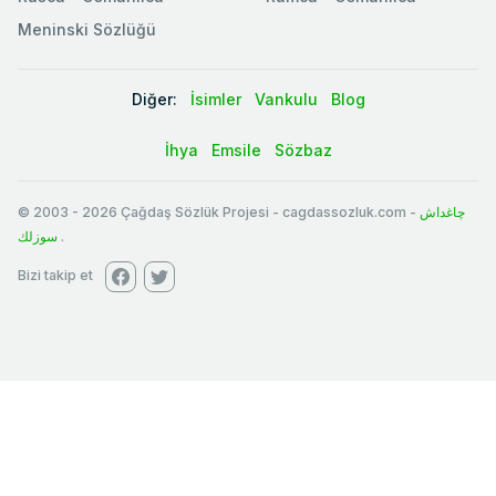
Meninski Sözlüğü
Diğer:
İsimler
Vankulu
Blog
İhya
Emsile
Sözbaz
© 2003
-
2026
Çağdaş Sözlük Projesi - cagdassozluk.com -
چاغداش
سوزلك
.
Bizi takip et