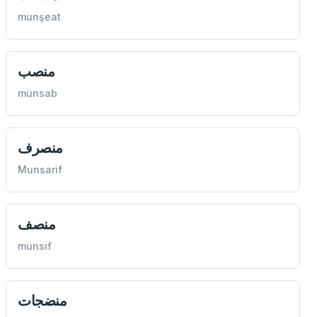
munşeat
منصب
münsab
منصرف
Munsarif
منصف
münsıf
منضجات