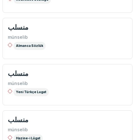
منسلب
münselib
Almanca Sözlük
منسلب
münselib
Yeni Türkçe Lugat
منسلب
münselib
Hazine-i Lûgat