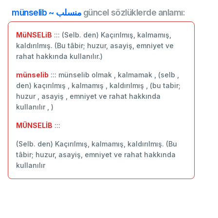
münselib ~ منسلب
güncel sözlüklerde anlamı:
MüNSELiB
::: (Selb. den) Kaçırılmış, kalmamış,
kaldırılmış. (Bu tâbir; huzur, asayiş, emniyet ve
rahat hakkında kullanılır.)
münselib
::: münselib olmak , kalmamak , (selb ,
den) kaçırılmış , kalmamış , kaldırılmış , (bu tabir;
huzur , asayiş , emniyet ve rahat hakkında
kullanılır , )
MÜNSELİB
:::
(Selb. den) Kaçırılmış, kalmamış, kaldırılmış. (Bu
tâbir; huzur, asayiş, emniyet ve rahat hakkında
kullanılır