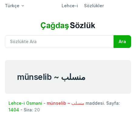
Türkçe
Lehce-i
Sözlükler
münselib ~ منسلب
Lehce-i Osmani
-
münselib ~ منسلب
maddesi. Sayfa:
1404
- Sira:
20