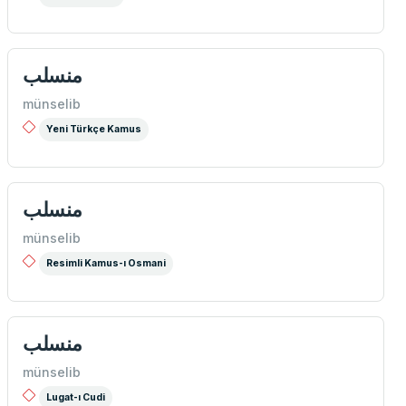
منسلب
münselib
Yeni Türkçe Kamus
منسلب
münselib
Resimli Kamus-ı Osmani
منسلب
münselib
Lugat-ı Cudi