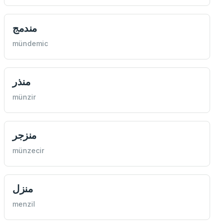
مندمج
mündemic
منذر
münzir
منزجر
münzecir
منزل
menzil