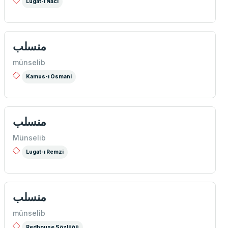
Lugat-i Naci
منسلب
münselib
Kamus-ı Osmani
منسلب
Münselib
Lugat-ı Remzi
منسلب
münselib
Redhouse Sözlüğü