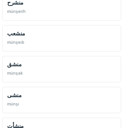
منشرح
münşerih
منشعب
münşeıb
منشق
münşak
منشی
münşi
منشأت