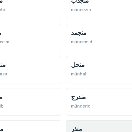
منجذب
م
ehi
müncezib
منجمد
م
ccim
müncemid
منحل
من
asır
münhal
مندرج
م
ib
münderic
منذر
من