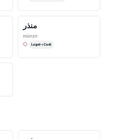
منذر
münzir
Lugat-ı Cudi