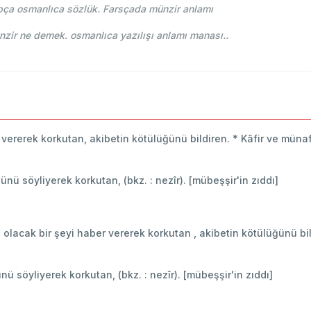
pça osmanlıca sözlük. Farsçada münzir anlamı
i Osmani - Ahmed Vefik paşa - منذر münzir ne demek. osmanlıca yazılışı anlamı manası..
er vererek korkutan, akibetin kötülüğünü bildiren. * Kâfir ve mü
ğünü söyliyerek korkutan, (bkz. : nezîr). [mübeşşir'in zıddı]
n) olacak bir şeyi haber vererek korkutan , akibetin kötülüğünü bil
ünü söyliyerek korkutan, (bkz. : nezîr). [mübeşşir'in zıddı]