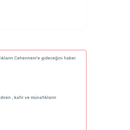
nafıkların Cehennem'e gideceğini haber
diren , kafir ve münafıkların