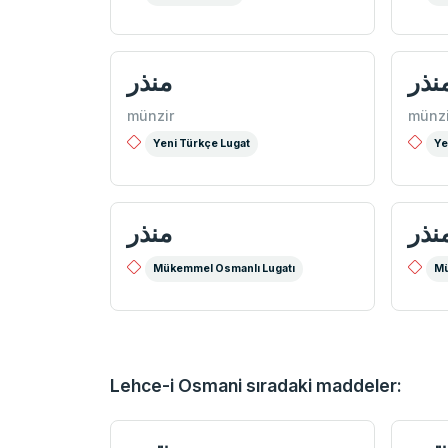
نذر
منذر
münzir
münzi
Yeni Türkçe Lugat
Ye
نذر
منذر
Mükemmel Osmanlı Lugatı
Mü
Lehce-i Osmani sıradaki maddeler: