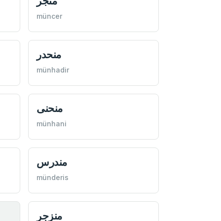
منجر
müncer
منحدر
münhadir
منحنی
münhani
مندرس
münderis
منزجر