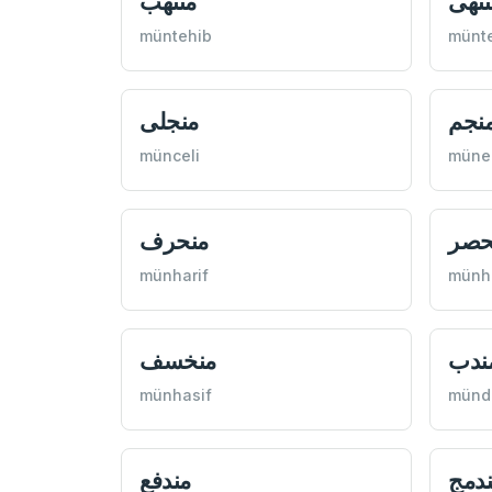
نتهی
منتهب
müntehib
münt
نجم
منجلی
münceli
müne
حصر
منحرف
münharif
münh
ندب
منخسف
münhasif
münd
دمج
مندفع