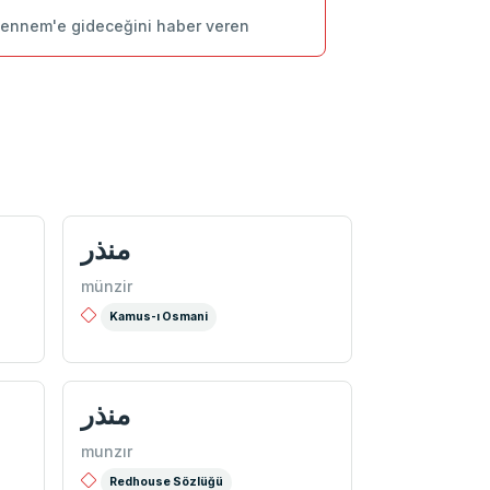
Cehennem'e gideceğini haber veren
منذر
münzir
Kamus-ı Osmani
منذر
munzır
Redhouse Sözlüğü