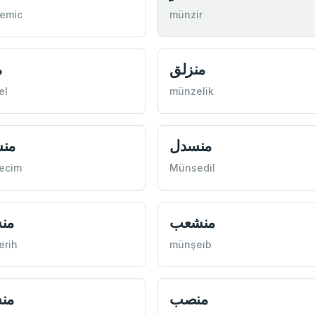
emic
münzir
منزلق
م
el
münzelik
منسدل
من
ecim
Münsedil
منشعب
من
erih
münşeıb
منصب
من