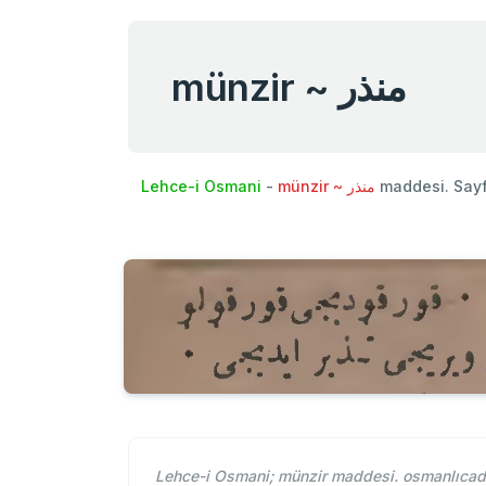
münzir ~ منذر
Lehce-i Osmani
-
münzir ~ منذر
maddesi. Say
Lehce-i Osmani; münzir maddesi. osmanlıcada