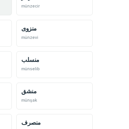
münzecir
منزوی
münzevi
منسلب
münselib
منشق
münşak
منصرف