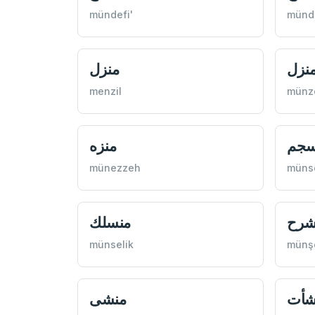
mündefi'
münd
نزل
منزل
menzil
münz
سجم
منزه
münezzeh
müns
شرح
منسلك
münselik
münş
شأت
منشی