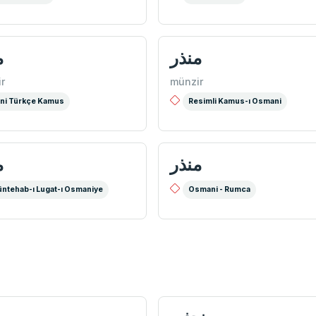
منذر
م
r
münzir
ni Türkçe Kamus
Resimli Kamus-ı Osmani
منذر
م
ntehab-ı Lugat-ı Osmaniye
Osmani - Rumca