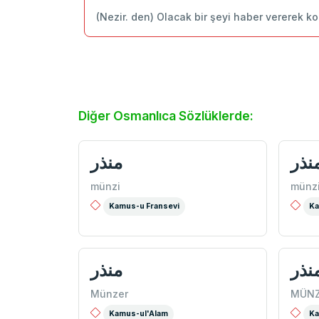
(Nezir. den) Olacak bir şeyi haber vererek k
Diğer Osmanlıca Sözlüklerde:
نذر
منذر
münzi
münzi
Kamus-u Fransevi
Ka
نذر
منذر
Münzer
MÜNZ
Kamus-ul'Alam
Ka