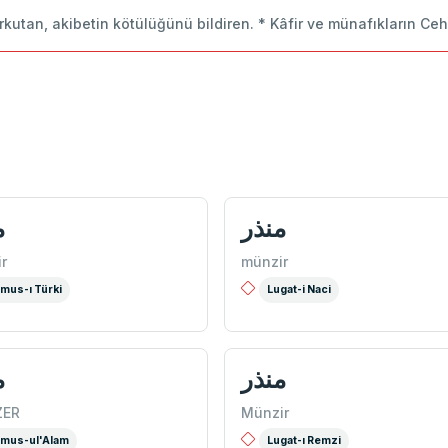
orkutan, akibetin kötülüğünü bildiren. * Kâfir ve münafıkların 
منذر
م
r
münzir
mus-ı Türki
Lugat-i Naci
منذر
م
ER
Münzir
mus-ul'Alam
Lugat-ı Remzi