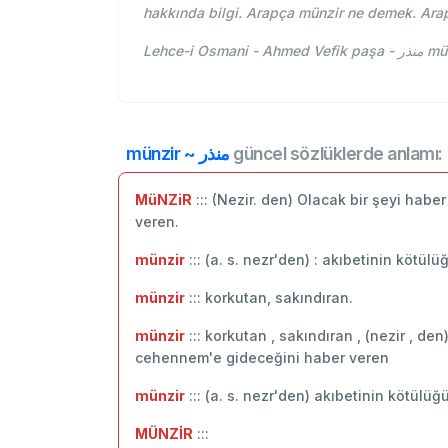
hakkında bilgi. Arapça münzir ne demek. Ara
Lehce-
münzir ~ منذر
güncel sözlüklerde anlamı:
MüNZiR
::: (Nezir. den) Olacak bir şeyi hab
veren.
münzir
::: (a. s. nezr'den) : akıbetinin kötülü
münzir
::: korkutan, sakındıran.
münzir
::: korkutan , sakındıran , (nezir , de
cehennem'e gideceğini haber veren
münzir
::: (a. s. nezr'den) akıbetinin kötülüğ
MÜNZİR
:::