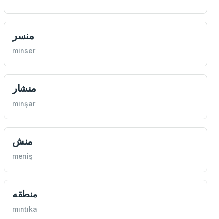
منسر
minser
منشار
minşar
منش
meniş
منطقه
mıntıka