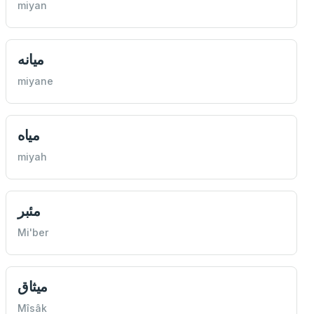
miyan
ميانه
miyane
مياه
miyah
مئبر
Mi'ber
ميثاق
Mîsâk