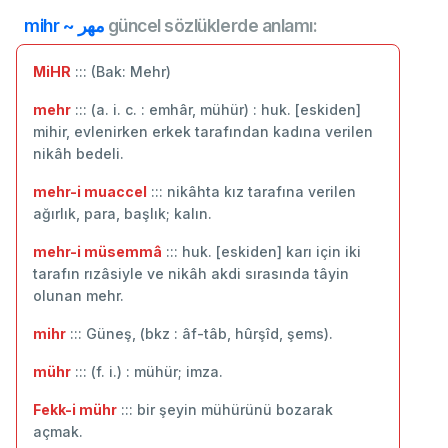
mihr ~ مهر
güncel sözlüklerde anlamı:
MiHR
::: (Bak: Mehr)
mehr
::: (a. i. c. : emhâr, mühür) : huk. [eskiden]
mihir, evlenirken erkek tarafından kadına verilen
nikâh bedeli.
mehr-i muaccel
::: nikâhta kız tarafına verilen
ağırlık, para, başlık; kalın.
mehr-i müsemmâ
::: huk. [eskiden] karı için iki
tarafın rızâsiyle ve nikâh akdi sırasında tâyin
olunan mehr.
mihr
::: Güneş, (bkz : âf-tâb, hûrşîd, şems).
mühr
::: (f. i.) : mühür; imza.
Fekk-i mühr
::: bir şeyin mühürünü bozarak
açmak.