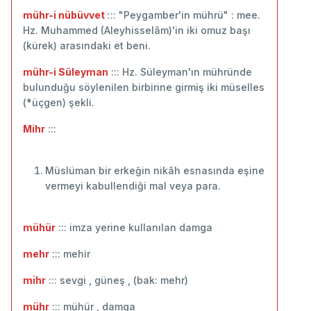
mühr-i nübüvvet
::: "Peygamber'in mührü" : mee.
Hz. Muhammed (Aleyhisselâm)'in iki omuz başı
(kürek) arasındaki et beni.
mühr-i Süleyman
::: Hz. Süleyman'ın mühründe
bulunduğu söylenilen birbirine girmiş iki müselles
(*üçgen) şekli.
Mihr
:::
Müslüman bir erkeğin nikâh esnasında eşine
vermeyi kabullendiği mal veya para.
mühür
::: imza yerine kullanılan damga
mehr
::: mehir
mihr
::: sevgi , güneş , (bak: mehr)
mühr
::: mühür , damga