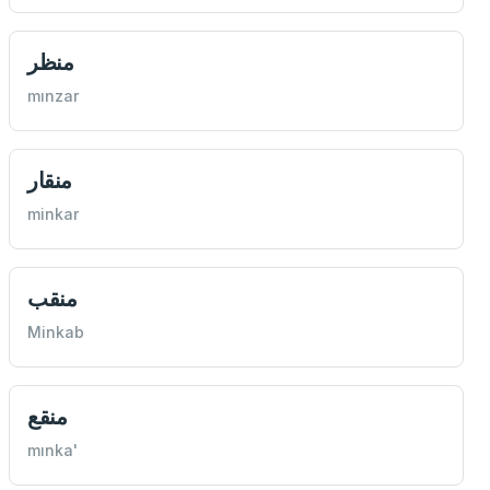
منظر
mınzar
منقار
minkar
منقب
Minkab
منقع
mınka'