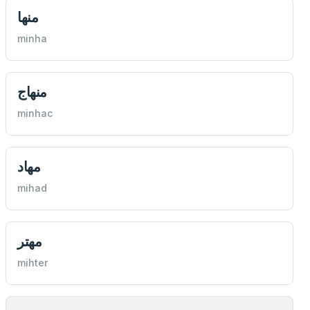
منها
minha
منهاج
minhac
مهاد
mihad
مهتر
mihter