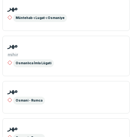
مهر
Müntehab-ı Lugat-ı Osmaniye
مهر
mihir
Osmanlıca İmla Lügati
مهر
Osmani - Rumca
مهر