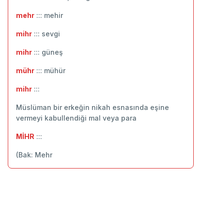
mehr
::: ‬mehir
mihr
::: ‬sevgi
mihr
::: güneş
mühr
::: ‬mühür
mihr
:::
Müslüman bir erkeğin nikah esnasında eşine
vermeyi kabullendiği mal veya para
MİHR
:::
(Bak: Mehr