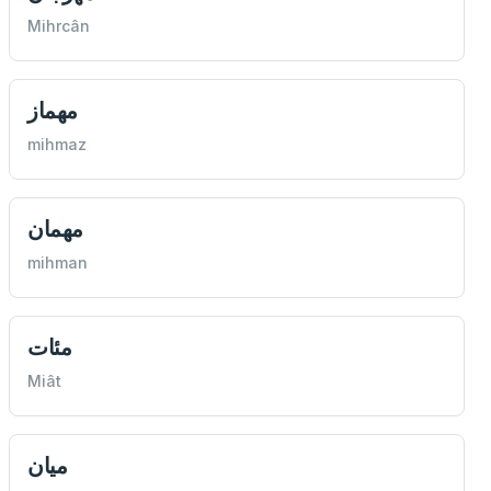
Mihrcân
مهماز
mihmaz
مهمان
mihman
مئات
Miât
ميان