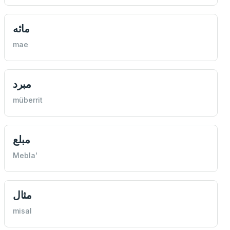
مائه
mae
مبرد
müberrit
مبلع
Mebla'
مثال
misal