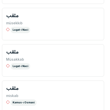
مثقب
müsekkıb
Lugat-i Naci
مثقب
Müsakkab
Lugat-i Naci
مثقب
miskab
Kamus-ı Osmani