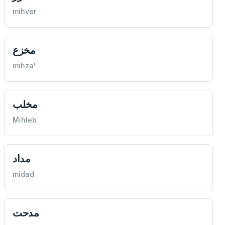
mihver
مخزع
mıhza'
مخلب
Mihleb
مداد
midad
مدحت