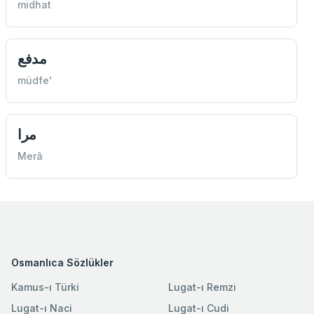
midhat
مدفع
müdfe'
مرا
Merâ
Osmanlıca Sözlükler
Kamus-ı Türki
Lugat-ı Remzi
Lugat-ı Naci
Lugat-ı Cudi