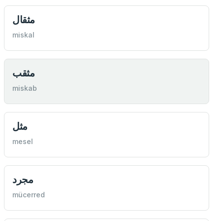
مثقال
miskal
مثقب
miskab
مثل
mesel
مجرد
mücerred