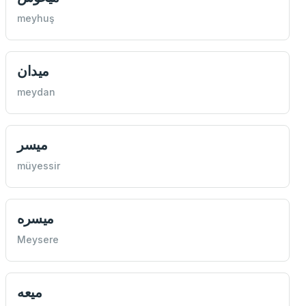
meyhuş
ميدان
meydan
ميسر
müyessir
ميسره
Meysere
ميعه