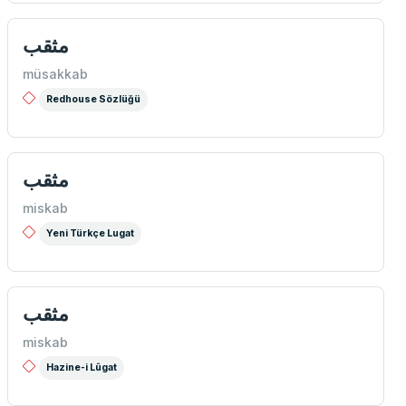
مثقب
müsakkab
Redhouse Sözlüğü
مثقب
miskab
Yeni Türkçe Lugat
مثقب
miskab
Hazine-i Lûgat