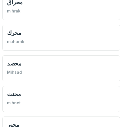
محراق
mihrak
محرك
muharrik
محصد
Mihsad
محنت
mihnet
محور