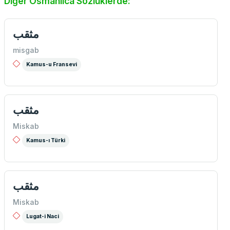
Diğer Osmanlıca Sözlüklerde:
مثقب
misgab
Kamus-u Fransevi
مثقب
Miskab
Kamus-ı Türki
مثقب
Miskab
Lugat-i Naci