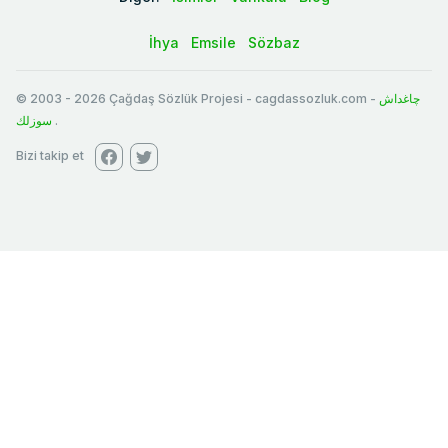
İhya
Emsile
Sözbaz
© 2003
-
2026
Çağdaş Sözlük Projesi - cagdassozluk.com -
چاغداش
سوزلك
.
Bizi takip et