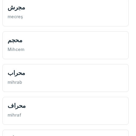
مجرش
mecreş
محجم
Mihcem
محراب
mihrab
محراف
mihraf