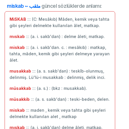
miskab ~ مثقب
güncel sözlüklerde anlamı:
MiSKAB
::: (C: Mesâkıb) Mâden, kemik veya tahta
gibi şeyleri delmekte kullanılan âlet, matkap.
mıskab
::: (a. i. sakb'dan) : delme âleti, matkap.
miskab
::: (a. i. sakb'dan. c. : mesâkıb) : matkap,
tahta, mâden, kemik gibi şeyleri delmeye yarayan
âlet.
musakkab
::: (a. s. sakb'dan) : teskîb-olunmuş,
delinmiş. Lü'lü-i musakkab : delinmiş, delik inci.
müsakkab
::: (a. s.) : (bkz : musakkab).
müsakkib
::: (a. s. sakb'dan) : teski-beden, delen.
miskab
::: maden , kemik veya tahta gibi şeyleri
delmekte kullanılan alet , matkap
mıskab
::: (a. i. sakb'dan) delme âleti, matkap.