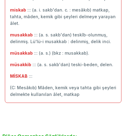
miskab
::: (a. i. sakb'dan. c. : mesâkıb) matkap,
tahta, mâden, kemik gibi şeyleri delmeye yarayan
âlet.
musakkab
::: (a. s. sakb'dan) teskîb-olunmuş,
delinmiş. Lü'lü-i musakkab : delinmiş, delik inci.
müsakkab
::: (a. s.) (bkz : musakkab).
müsakkib
::: (a. s. sakb'dan) teski-beden, delen.
MİSKAB
:::
(C: Mesâkıb) Mâden, kemik veya tahta gibi şeyleri
delmekte kullanılan âlet, matkap