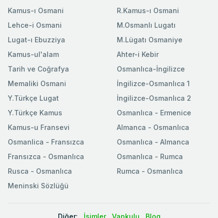
Kamus-ı Osmani
R.Kamus-ı Osmani
Lehce-i Osmani
M.Osmanlı Lugatı
Lugat-ı Ebuzziya
M.Lügatı Osmaniye
Kamus-ul'alam
Ahter-i Kebir
Tarih ve Coğrafya
Osmanlıca-İngilizce
Memaliki Osmani
İngilizce-Osmanlıca 1
Y.Türkçe Lugat
İngilizce-Osmanlıca 2
Y.Türkçe Kamus
Osmanlıca - Ermenice
Kamus-u Fransevi
Almanca - Osmanlıca
Osmanlica - Fransızca
Osmanlıca - Almanca
Fransızca - Osmanlıca
Osmanlıca - Rumca
Rusca - Osmanlıca
Rumca - Osmanlıca
Meninski Sözlüğü
Diğer:
İsimler
Vankulu
Blog