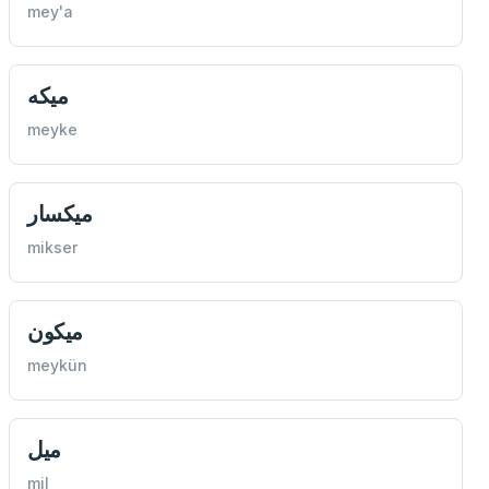
mey'a
ميكه
meyke
ميكسار
mikser
ميكون
meykün
ميل
mil