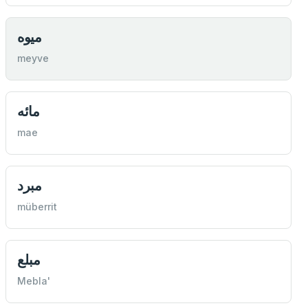
ميوه
meyve
مائه
mae
مبرد
müberrit
مبلع
Mebla'