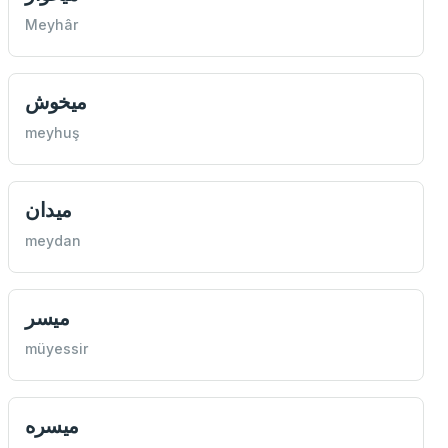
Meyhâr
ميخوش
meyhuş
ميدان
meydan
ميسر
müyessir
ميسره