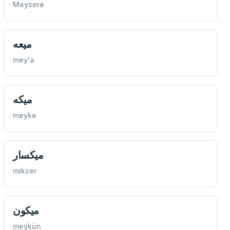
Meysere
ميعه
mey'a
ميكه
meyke
ميكسار
mikser
ميكون
meykün