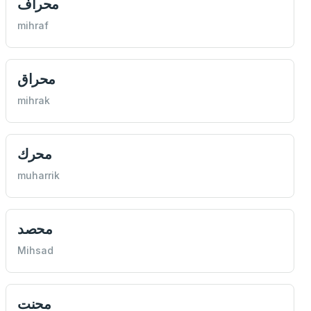
محراف
mihraf
محراق
mihrak
محرك
muharrik
محصد
Mihsad
محنت