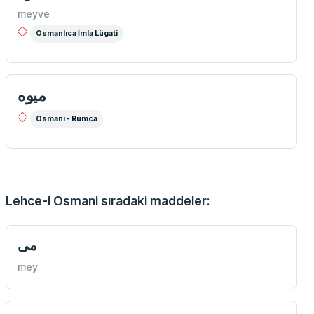
meyve
Osmanlıca İmla Lügati
ميوه
Osmani - Rumca
Lehce-i Osmani sıradaki maddeler:
می
mey