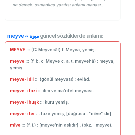
ne demek. osmanlıca yazılışı anlamı manası..
meyve ~ ميوه
güncel sözlüklerde anlamı:
MEYVE
::: (C: Meyvecât) f. Meyva, yemiş.
meyve
::: (f. b. c. Meyve c. a. t. meyvehâ) : meyva,
yemiş.
meyve-i dil
::: (gönül meyvası) : evlâd.
meyve-i fazi
::: ilim ve ma'rifet meyvası.
meyve-i huşk
::: kuru yemiş.
meyve-i ter
::: taze yemiş, [doğrusu : "mîve" dir]
mîve
::: (f. i.) : [meyve'nin aslıdır] , (bkz. : meyve).