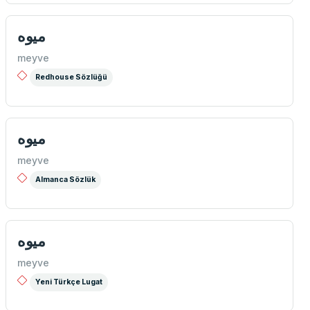
میوه
meyve
Redhouse Sözlüğü
میوه
meyve
Almanca Sözlük
ميوه
meyve
Yeni Türkçe Lugat