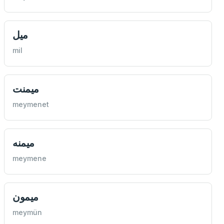
ميل
mil
ميمنت
meymenet
ميمنه
meymene
ميمون
meymün