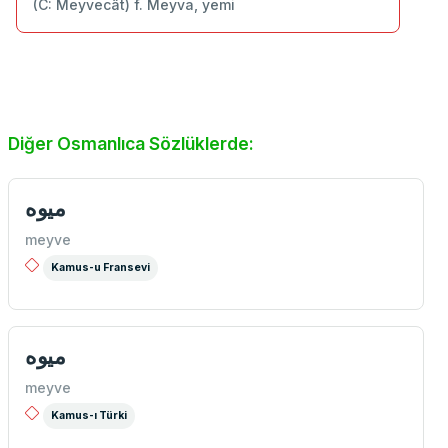
(C: Meyvecât) f. Meyva, yemi
Diğer Osmanlıca Sözlüklerde:
میوه
meyve
Kamus-u Fransevi
میوه
meyve
Kamus-ı Türki