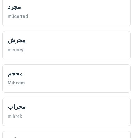
مجرد
mücerred
مجرش
mecreş
محجم
Mihcem
محراب
mihrab