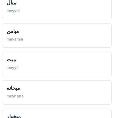
ميال
meyyal
ميامن
meyamin
ميت
meyyit
ميخانه
meyhane
ميخوار