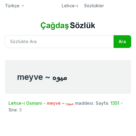
Türkçe
Lehce-i
Sözlükler
meyve ~ ميوه
Lehce-i Osmani
-
meyve ~ ميوه
maddesi. Sayfa:
1351
-
Sira:
3