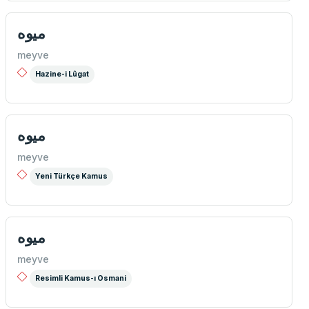
میوه
meyve
Hazine-i Lûgat
میوه
meyve
Yeni Türkçe Kamus
میوه
meyve
Resimli Kamus-ı Osmani