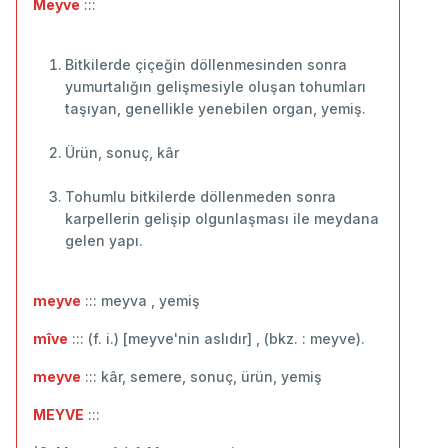
Meyve
:::
Bitkilerde çiçeğin döllenmesinden sonra
yumurtalığın gelişmesiyle oluşan tohumları
taşıyan, genellikle yenebilen organ, yemiş.
Ürün, sonuç, kâr
Tohumlu bitkilerde döllenmeden sonra
karpellerin gelişip olgunlaşması ile meydana
gelen yapı.
meyve
::: meyva , yemiş
mîve
::: (f. i.) [meyve'nin aslıdır] , (bkz. : meyve).
meyve
::: kâr, semere, sonuç, ürün, yemiş
MEYVE
:::