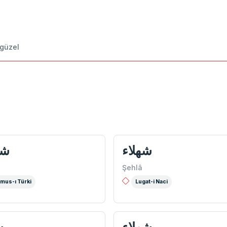
 güzel
شهلاء
شه
Şehlâ
mus-ı Türki
Lugat-i Naci