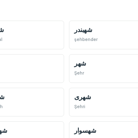
شهبندر
شه
l
şehbender
شهر
Şehr
شهری
شه
ah
Şehri
شهسوار
شهز