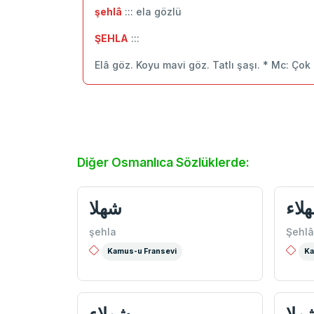
şehlâ
::: ela gözlü
ŞEHLA
:::
Elâ göz. Koyu mavi göz. Tatlı şaşı. * Mc: Çok
Diğer Osmanlıca Sözlüklerde:
لاء
شهلا
şehla
Şehlâ
Kamus-u Fransevi
Ka