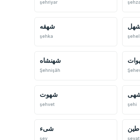
şehriyar
şehz
هل
شهقه
şehka
şehel
وات
شهنشاه
Şehnişâh
Şehe
هی
شهوت
şehvet
şehi
طين
شیء
şey
şeyat