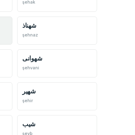
şehak
شهناذ
şehnaz
شهوانی
şehvani
شهير
şehir
شيب
şeyb