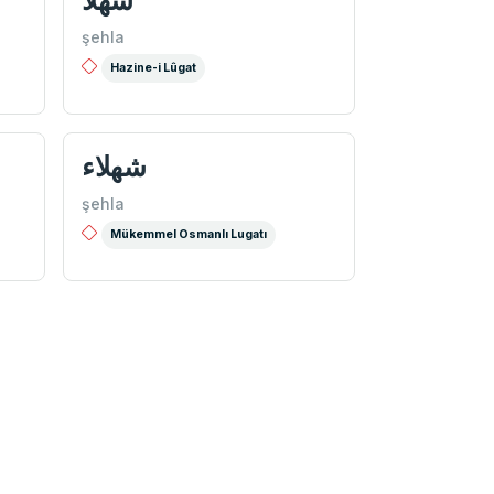
شهلا
şehla
Hazine-i Lûgat
شهلاء
şehla
Mükemmel Osmanlı Lugatı