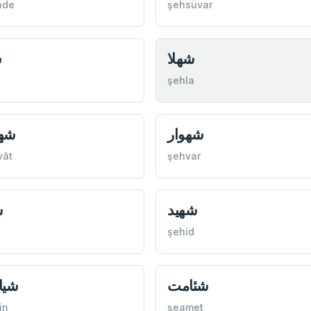
ade
şehsüvar
شهلا
ش
şehla
شهوار
شه
vât
şehvar
شهيد
ش
şehid
شئامت
شيا
in
şeamet