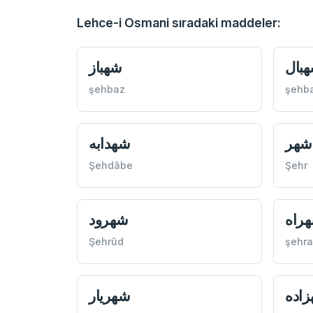
Lehce-i Osmani sıradaki maddeler:
بال
شهباز
şehbaz
şehba
شهر
شهدابه
Şehdâbe
Şehr
راه
شهرود
Şehrûd
şehr
اده
شهریار