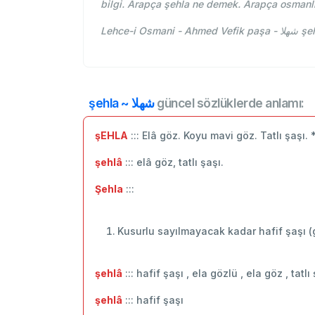
bilgi. Arapça şehla ne demek. Arapça osmanl
Lehce-
şehla ~ شهلا
güncel sözlüklerde anlamı:
şEHLA
::: Elâ göz. Koyu mavi göz. Tatlı şaşı.
şehlâ
::: elâ göz, tatlı şaşı.
Şehla
:::
Kusurlu sayılmayacak kadar hafif şaşı (
şehlâ
::: hafif şaşı , ela gözlü , ela göz , tatlı
şehlâ
::: ‬hafif şaşı