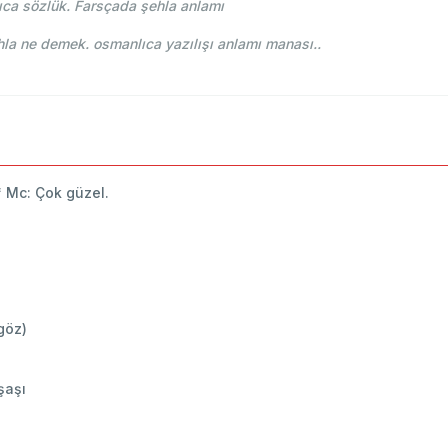
ıca sözlük. Farsçada şehla anlamı
i Osmani - Ahmed Vefik paşa - شهلا şehla ne demek. osmanlıca yazılışı anlamı manası..
 * Mc: Çok güzel.
göz)
 şaşı