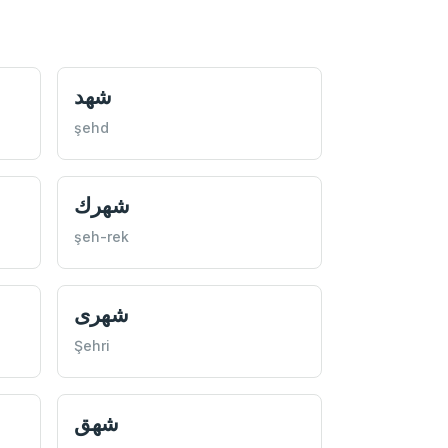
شهد
şehd
شهرك
şeh-rek
شهری
Şehri
شهق