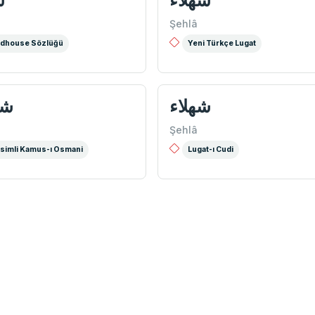
شهلاء
ش
Şehlâ
dhouse Sözlüğü
Yeni Türkçe Lugat
شهلاء
شه
Şehlâ
simli Kamus-ı Osmani
Lugat-ı Cudi