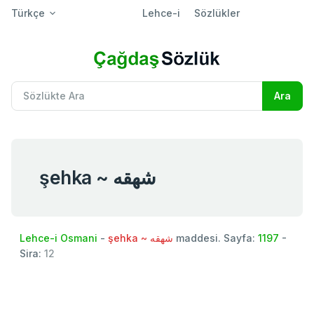
Türkçe
Lehce-i
Sözlükler
şehka ~ شهقه
Lehce-i Osmani
-
şehka ~ شهقه
maddesi. Sayfa:
1197
-
Sira:
12