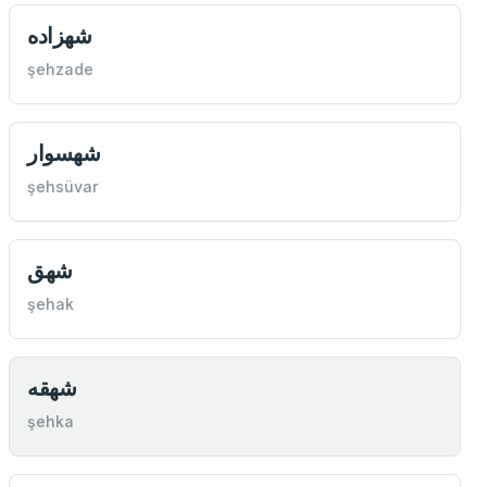
شهزاده
şehzade
شهسوار
şehsüvar
شهق
şehak
شهقه
şehka