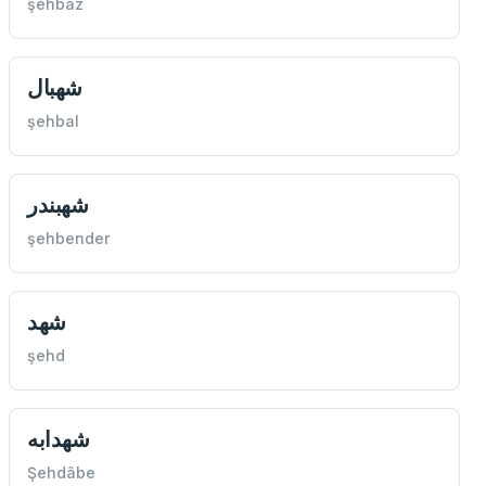
şehbaz
شهبال
şehbal
شهبندر
şehbender
شهد
şehd
شهدابه
Şehdâbe