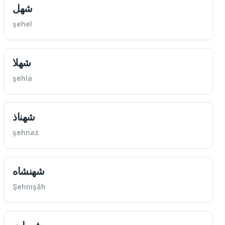
شهل
şehel
شهلا
şehla
شهناذ
şehnaz
شهنشاه
Şehnişâh