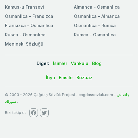
Kamus-u Fransevi
Almanca - Osmanlıca
Osmanlica - Fransızca
Osmanlıca - Almanca
Fransızca - Osmanlıca
Osmanlıca - Rumca
Rusca - Osmanlıca
Rumca - Osmanlıca
Meninski Sözlüğü
Diğer:
İsimler
Vankulu
Blog
İhya
Emsile
Sözbaz
© 2003
-
2026
Çağdaş Sözlük Projesi - cagdassozluk.com -
چاغداش
سوزلك
.
Bizi takip et