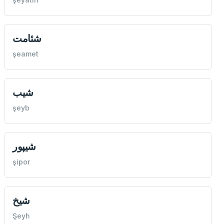
شئامت
şeamet
شيب
şeyb
شيپور
şipor
شيخ
Şeyh