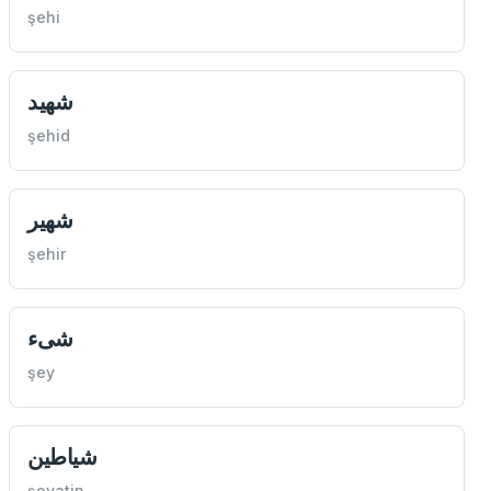
şehi
شهيد
şehid
شهير
şehir
شیء
şey
شياطين
şeyatin