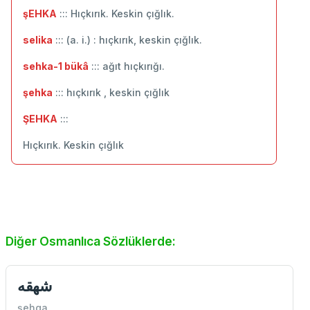
şEHKA
::: Hıçkırık. Keskin çığlık.
selika
::: (a. i.) : hıçkırık, keskin çığlık.
sehka-1 bükâ
::: ağıt hıçkırığı.
şehka
::: hıçkırık , keskin çığlık
ŞEHKA
:::
Hıçkırık. Keskin çığlık
Diğer Osmanlıca Sözlüklerde:
شهقه
şehga