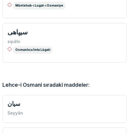
Müntehab-ı Lugat-ı Osmaniye
سیپاهی
sipâhi
Osmanlıca İmla Lügati
Lehce-i Osmani sıradaki maddeler:
سيان
Seyyân