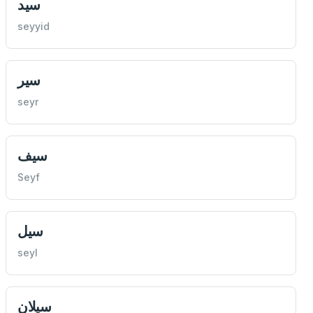
سيد
seyyid
سير
seyr
سيف
Seyf
سيل
seyl
سيلان