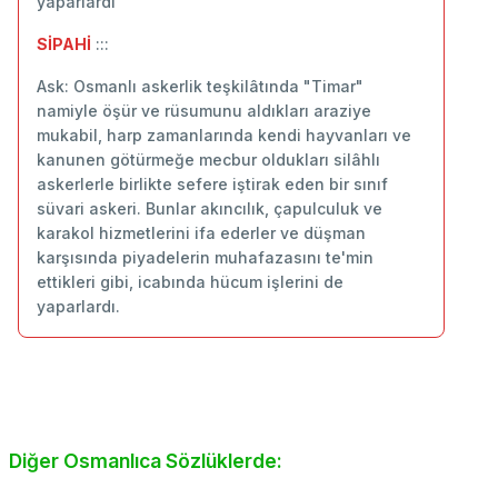
yaparlardı
SİPAHİ
:::
Ask: Osmanlı askerlik teşkilâtında "Timar"
namiyle öşür ve rüsumunu aldıkları araziye
mukabil, harp zamanlarında kendi hayvanları ve
kanunen götürmeğe mecbur oldukları silâhlı
askerlerle birlikte sefere iştirak eden bir sınıf
süvari askeri. Bunlar akıncılık, çapulculuk ve
karakol hizmetlerini ifa ederler ve düşman
karşısında piyadelerin muhafazasını te'min
ettikleri gibi, icabında hücum işlerini de
yaparlardı.
Diğer Osmanlıca Sözlüklerde: