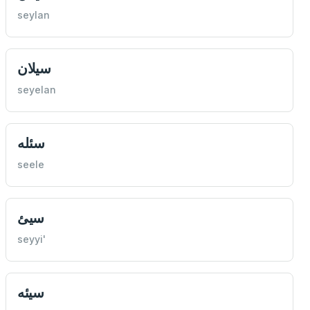
seylan
سيلان
seyelan
سئله
seele
سیئ
seyyi'
سيئه