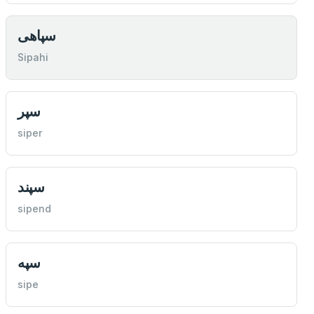
سپاهی
Sipahi
سپر
siper
سپند
sipend
سپه
sipe