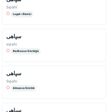
Sipâhî
Lugat-ı Remzi
سپاهی
sipahi
Redhouse Sözlüğü
سپاهی
Sipahi
Almanca Sözlük
سپاهی