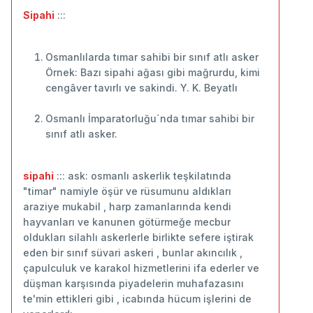
Sipahi
:::
Osmanlılarda tımar sahibi bir sınıf atlı asker
Örnek: Bazı sipahi ağası gibi mağrurdu, kimi
cengâver tavırlı ve sakindi. Y. K. Beyatlı
Osmanlı İmparatorluğu´nda tımar sahibi bir
sınıf atlı asker.
sipahi
::: ask: osmanlı askerlik teşkilatında
"timar" namiyle öşür ve rüsumunu aldıkları
araziye mukabil , harp zamanlarında kendi
hayvanları ve kanunen götürmeğe mecbur
oldukları silahlı askerlerle birlikte sefere iştirak
eden bir sınıf süvari askeri , bunlar akıncılık ,
çapulculuk ve karakol hizmetlerini ifa ederler ve
düşman karşısında piyadelerin muhafazasını
te'min ettikleri gibi , icabında hücum işlerini de