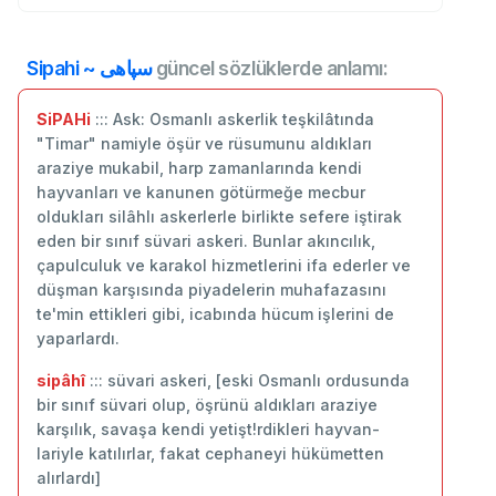
Sipahi ~ سپاهی
güncel sözlüklerde anlamı:
SiPAHi
::: Ask: Osmanlı askerlik teşkilâtında
"Timar" namiyle öşür ve rüsumunu aldıkları
araziye mukabil, harp zamanlarında kendi
hayvanları ve kanunen götürmeğe mecbur
oldukları silâhlı askerlerle birlikte sefere iştirak
eden bir sınıf süvari askeri. Bunlar akıncılık,
çapulculuk ve karakol hizmetlerini ifa ederler ve
düşman karşısında piyadelerin muhafazasını
te'min ettikleri gibi, icabında hücum işlerini de
yaparlardı.
sipâhî
::: süvari askeri, [eski Osmanlı ordusunda
bir sınıf süvari olup, öşrünü aldıkları araziye
karşılık, savaşa kendi yetişt!rdikleri hayvan-
lariyle katılırlar, fakat cephaneyi hükümetten
alırlardı]