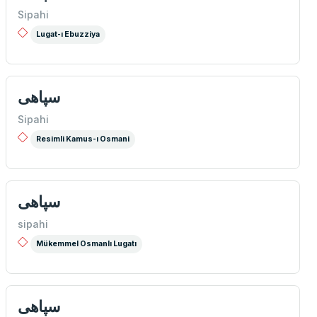
Sipahi
Lugat-ı Ebuzziya
سپاهی
Sipahi
Resimli Kamus-ı Osmani
سپاهی
sipahi
Mükemmel Osmanlı Lugatı
سپاهی