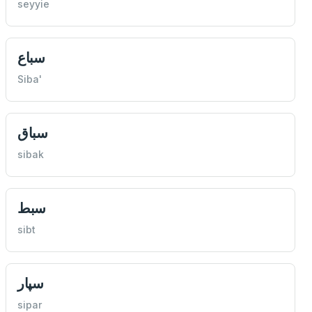
seyyie
سباع
Siba'
سباق
sibak
سبط
sibt
سپار
sipar