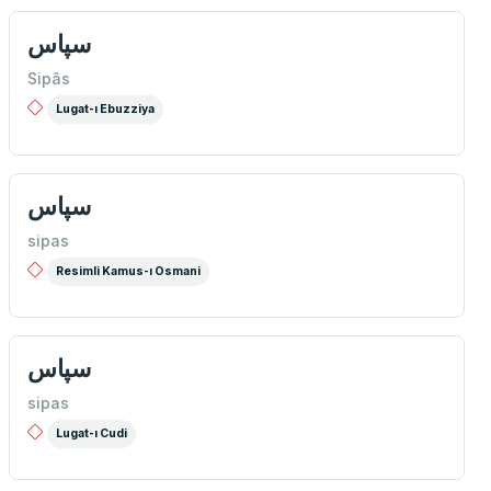
سپاس
Sipâs
Lugat-ı Ebuzziya
سپاس
sipas
Resimli Kamus-ı Osmani
سپاس
sipas
Lugat-ı Cudi