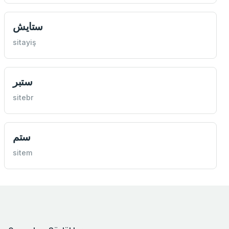
ستايش
sitayiş
ستبر
sitebr
ستم
sitem