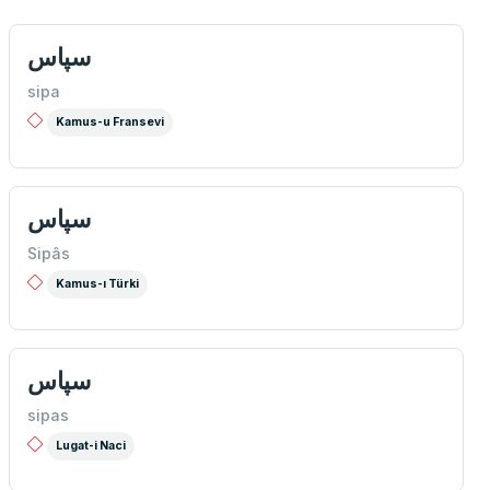
سپاس
sipa
Kamus-u Fransevi
سپاس
Sipâs
Kamus-ı Türki
سپاس
sipas
Lugat-i Naci