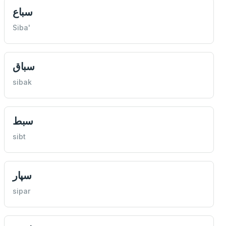
سباع
Siba'
سباق
sibak
سبط
sibt
سپار
sipar