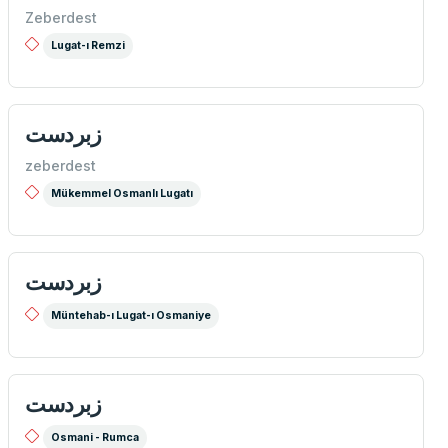
Zeberdest
Lugat-ı Remzi
زبردست
zeberdest
Mükemmel Osmanlı Lugatı
زبردست
Müntehab-ı Lugat-ı Osmaniye
زبردست
Osmani - Rumca