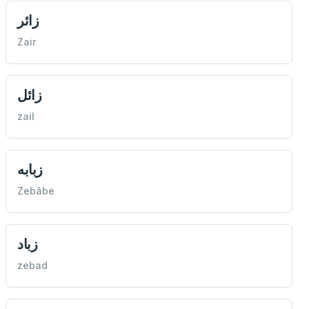
زائر
Zair
زائل
zail
زبابه
Zebâbe
زباد
zebad