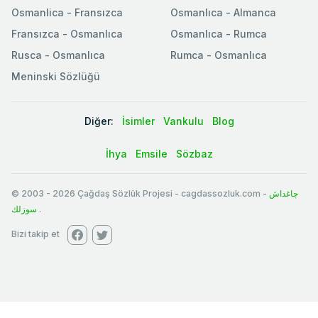
Osmanlica - Fransızca
Osmanlıca - Almanca
Fransızca - Osmanlıca
Osmanlıca - Rumca
Rusca - Osmanlıca
Rumca - Osmanlıca
Meninski Sözlüğü
Diğer:
İsimler
Vankulu
Blog
İhya
Emsile
Sözbaz
© 2003
-
2026
Çağdaş Sözlük Projesi - cagdassozluk.com -
چاغداش
سوزلك
.
Bizi takip et