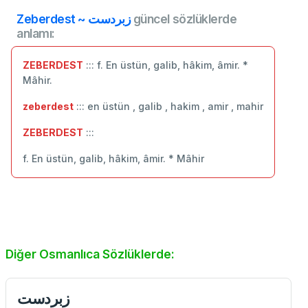
Zeberdest ~ زبردست
güncel sözlüklerde
anlamı:
ZEBERDEST
::: f. En üstün, galib, hâkim, âmir. *
Mâhir.
zeberdest
::: en üstün , galib , hakim , amir , mahir
ZEBERDEST
:::
f. En üstün, galib, hâkim, âmir. * Mâhir
Diğer Osmanlıca Sözlüklerde:
زبردست