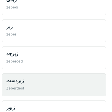
zebedi
زبر
zeber
زبرجد
zeberced
زبردست
Zeberdest
زبور