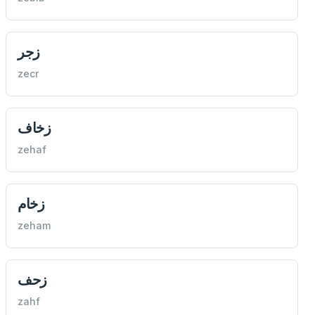
زجر
zecr
زخاف
zehaf
زخام
zeham
زحف
zahf