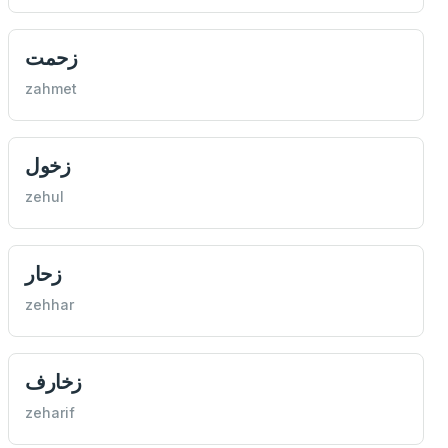
زحمت
zahmet
زخول
zehul
زحار
zehhar
زخارف
zeharif