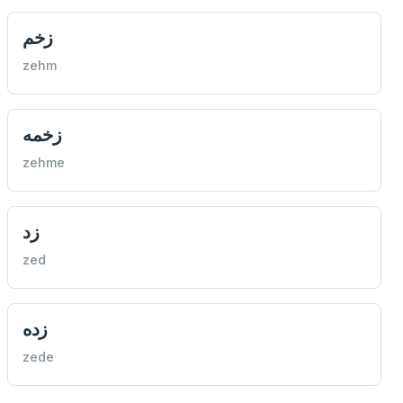
زخم
zehm
زخمه
zehme
زد
zed
زده
zede