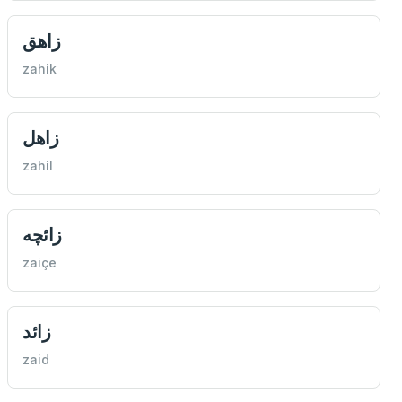
زاهق
zahik
زاهل
zahil
زائچه
zaiçe
زائد
zaid