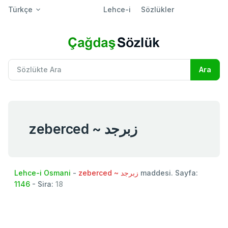
Türkçe
Lehce-i
Sözlükler
zeberced ~ زبرجد
Lehce-i Osmani
-
zeberced ~ زبرجد
maddesi. Sayfa:
1146
- Sira:
18