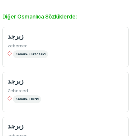
Diğer Osmanlıca Sözlüklerde:
زبرجد
zeberced
Kamus-u Fransevi
زبرجد
Zeberced
Kamus-ı Türki
زبرجد
zeberced