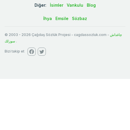
Diğer:
İsimler
Vankulu
Blog
İhya
Emsile
Sözbaz
© 2003
-
2026
Çağdaş Sözlük Projesi - cagdassozluk.com -
چاغداش
سوزلك
.
Bizi takip et