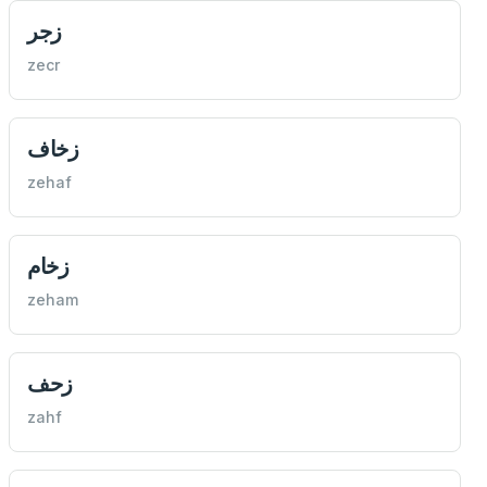
زجر
zecr
زخاف
zehaf
زخام
zeham
زحف
zahf