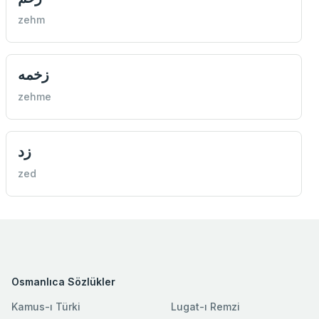
zehm
زخمه
zehme
زد
zed
Osmanlıca Sözlükler
Kamus-ı Türki
Lugat-ı Remzi