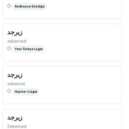
Redhouse Sözlüğü
زبرجد
zeberced
Yeni Türkçe Lugat
زبرجد
zebercet
Hazine-i Lûgat
زبرجد
Zeberced