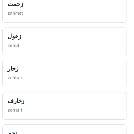
زحمت
zahmet
زخول
zehul
زحار
zehhar
زخارف
zeharif
زخم