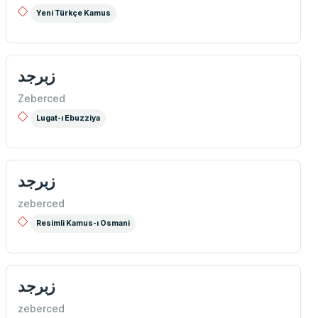
Yeni Türkçe Kamus
زبرجد
Zeberced
Lugat-ı Ebuzziya
زبرجد
zeberced
Resimli Kamus-ı Osmani
زبرجد
zeberced