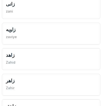
زانی
zani
زاويه
zaviye
زاهد
Zahid
زاهر
Zahir