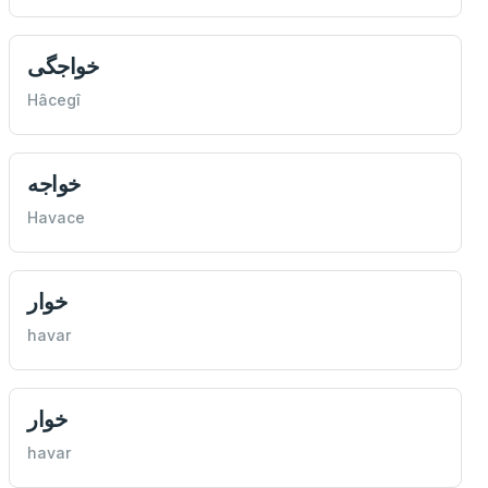
خواجگی
Hâcegî
خواجه
Havace
خوار
havar
خوار
havar