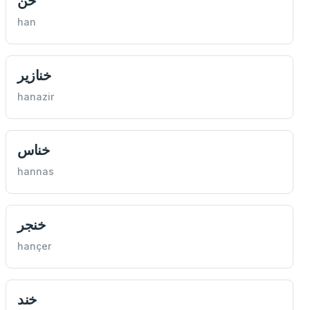
خن
han
خنازير
hanazir
خناس
hannas
خنجر
hançer
خند