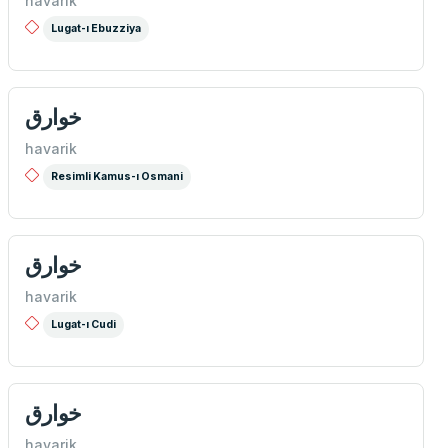
havarik
Lugat-ı Ebuzziya
خوارق
havarik
Resimli Kamus-ı Osmani
خوارق
havarik
Lugat-ı Cudi
خوارق
havarik