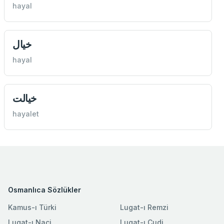
hayal
خيال
hayal
خيالت
hayalet
Osmanlıca Sözlükler
Kamus-ı Türki
Lugat-ı Remzi
Lugat-ı Naci
Lugat-ı Cudi