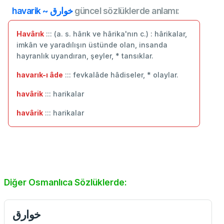
havarik ~ خوارق
güncel sözlüklerde anlamı:
Havârık
::: (a. s. hârık ve hârika'nın c.) : hârikalar,
imkân ve yaradılışın üstünde olan, insanda
hayranlık uyandıran, şeyler, * tansıklar.
havarık-ı âde
::: fevkalâde hâdiseler, * olaylar.
havârik
::: harikalar
havârik
::: ‬harikalar
Diğer Osmanlıca Sözlüklerde:
خوارق