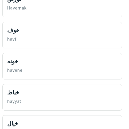
Havernak
خوف
havf
خونه
havene
خياط
hayyat
خيال