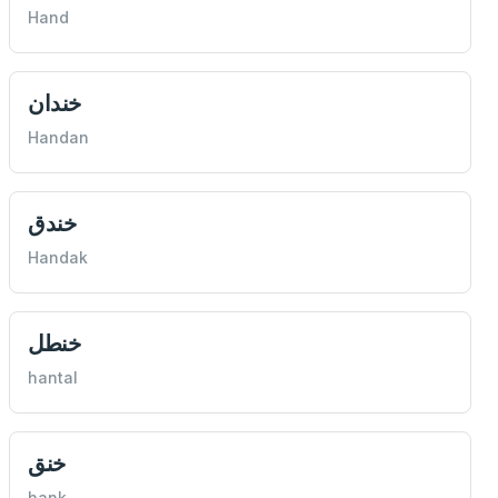
Hand
خندان
Handan
خندق
Handak
خنطل
hantal
خنق
hank