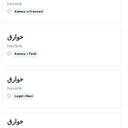
havarık
Kamus-u Fransevi
خوارق
Havârik
Kamus-ı Türki
خوارق
havarik
Lugat-i Naci
خوارق