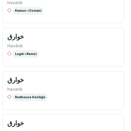
havarik
Kamus-ı Osmani
خوارق
Havârik
Lugat-ı Remzi
خوارق
havarik
Redhouse Sözlüğü
خوارق