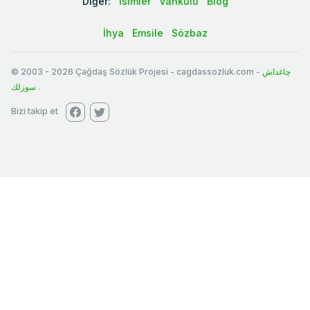
Diğer:
İsimler
Vankulu
Blog
İhya
Emsile
Sözbaz
© 2003
-
2026
Çağdaş Sözlük Projesi - cagdassozluk.com -
چاغداش
سوزلك
.
Bizi takip et