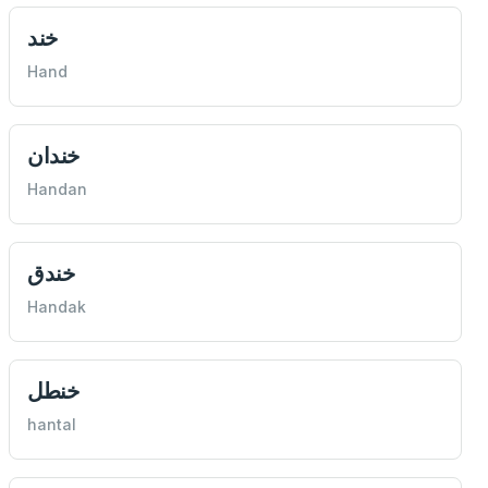
خند
Hand
خندان
Handan
خندق
Handak
خنطل
hantal