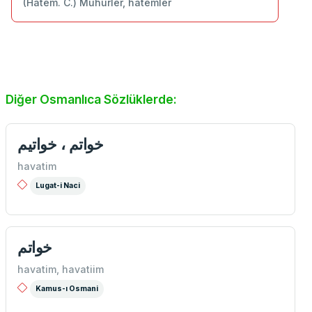
(Hâtem. C.) Mühürler, hâtemler
Diğer Osmanlıca Sözlüklerde:
خواتم ، خواتيم
havatim
Lugat-i Naci
خواتم
havatim, havatiim
Kamus-ı Osmani