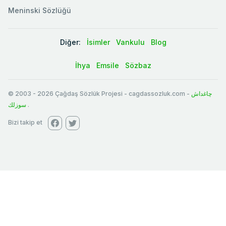
Meninski Sözlüğü
Diğer:
İsimler
Vankulu
Blog
İhya
Emsile
Sözbaz
© 2003
-
2026
Çağdaş Sözlük Projesi - cagdassozluk.com -
چاغداش
سوزلك
.
Bizi takip et