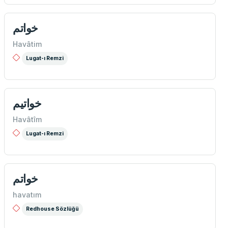
خواتم
Havâtim
Lugat-ı Remzi
خواتیم
Havâtîm
Lugat-ı Remzi
خواتم
havatım
Redhouse Sözlüğü