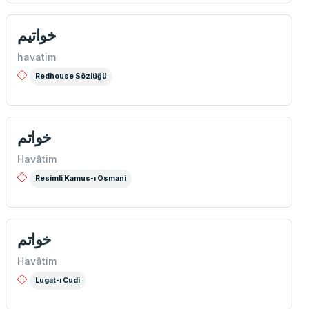
خواتيم
havatim
Redhouse Sözlüğü
خواتم
Havâtim
Resimli Kamus-ı Osmani
خواتم
Havâtim
Lugat-ı Cudi