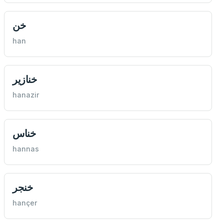
خن
han
خنازير
hanazir
خناس
hannas
خنجر
hançer