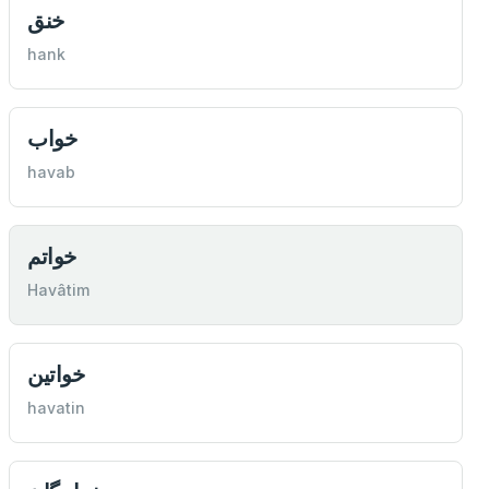
خنق
hank
خواب
havab
خواتم
Havâtim
خواتين
havatin