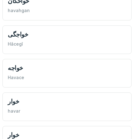
خواحگان
havahgan
خواجگی
Hâcegî
خواجه
Havace
خوار
havar
خوار