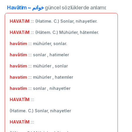
Havâtim ~ خواتم
güncel sözlüklerde anlamı:
HAVATiM
::: (Hatime. C.) Sonlar, nihayetler.
HAVATiM
::: (Hâtem. C.) Mühürler, hâtemler.
havâtim
::: mühürler, sonlar.
havâtîm
::: sonlar , hatimeler
havâtim
::: mühürler , sonlar
havatim
::: mühürler , hatemler
havatîm
::: sonlar , nihayetler
HAVATÎM
:::
(Hatime. C.) Sonlar, nihayetler
HAVATİM
:::