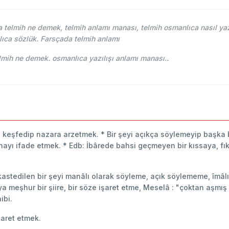
telmih ne demek, telmih anlamı manası, telmih osmanlıca nasıl yaz
ıca sözlük. Farsçada telmih anlamı
-i Osmani - Ahmed Vefik paşa - تلميح telmih ne demek. osmanlıca yazılışı anlamı manası..
len keşfedip nazara arzetmek. * Bir şeyi açıkça söylemeyip başka
ayı ifade etmek. * Edb: İbârede bahsi geçmeyen bir kıssaya, fık
ında kastedilen bir şeyi manâlı olarak söyleme, açık söylememe, îm
 meşhur bir şiire, bir söze işaret etme, Meselâ : "çoktan aşmış o 
ibi.
şaret etmek.