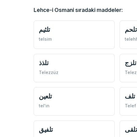
Lehce-i Osmani sıradaki maddeler:
تلحم
تلثيم
telsim
tele
تلزج
تلذذ
Telezzüz
Telez
تلف
تلعين
tel'ın
Telef
لقی
تلفيق