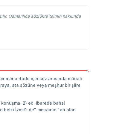
ılır. Osmanlıca sözlükte telmih hakkında
 bir mâna ifade için söz arasında mânalı
raya, ata sözüne veya meşhur bir şiire,
âlı konuşma. 2) ed. ibarede bahsi
belki İzmit'i de" mısraının "atı alan