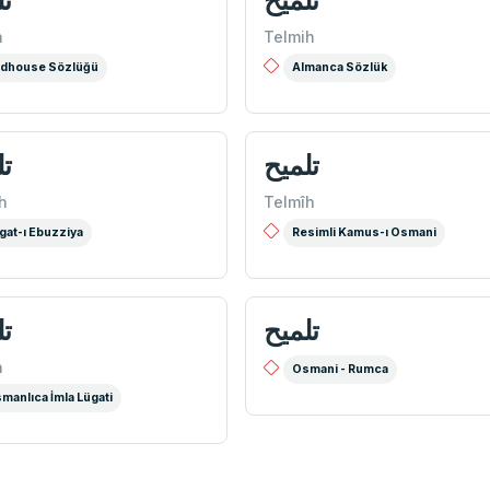
h
Telmih
dhouse Sözlüğü
Almanca Sözlük
تلمیح
تل
h
Telmîh
gat-ı Ebuzziya
Resimli Kamus-ı Osmani
تلميح
تل
h
Osmani - Rumca
manlıca İmla Lügati