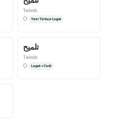
Telmih
Yeni Türkçe Lugat
تلمیح
Telmih
Lugat-ı Cudi