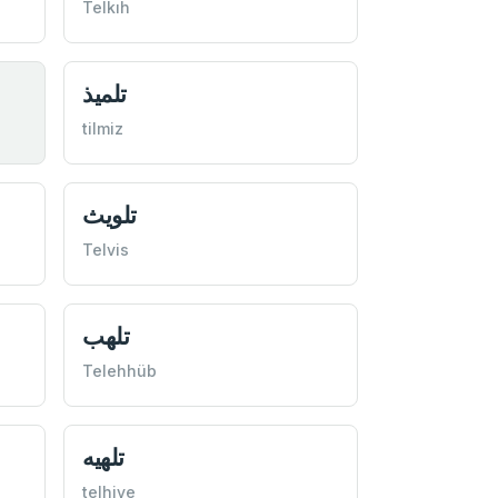
Telkıh
تلميذ
tilmiz
تلويث
Telvis
تلهب
Telehhüb
تلهيه
telhiye