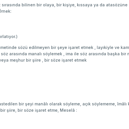
 sırasında bilinen bir olaya, bir kişiye, kıssaya ya da atasözüne 
 Örnek:
latıyor.)
 metinde sözü edilmeyen bir şeye işaret etmek , layıkiyle ve kam
 söz arasında manalı söylemek , ima ile söz arasında başka bir 
eya meşhur bir şiire , bir söze işaret etmek
nda kastedilen bir şeyi manâlı olarak söyleme, açık söylememe, îmâ
ir şiire, bir söze işaret etme, Meselâ :