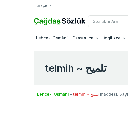
Türkçe
Lehce-i Osmânî
Osmanlıca
İngilizce
telmih ~ تلميح
Lehce-i Osmani
-
telmih ~ تلميح
maddesi. Say