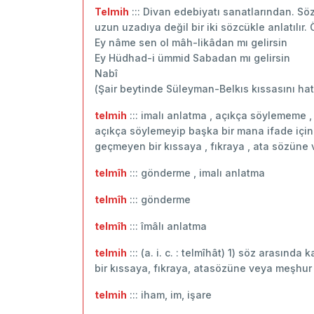
Telmih
::: Divan edebiyatı sanatlarından. Söz
uzun uzadıya değil bir iki sözcükle anlatılır.
Ey nâme sen ol mâh-likâdan mı gelirsin
Ey Hüdhad-i ümmid Sabadan mı gelirsin
Nabî
(Şair beytinde Süleyman-Belkıs kıssasını hatır
telmih
::: imalı anlatma , açıkça söylememe ,
açıkça söylemeyip başka bir mana ifade için
geçmeyen bir kıssaya , fıkraya , ata sözüne v
telmîh
::: gönderme , imalı anlatma
telmîh
::: ‬gönderme
telmîh
::: îmâlı anlatma
telmih
::: (a. i. c. : telmîhât) 1) söz arası
bir kıssaya, fıkraya, atasözüne veya meşhur b
telmih
::: iham, im, işare