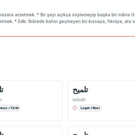
 nazara arzetmek. * Bir şeyi açıkça söylemeyip başka bir mâna i
etmek. * Edb: İbârede bahsi geçmeyen bir kıssaya, fıkraya, ata s
تلميح
تل
h
telmih
mus-ı Türki
Lugat-i Naci
تلمیح
تل