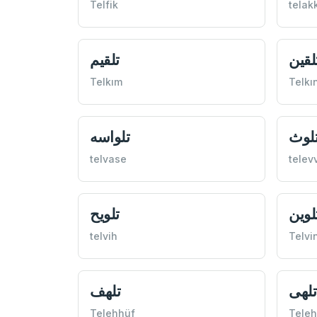
Telfik
telak
لقين
تلقيم
Telkım
Telkı
لوث
تلواسه
telvase
telev
لوين
تلويح
telvih
Telvi
تلهی
تلهف
Telehhüf
Teleh