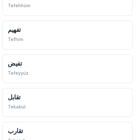
Tefehhüm
تفهيم
Tefhim
تفيض
Tefeyyüz
تقابل
Tekabül
تقارب