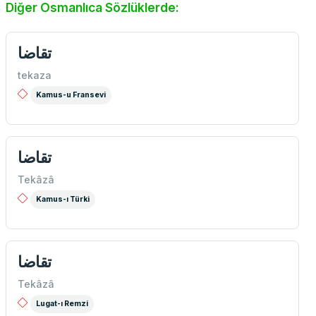
Diğer Osmanlıca Sözlüklerde:
تقاضا
tekaza
Kamus-u Fransevi
تقاضا
Tekâzâ
Kamus-ı Türki
تقاضا
Tekâzâ
Lugat-ı Remzi