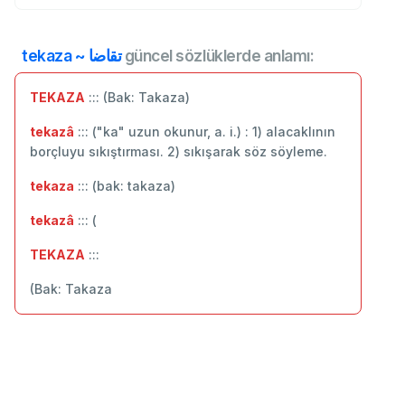
tekaza ~ تقاضا
güncel sözlüklerde anlamı:
TEKAZA
::: (Bak: Takaza)
tekazâ
::: ("ka" uzun okunur, a. i.) : 1) alacaklının
borçluyu sıkıştırması. 2) sıkışarak söz söyleme.
tekaza
::: (bak: takaza)
tekazâ
::: (
TEKAZA
:::
(Bak: Takaza