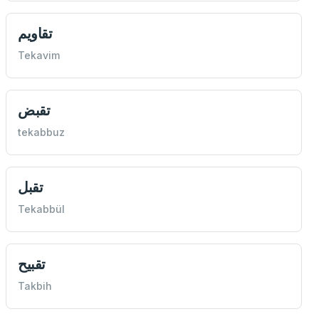
تقاويم
Tekavim
تقبض
tekabbuz
تقبل
Tekabbül
تقبيح
Takbih