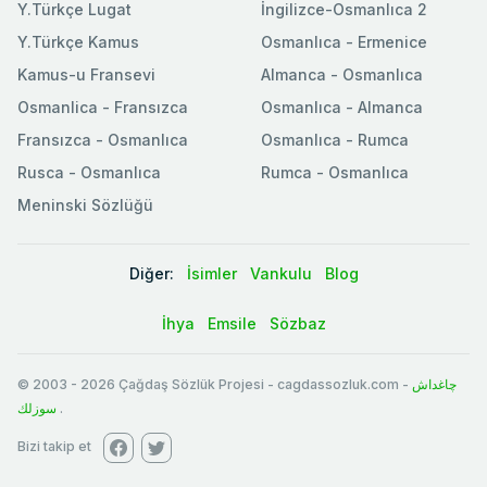
Y.Türkçe Lugat
İngilizce-Osmanlıca 2
Y.Türkçe Kamus
Osmanlıca - Ermenice
Kamus-u Fransevi
Almanca - Osmanlıca
Osmanlica - Fransızca
Osmanlıca - Almanca
Fransızca - Osmanlıca
Osmanlıca - Rumca
Rusca - Osmanlıca
Rumca - Osmanlıca
Meninski Sözlüğü
Diğer:
İsimler
Vankulu
Blog
İhya
Emsile
Sözbaz
© 2003
-
2026
Çağdaş Sözlük Projesi - cagdassozluk.com -
چاغداش
سوزلك
.
Bizi takip et