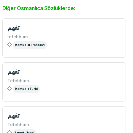
Diğer Osmanlıca Sözlüklerde:
تفهم
tefehhüm
Kamus-u Fransevi
تفهم
Tefehhüm
Kamus-ı Türki
تفهم
Tefehhüm
Lugat-i Naci