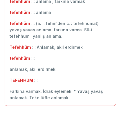
tefehhüm
::: anlama , farkına varmak
tefehhüm
::: ‬anlama
tefehhüm
::: (a. i. fehm'den c. : tefehhümât)
yavaş yavaş anlama, farkına varma. Sû-i
tefehhüm : yanlış anlama.
Tefehhüm
::: Anlamak; akıl erdirmek
tefehhüm
:::
anlamak; akıl erdirmek
TEFEHHÜM
:::
Farkına varmak. İdrâk eylemek. * Yavaş yavaş
anlamak. Tekellüfle anlamak