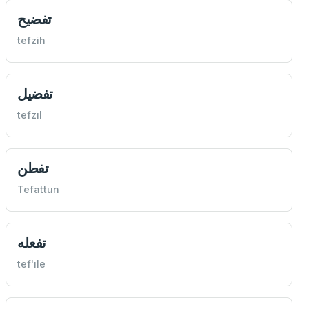
تفضيح
tefzih
تفضيل
tefzıl
تفطن
Tefattun
تفعله
tef'ıle