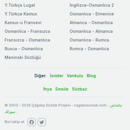
Y.Türkçe Lugat
İngilizce-Osmanlıca 2
Y.Türkçe Kamus
Osmanlıca - Ermenice
Kamus-u Fransevi
Almanca - Osmanlıca
Osmanlica - Fransızca
Osmanlıca - Almanca
Fransızca - Osmanlıca
Osmanlıca - Rumca
Rusca - Osmanlıca
Rumca - Osmanlıca
Meninski Sözlüğü
Diğer:
İsimler
Vankulu
Blog
İhya
Emsile
Sözbaz
© 2003
-
2026
Çağdaş Sözlük Projesi - cagdassozluk.com -
چاغداش
سوزلك
.
Bizi takip et