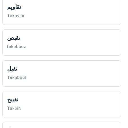
تقاويم
Tekavim
تقبض
tekabbuz
تقبل
Tekabbül
تقبيح
Takbih