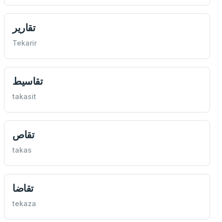
تقارير
Tekarir
تقاسيط
takasit
تقاص
takas
تقاضا
tekaza