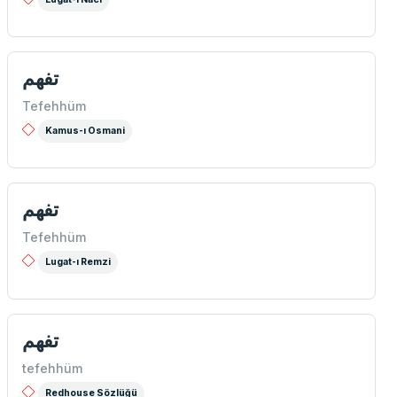
تفهم
Tefehhüm
Kamus-ı Osmani
تفهم
Tefehhüm
Lugat-ı Remzi
تفهم
tefehhüm
Redhouse Sözlüğü