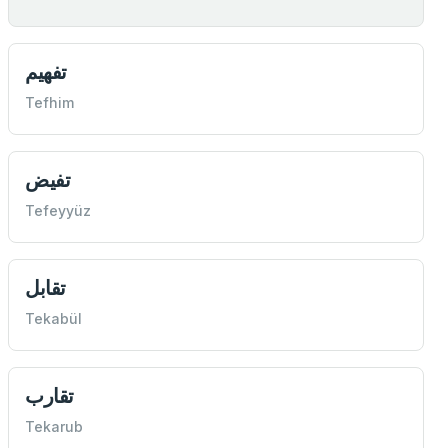
تفهيم
Tefhim
تفيض
Tefeyyüz
تقابل
Tekabül
تقارب
Tekarub