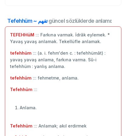
Tefehhüm ~ تفهم
güncel sözlüklerde anlamı:
TEFEHHüM
::: Farkına varmak. İdrâk eylemek. *
Yavaş yavaş anlamak. Tekellüfle anlamak.
tefehhüm
::: (a. i. fehm'den c. : tefehhümât) :
yavaş yavaş anlama, farkına varma. Sû-i
tefehhüm : yanlış anlama.
tefehhüm
::: fehmetme, anlama.
Tefehhüm
:::
Anlama.
Tefehhüm
::: Anlamak; akıl erdirmek