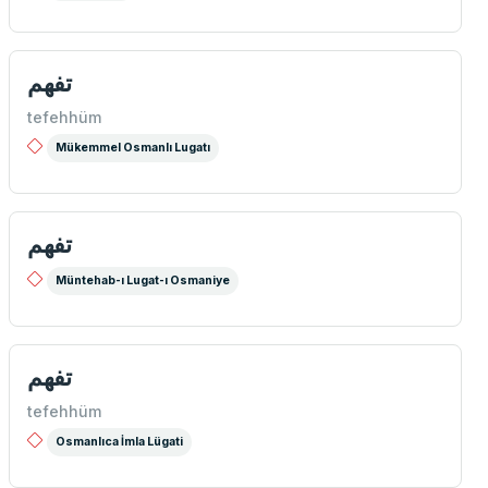
تفهم
tefehhüm
Mükemmel Osmanlı Lugatı
تفهم
Müntehab-ı Lugat-ı Osmaniye
تفهم
tefehhüm
Osmanlıca İmla Lügati