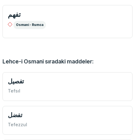
تفهم
Osmani - Rumca
Lehce-i Osmani sıradaki maddeler:
تفصيل
Tefsıl
تفضل
Tefezzul