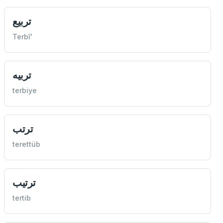
تربيع
Terbî'
تربيه
terbiye
ترتب
terettüb
ترتيب
tertib