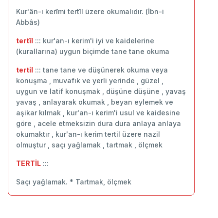
Kur'ân-ı kerîmi tertîl üzere okumalıdır. (İbn-i
Abbâs)
tertîl
::: kur'an-ı kerim'i iyi ve kaidelerine
(kurallarına) uygun biçimde tane tane okuma
tertil
::: tane tane ve düşünerek okuma veya
konuşma , muvafık ve yerli yerinde , güzel ,
uygun ve latif konuşmak , düşüne düşüne , yavaş
yavaş , anlayarak okumak , beyan eylemek ve
aşikar kılmak , kur'an-ı kerim'i usul ve kaidesine
göre , acele etmeksizin dura dura anlaya anlaya
okumaktır , kur'an-ı kerim tertil üzere nazil
olmuştur , saçı yağlamak , tartmak , ölçmek
TERTİL
:::
Saçı yağlamak. * Tartmak, ölçmek