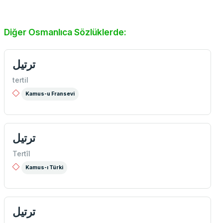
Diğer Osmanlıca Sözlüklerde:
ترتیل
tertil
Kamus-u Fransevi
ترتیل
Tertîl
Kamus-ı Türki
ترتيل