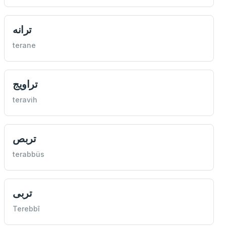
ترانه
terane
تراويج
teravih
تربص
terabbüs
تربی
Terebbî