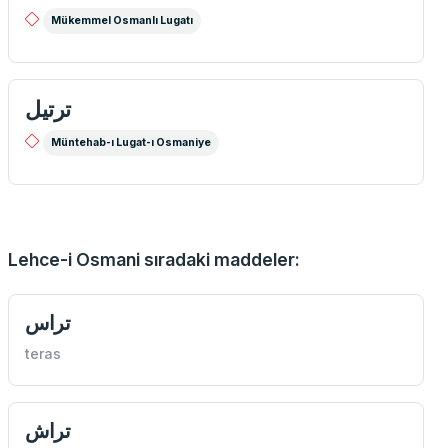
Mükemmel Osmanlı Lugatı
ترتيل
Müntehab-ı Lugat-ı Osmaniye
Lehce-i Osmani sıradaki maddeler:
تراس
teras
تراش