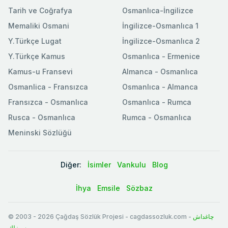
Tarih ve Coğrafya
Osmanlıca-İngilizce
Memaliki Osmani
İngilizce-Osmanlıca 1
Y.Türkçe Lugat
İngilizce-Osmanlıca 2
Y.Türkçe Kamus
Osmanlıca - Ermenice
Kamus-u Fransevi
Almanca - Osmanlıca
Osmanlica - Fransızca
Osmanlıca - Almanca
Fransızca - Osmanlıca
Osmanlıca - Rumca
Rusca - Osmanlıca
Rumca - Osmanlıca
Meninski Sözlüğü
Diğer:
İsimler
Vankulu
Blog
İhya
Emsile
Sözbaz
© 2003
-
2026
Çağdaş Sözlük Projesi - cagdassozluk.com -
چاغداش
سوزلك
.