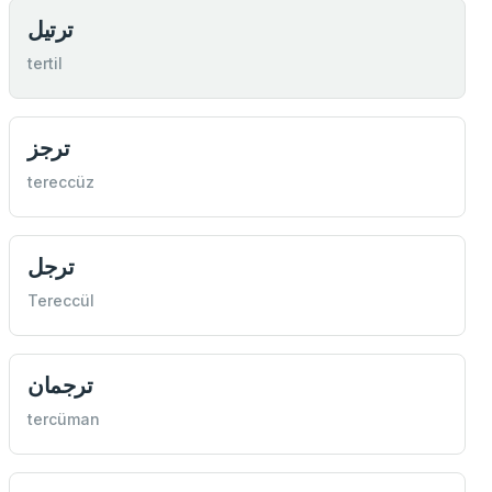
ترتيل
tertil
ترجز
tereccüz
ترجل
Tereccül
ترجمان
tercüman