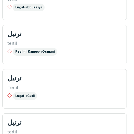
Lugat-ı Ebuzziya
ترتیل
tertil
Resimli Kamus-ı Osmani
ترتيل
Tertîl
Lugat-ı Cudi
ترتيل
tertil