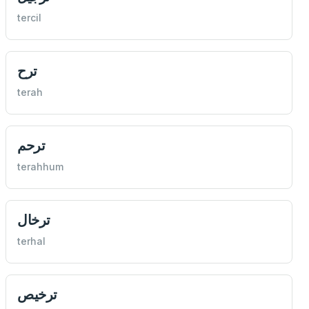
tercil
ترح
terah
ترحم
terahhum
ترخال
terhal
ترخيص