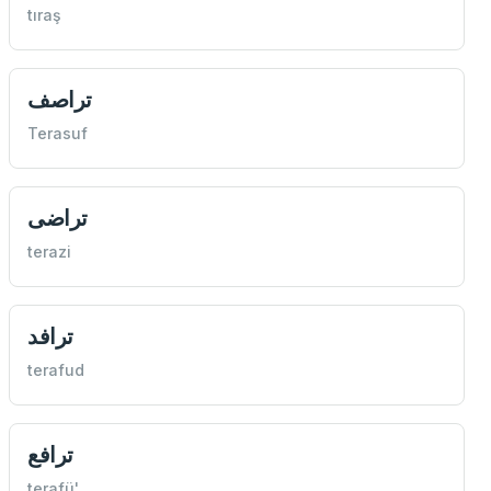
tıraş
تراصف
Terasuf
تراضی
terazi
ترافد
terafud
ترافع
terafü'