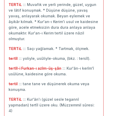
TERTiL
::: Muvafık ve yerli yerinde, güzel, uygun
ve lâtif konuşmak. * Düşüne düşüne, yavaş
yavaş, anlayarak okumak. Beyan eylemek ve
âşikâr kılmak. * Kur'an-ı Kerim'i usul ve kaidesine
göre, acele etmeksizin dura dura anlaya anlaya
okumaktır. Kur'an-ı Kerim tertil üzere nâzil
olmuştur.
TERTiL
::: Saçı yağlamak. * Tartmak, ölçmek.
tertîl
::: yoliyle, usûliyle-okuma, (bkz. : tersîl).
tertîl-i Furkan-ı azîm-üş-şân
::: Kur'ân-ı kerîm'î
usûlüne, kaidesine göre okuma.
tertil
::: tane tane ve düşünerek okuma veya
konuşma.
TERTiL
::: Kur'ân'ı (güzel sesle tegannî
yapmadan) tertîl üzere oku. (Müzzemmil sûresi:
4)