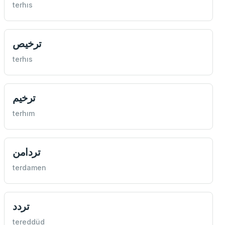
terhıs
ترخيص
terhıs
ترخيم
terhım
تردامن
terdamen
تردد
tereddüd